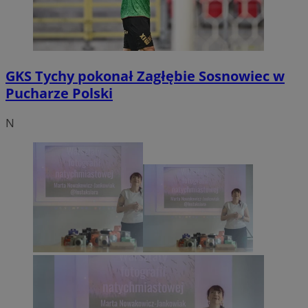
GKS Tychy pokonał Zagłębie Sosnowiec w
Pucharze Polski
N