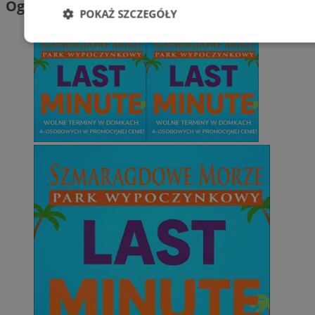
Ogłoszenia
POKAŻ SZCZEGÓŁY
Niezbędne
Wydajność
Targetowani
Niesklasyfikowane
Niezbędne
Wydajność
Targetowanie
Funkcjonalno
Niezbędne pliki cookie umożliwiają korzystanie z podstawowych fun
takich jak logowanie użytkownika i zarządzanie kontem. Bez niezb
można prawidłowo korzystać ze strony internetowej.
Provider
/
Okres
Nazwa
Domena
przechowywani
SessID
mojetychy.pl
1 rok