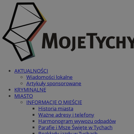
AKTUALNOŚCI
Wiadomości lokalne
Artykuły sponsorowane
KRYMINALNE
MIASTO
INFORMACJE O MIEŚCIE
Historia miasta
Ważne adresy i telefony
Harmonogram wywozu odpadów
Parafie i Msze Święte w Tychach
Rozkłady jazdy w Tychach