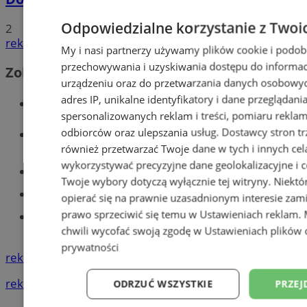
Odpowiedzialne korzystanie z Twoi
2
reklama
My i nasi partnerzy używamy plików cookie i podob
przechowywania i uzyskiwania dostępu do informac
Zobacz również
urządzeniu oraz do przetwarzania danych osobowych
adres IP, unikalne identyfikatory i dane przeglądani
Wiadomości kryminalne w Tychach
spersonalizowanych reklam i treści, pomiaru reklam i
Wiadomości lokalne
odbiorców oraz ulepszania usług.
Dostawcy stron tr
również przetwarzać Twoje dane w tych i innych cel
wykorzystywać precyzyjne dane geolokalizacyjne i c
Części samochodowe do -70%!
Twoje wybory dotyczą wyłącznie tej witryny. Niekt
Tworzenie stron www - Tychy
opierać się na prawnie uzasadnionym interesie zami
prawo sprzeciwić się temu w
Ustawieniach reklam
.
Znajdź pracę - codziennie nowe
ogłoszenia
chwili wycofać swoją zgodę w
Ustawieniach plików 
prywatności
reklama
reklama
ODRZUĆ WSZYSTKIE
PRZEJ