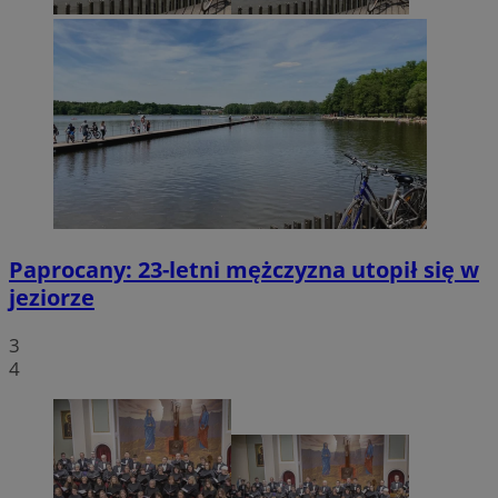
Paprocany: 23-letni mężczyzna utopił się w
jeziorze
3
4