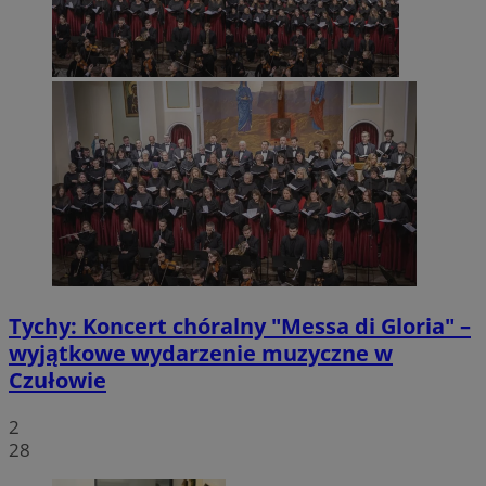
Tychy: Koncert chóralny "Messa di Gloria" –
wyjątkowe wydarzenie muzyczne w
Czułowie
2
28