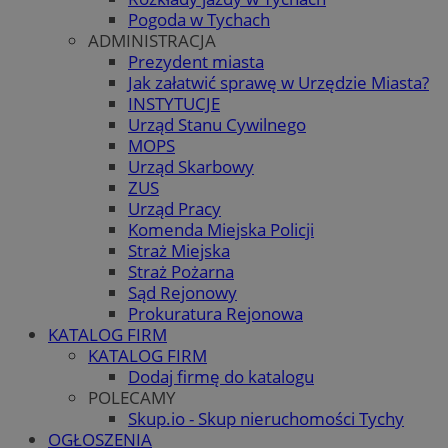
Pogoda w Tychach
ADMINISTRACJA
Prezydent miasta
Jak załatwić sprawę w Urzędzie Miasta?
INSTYTUCJE
Urząd Stanu Cywilnego
MOPS
Urząd Skarbowy
ZUS
Urząd Pracy
Komenda Miejska Policji
Straż Miejska
Straż Pożarna
Sąd Rejonowy
Prokuratura Rejonowa
KATALOG FIRM
KATALOG FIRM
Dodaj firmę do katalogu
POLECAMY
Skup.io - Skup nieruchomości Tychy
OGŁOSZENIA