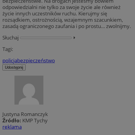
bezpieczeństwie. Na drogach jesteśmy bowiem
odpowiedzialni nie tylko za swoje życie ale również
życie innych uczestników ruchu. Kierujmy się
rozsądkiem, ostrożnością, wzajemnym szacunkiem,
zasadą ograniczonego zaufania i po prostu… zwolnijmy.
Słuchaj
⏵︎
Tagi:
policja
bezpieczeństwo
Udostępnij
Justyna Romanczyk
Źródło:
KMP Tychy
reklama