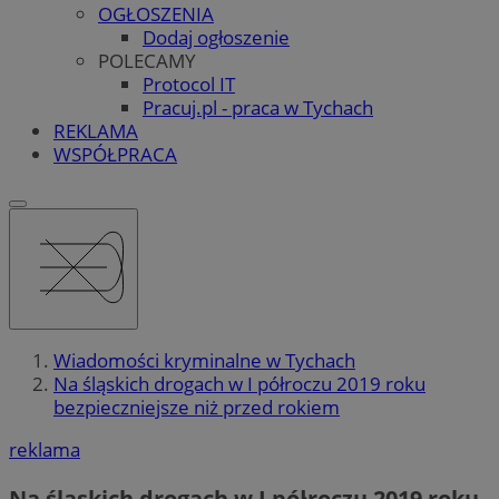
OGŁOSZENIA
Dodaj ogłoszenie
POLECAMY
Protocol IT
Pracuj.pl - praca w Tychach
REKLAMA
WSPÓŁPRACA
Wiadomości kryminalne w Tychach
Na śląskich drogach w I półroczu 2019 roku
bezpieczniejsze niż przed rokiem
reklama
Na śląskich drogach w I półroczu 2019 roku