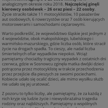
analogicznym okresie roku 2018.
Najczęściej ginęli
kierowcy osobówek – 26 oraz piesi – 22 osoby
.
Życie straciło także 11 motocyklistów, 10 pasażerów
aut osobowych, 6 rowerzystów oraz 7 osób kierujących
motorowerami i samochodami ciężarowymi.
Warto podkreślić, że województwo śląskie jest jednym z
4 województw, obok małopolskiego, lubelskiego i
warmińsko-mazurskiego, gdzie liczba osób, które stracił
życie na drogach spadła. To cieszy, ale nadal liczba
śmiertelnych ofiar wypadków niepokoi. Wciąż
pamiętamy chociażby tragiczny wypadek z ostatnich dni
czerwca, gdzie w Sosnowcu zginęła matka dwójki dzieci
potrącona przez motocyklistę w trakcie przechodzenia
przez przejście dla pieszych ze swoimi pociechami.
Kobiecie udało się ocalić dzieci, ale mimo wysiłku służb
nie udało się jej uratować.
Z pozoru to tylko liczby, ale pamiętajmy, że za każdą z
nich kryje się ludzie życie i niewyobrażalna tragedia
rodziny oraz najbliższych. Pamiętajmy o wspólnych