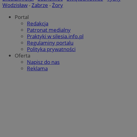
Wodzisław
-
Zabrze
-
Żory
Portal
Redakcja
Patronat medialny
Praktyki w silesia.info.pl
Regulaminy portalu
Polityka prywatności
Oferta
Napisz do nas
Reklama