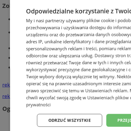
Zobacz również
Odpowiedzialne korzystanie z Twoi
Wiadomości kryminalne w Tychach
My i nasi partnerzy używamy plików cookie i podob
przechowywania i uzyskiwania dostępu do informac
Wiadomości lokalne
urządzeniu oraz do przetwarzania danych osobowych
adres IP, unikalne identyfikatory i dane przeglądani
Części samochodowe do -70%!
spersonalizowanych reklam i treści, pomiaru reklam i
odbiorców oraz ulepszania usług.
Dostawcy stron tr
Tworzenie stron www - Tychy
również przetwarzać Twoje dane w tych i innych cel
Znajdź pracę - codziennie nowe
wykorzystywać precyzyjne dane geolokalizacyjne i c
ogłoszenia
Twoje wybory dotyczą wyłącznie tej witryny. Niekt
opierać się na prawnie uzasadnionym interesie zami
reklama
prawo sprzeciwić się temu w
Ustawieniach reklam
.
reklama
chwili wycofać swoją zgodę w
Ustawieniach plików 
prywatności
Ogłoszenia
ODRZUĆ WSZYSTKIE
PRZEJ