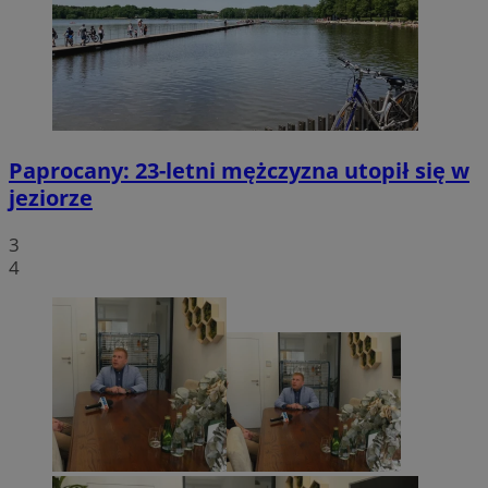
Paprocany: 23-letni mężczyzna utopił się w
jeziorze
3
4