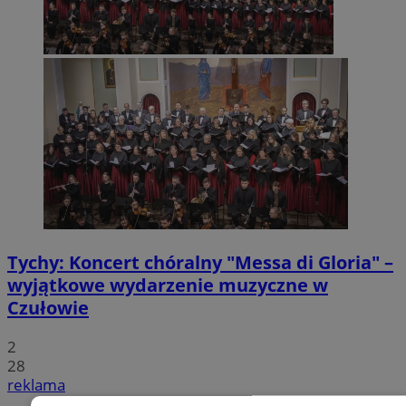
Tychy: Koncert chóralny "Messa di Gloria" –
wyjątkowe wydarzenie muzyczne w
Czułowie
2
28
reklama