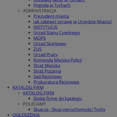
Pogoda w Tychach
ADMINISTRACJA
Prezydent miasta
Jak załatwić sprawę w Urzędzie Miasta?
INSTYTUCJE
Urząd Stanu Cywilnego
MOPS
Urząd Skarbowy
ZUS
Urząd Pracy
Komenda Miejska Policji
Straż Miejska
Straż Pożarna
Sąd Rejonowy
Prokuratura Rejonowa
KATALOG FIRM
KATALOG FIRM
Dodaj firmę do katalogu
POLECAMY
Skup.io - Skup nieruchomości Tychy
OGŁOSZENIA