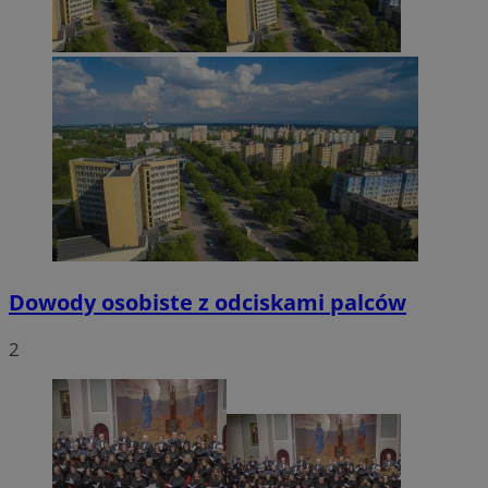
Dowody osobiste z odciskami palców
2