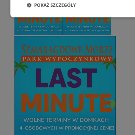
POKAŻ SZCZEGÓŁY
Niezbędne
Wydajność
Targetowani
Niesklasyfikowane
Niezbędne
Wydajność
Targetowanie
Funkcjonalno
Niezbędne pliki cookie umożliwiają korzystanie z podstawowych fun
takich jak logowanie użytkownika i zarządzanie kontem. Bez niezb
można prawidłowo korzystać ze strony internetowej.
Provider
/
Okres
Nazwa
Domena
przechowywani
SessID
mojetychy.pl
1 rok