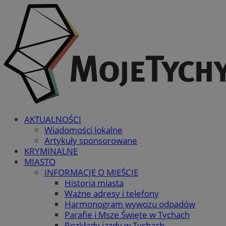
AKTUALNOŚCI
Wiadomości lokalne
Artykuły sponsorowane
KRYMINALNE
MIASTO
INFORMACJE O MIEŚCIE
Historia miasta
Ważne adresy i telefony
Harmonogram wywozu odpadów
Parafie i Msze Święte w Tychach
Rozkłady jazdy w Tychach