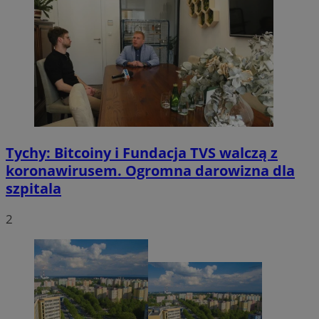
Tychy: Bitcoiny i Fundacja TVS walczą z
koronawirusem. Ogromna darowizna dla
szpitala
2