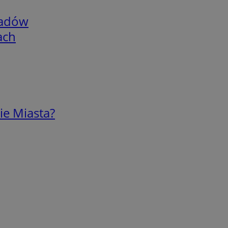
adów
ach
ie Miasta?