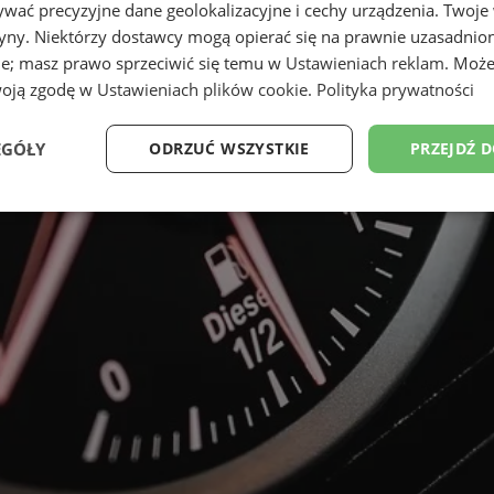
wać precyzyjne dane geolokalizacyjne i cechy urządzenia. Twoje
tryny. Niektórzy dostawcy mogą opierać się na prawnie uzasadnio
ie; masz prawo sprzeciwić się temu w
Ustawieniach reklam
. Może
woją zgodę w
Ustawieniach plików cookie
.
Polityka prywatności
EGÓŁY
ODRZUĆ WSZYSTKIE
PRZEJDŹ 
Wydajność
Targetowanie
Funkcjonalność
Ni
ezbędne
Wydajność
Targetowanie
Funkcjonalność
Niesklasyfikow
ie umożliwiają korzystanie z podstawowych funkcji strony internetowej, takich jak log
Bez niezbędnych plików cookie nie można prawidłowo korzystać ze strony internetowe
Provider
/
Okres
Opis
Domena
przechowywania