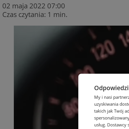
02 maja 2022 07:00
Czas czytania: 1 min.
Odpowiedzia
My i nasi partne
uzyskiwania dost
takich jak Twój a
spersonalizowanyc
usług.
Dostawcy s