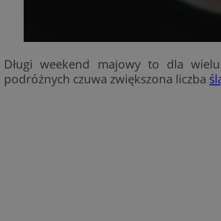
SessID
QeSessID
MvSessID
CookieScriptConse
Długi weekend majowy to dla wielu
podróżnych czuwa zwiększona liczba
śl
VISITOR_PRIVACY_
Nazwa
Nazwa
ustat_jn29ek10jrjhX
Nazwa
ustat_age3nve3hm
OAID
IDE
openstat_8svbs0xb
openstat_gid