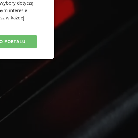
 wybory dotyczą
nym interesie
sz w każdej
DO PORTALU
esklasyfikowane
ane
owanie użytkownika i
j.