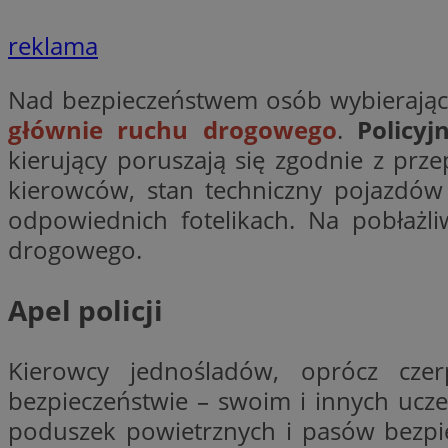
__gpi
test_cookie
reklama
YSC
_ga_MG4479S3YN
Nad bezpieczeństwem osób wybierając
__Secure-
głównie ruchu drogowego
.
Policyj
ustat_gid
ROLLOUT_TOKEN
kierujący poruszają się zgodnie z prz
kierowców, stan techniczny pojazdów
odpowiednich fotelikach. Na pobłażli
__gads
_clsk
drogowego.
VISITOR_INFO1_LIV
Apel policji
_ga
_fbp
Kierowcy jednośladów, oprócz czer
bezpieczeństwie – swoim i innych uc
poduszek powietrznych i pasów bezpie
_clck