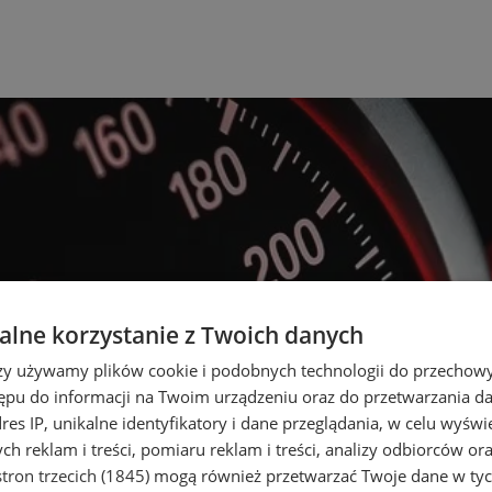
lne korzystanie z Twoich danych
rzy używamy plików cookie i podobnych technologii do przechow
ępu do informacji na Twoim urządzeniu oraz do przetwarzania 
dres IP, unikalne identyfikatory i dane przeglądania, w celu wyświ
h reklam i treści, pomiaru reklam i treści, analizy odbiorców or
tron trzecich (1845)
mogą również przetwarzać Twoje dane w tych