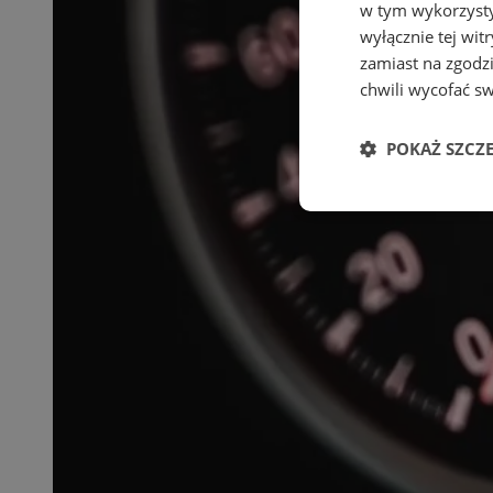
w tym wykorzysty
wyłącznie tej wi
zamiast na zgodz
chwili wycofać s
POKAŻ SZCZ
Niezbędne
Ni
Niezbędne pliki cook
zarządzanie kontem. 
Nazwa