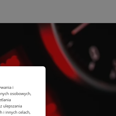
ywania i
danych osobowych,
etlania
az ulepszania
 i innych celach,