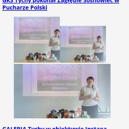
GKS Tychy pokonał Zagłębie Sosnowiec w
Pucharze Polski
GALERIA
Tychy w obiektywie Instaxa.