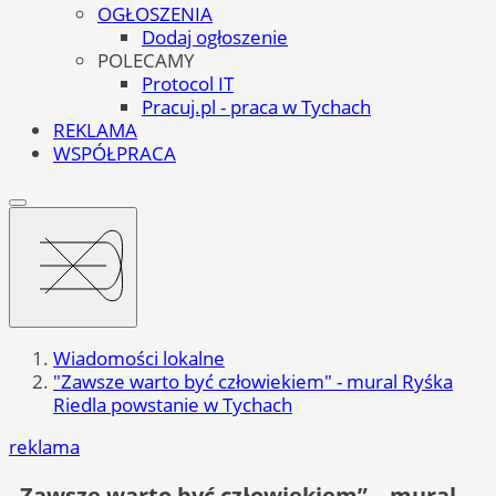
OGŁOSZENIA
Dodaj ogłoszenie
POLECAMY
Protocol IT
Pracuj.pl - praca w Tychach
REKLAMA
WSPÓŁPRACA
Wiadomości lokalne
"Zawsze warto być człowiekiem" - mural Ryśka
Riedla powstanie w Tychach
reklama
„Zawsze warto być człowiekiem” – mural