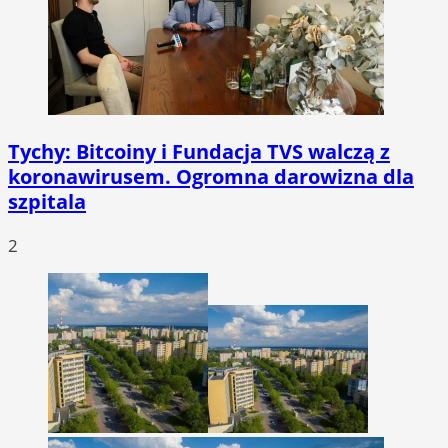
Tychy: Bitcoiny i Fundacja TVS walczą z
koronawirusem. Ogromna darowizna dla
szpitala
2