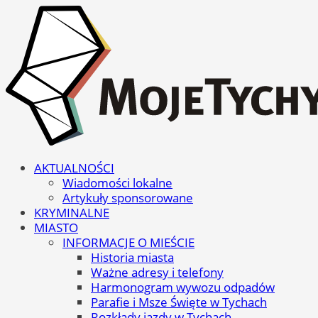
AKTUALNOŚCI
Wiadomości lokalne
Artykuły sponsorowane
KRYMINALNE
MIASTO
INFORMACJE O MIEŚCIE
Historia miasta
Ważne adresy i telefony
Harmonogram wywozu odpadów
Parafie i Msze Święte w Tychach
Rozkłady jazdy w Tychach