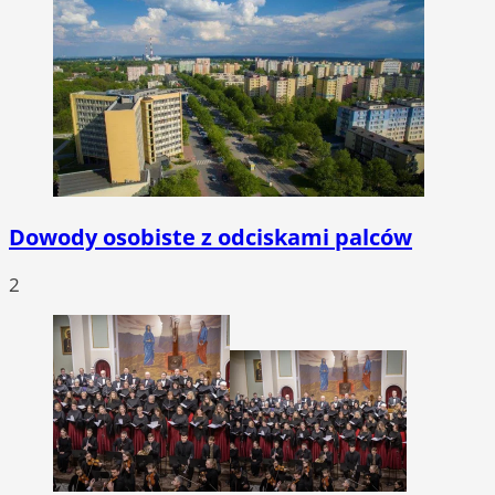
Dowody osobiste z odciskami palców
2