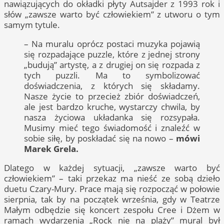
nawiązujących do okładki płyty Autsajder z 1993 rok i
słów „zawsze warto być człowiekiem” z utworu o tym
samym tytule.
– Na muralu oprócz postaci muzyka pojawią
się rozpadające puzzle, które z jednej strony
„budują” artystę, a z drugiej on się rozpada z
tych puzzli. Ma to symbolizować
doświadczenia, z których się składamy.
Nasze życie to przecież zbiór doświadczeń,
ale jest bardzo kruche, wystarczy chwila, by
nasza życiowa układanka się rozsypała.
Musimy mieć tego świadomość i znaleźć w
sobie siłę, by poskładać się na nowo –
mówi
Marek Grela.
Dlatego w każdej sytuacji, „zawsze warto być
człowiekiem” – taki przekaz ma nieść ze sobą dzieło
duetu Czary-Mury. Prace mają się rozpocząć w połowie
sierpnia, tak by na początek września, gdy w Teatrze
Małym odbędzie się koncert zespołu Cree i Dżem w
ramach wydarzenia „Rock nie na plaży” mural był