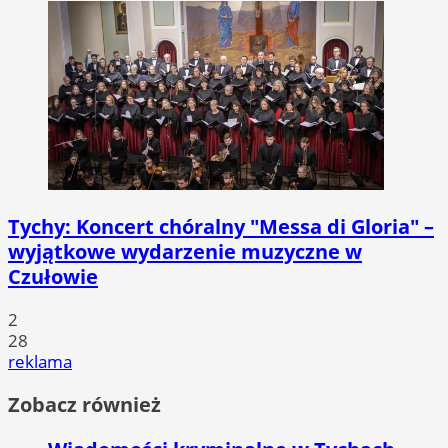
Tychy: Koncert chóralny "Messa di Gloria" –
wyjątkowe wydarzenie muzyczne w
Czułowie
2
28
reklama
Zobacz również