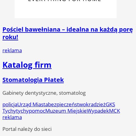
Pościel bawełniana – idealna na każdą porę
roku!
reklama
Katalog firm
Stomatologia Płatek
Gabinety dentystyczne, stomatolog
policja
Urząd Miasta
bezpieczeństwo
kradzież
GKS
Tychy
tychy
pomoc
Muzeum Miejskie
Wypadek
MCK
reklama
Portal należy do sieci