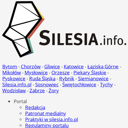
Bytom
-
Chorzów
-
Gliwice
-
Katowice
-
Łaziska Górne
-
Mikołów
-
Mysłowice
-
Orzesze
-
Piekary Śląskie
-
Pyskowice
-
Ruda Śląska
-
Rybnik
-
Siemianowice
-
Silesia.info.pl
-
Sosnowiec
-
Świętochłowice
-
Tychy
-
Wodzisław
-
Zabrze
-
Żory
Portal
Redakcja
Patronat medialny
Praktyki w silesia.info.pl
Regulaminy portalu