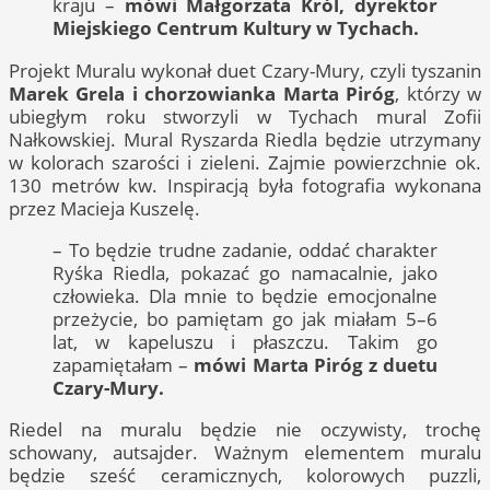
kraju –
mówi Małgorzata Król, dyrektor
Miejskiego Centrum Kultury w Tychach.
Projekt Muralu wykonał duet Czary-Mury, czyli tyszanin
Marek Grela i chorzowianka Marta Piróg
, którzy w
ubiegłym roku stworzyli w Tychach mural Zofii
Nałkowskiej. Mural Ryszarda Riedla będzie utrzymany
w kolorach szarości i zieleni. Zajmie powierzchnie ok.
130 metrów kw. Inspiracją była fotografia wykonana
przez Macieja Kuszelę.
– To będzie trudne zadanie, oddać charakter
Ryśka Riedla, pokazać go namacalnie, jako
człowieka. Dla mnie to będzie emocjonalne
przeżycie, bo pamiętam go jak miałam 5–6
lat, w kapeluszu i płaszczu. Takim go
zapamiętałam –
mówi Marta Piróg z duetu
Czary-Mury.
Riedel na muralu będzie nie oczywisty, trochę
schowany, autsajder. Ważnym elementem muralu
będzie sześć ceramicznych, kolorowych puzzli,