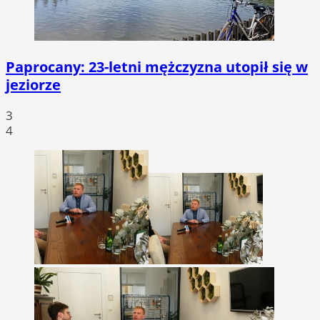
Paprocany: 23-letni mężczyzna utopił się w
jeziorze
3
4