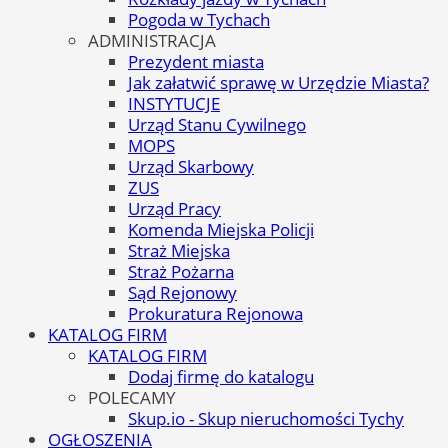
Pogoda w Tychach
ADMINISTRACJA
Prezydent miasta
Jak załatwić sprawę w Urzędzie Miasta?
INSTYTUCJE
Urząd Stanu Cywilnego
MOPS
Urząd Skarbowy
ZUS
Urząd Pracy
Komenda Miejska Policji
Straż Miejska
Straż Pożarna
Sąd Rejonowy
Prokuratura Rejonowa
KATALOG FIRM
KATALOG FIRM
Dodaj firmę do katalogu
POLECAMY
Skup.io - Skup nieruchomości Tychy
OGŁOSZENIA