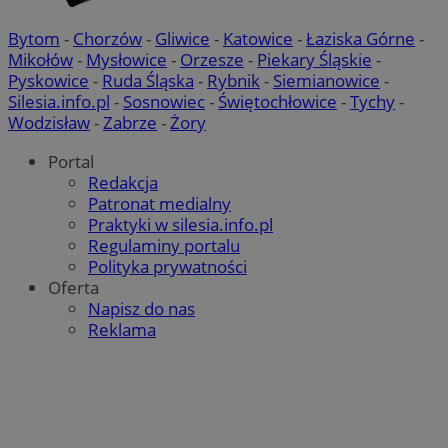
tygodnie
używ
nagr
zaan
Bytom
-
Chorzów
-
Gliwice
-
Katowice
-
Łaziska Górne
-
użytk
Mikołów
-
Mysłowice
-
Orzesze
-
Piekary Śląskie
-
ze st
poma
Pyskowice
-
Ruda Śląska
-
Rybnik
-
Siemianowice
-
dośw
Silesia.info.pl
-
Sosnowiec
-
Świętochłowice
-
Tychy
-
użytk
anal
Wodzisław
-
Zabrze
-
Żory
stron
Portal
_clsk
1 dzień
Ten p
Microsoft
powi
.mojetychy.pl
Redakcja
opro
Patronat medialny
Micro
analy
Praktyki w silesia.info.pl
używ
Regulaminy portalu
prze
infor
Polityka prywatności
użytk
Oferta
wielu
w jed
Napisz do nas
użyt
Reklama
anali