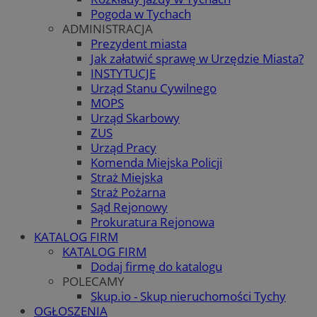
Pogoda w Tychach
ADMINISTRACJA
Prezydent miasta
Jak załatwić sprawę w Urzędzie Miasta?
INSTYTUCJE
Urząd Stanu Cywilnego
MOPS
Urząd Skarbowy
ZUS
Urząd Pracy
Komenda Miejska Policji
Straż Miejska
Straż Pożarna
Sąd Rejonowy
Prokuratura Rejonowa
KATALOG FIRM
KATALOG FIRM
Dodaj firmę do katalogu
POLECAMY
Skup.io - Skup nieruchomości Tychy
OGŁOSZENIA