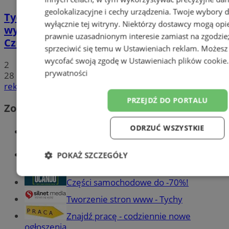
geolokalizacyjne i cechy urządzenia. Twoje wybory 
Tychy: Koncert chóralny "Messa di Gloria" –
wyłącznie tej witryny. Niektórzy dostawcy mogą opie
wyjątkowe wydarzenie muzyczne w
prawnie uzasadnionym interesie zamiast na zgodzi
Czułowie
sprzeciwić się temu w
Ustawieniach reklam
. Możesz
wycofać swoją zgodę w
Ustawieniach plików cookie
2
prywatności
28
reklama
PRZEJDŹ DO PORTALU
Zobacz również
ODRZUĆ WSZYSTKIE
Wiadomości kryminalne w Tychach
Wiadomości lokalne
POKAŻ SZCZEGÓŁY
Niezbędne
Wydajność
Targetowanie
F
Części samochodowe do -70%!
Tworzenie stron www - Tychy
Znajdź pracę - codziennie nowe
Niesklasyfikowane
ogłoszenia