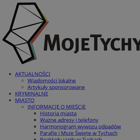
AKTUALNOŚCI
Wiadomości lokalne
Artykuły sponsorowane
KRYMINALNE
MIASTO
INFORMACJE O MIEŚCIE
Historia miasta
Ważne adresy i telefony
Harmonogram wywozu odpadów
Parafie i Msze Święte w Tychach
Rozkłady jazdy w Tychach