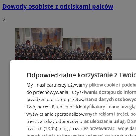
Dowody osobiste z odciskami palców
2
Odpowiedzialne korzystanie z Twoi
My i nasi partnerzy używamy plików cookie i podob
do przechowywania i uzyskiwania dostępu do infor
urządzeniu oraz do przetwarzania danych osobowych
Twój adres IP, unikalne identyfikatory i dane przeglą
wyświetlania spersonalizowanych reklam i treści, p
treści, analizy odbiorców oraz ulepszania usług.
Dos
trzecich (1845)
mogą również przetwarzać Twoje dan
innych celach, w tym wykorzystywać precyzyjne da