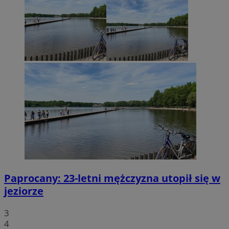
Paprocany: 23-letni mężczyzna utopił się w
jeziorze
3
4