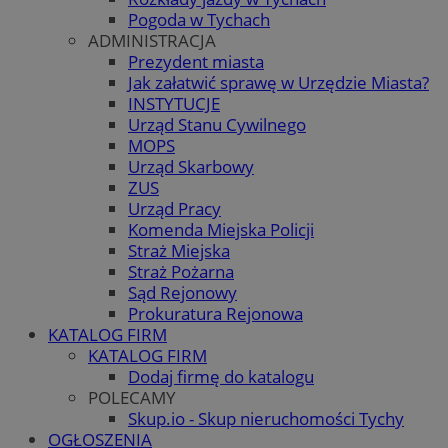
Pogoda w Tychach
ADMINISTRACJA
Prezydent miasta
Jak załatwić sprawę w Urzędzie Miasta?
INSTYTUCJE
Urząd Stanu Cywilnego
MOPS
Urząd Skarbowy
ZUS
Urząd Pracy
Komenda Miejska Policji
Straż Miejska
Straż Pożarna
Sąd Rejonowy
Prokuratura Rejonowa
KATALOG FIRM
KATALOG FIRM
Dodaj firmę do katalogu
POLECAMY
Skup.io - Skup nieruchomości Tychy
OGŁOSZENIA