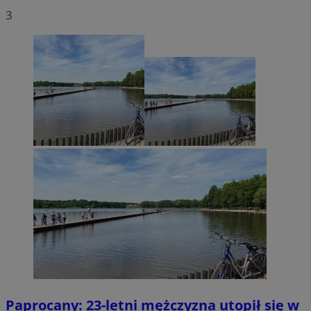
3
Paprocany: 23-letni mężczyzna utopił się w