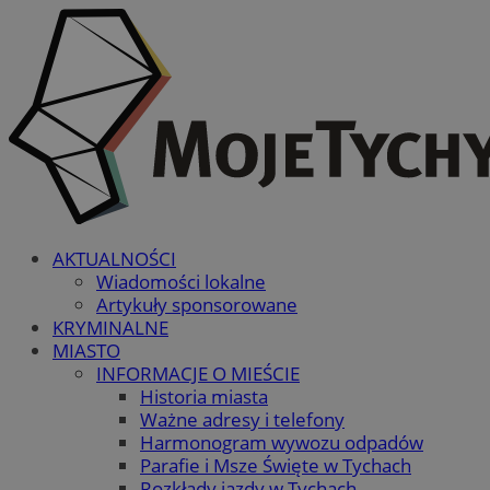
AKTUALNOŚCI
Wiadomości lokalne
Artykuły sponsorowane
KRYMINALNE
MIASTO
INFORMACJE O MIEŚCIE
Historia miasta
Ważne adresy i telefony
Harmonogram wywozu odpadów
Parafie i Msze Święte w Tychach
Rozkłady jazdy w Tychach