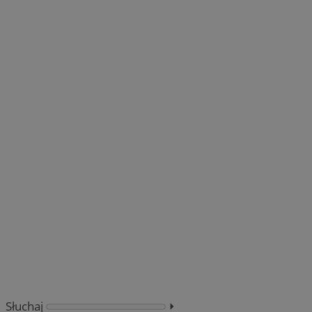
Słuchaj
⏵︎