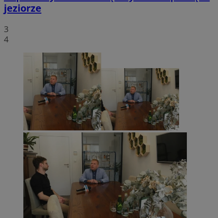
jeziorze
3
4