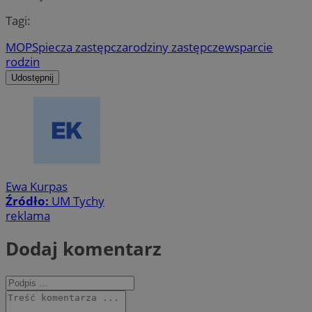
Tagi:
MOPS
piecza zastępcza
rodziny zastępcze
wsparcie
rodzin
Udostępnij
Ewa Kurpas
Źródło:
UM Tychy
reklama
Dodaj komentarz