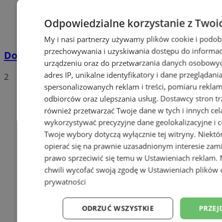
Odpowiedzialne korzystanie z Twoi
My i nasi partnerzy używamy plików cookie i podob
przechowywania i uzyskiwania dostępu do informac
Dowody osobiste z odciskami palców
urządzeniu oraz do przetwarzania danych osobowych
adres IP, unikalne identyfikatory i dane przeglądani
2
spersonalizowanych reklam i treści, pomiaru reklam i
odbiorców oraz ulepszania usług.
Dostawcy stron tr
również przetwarzać Twoje dane w tych i innych cel
wykorzystywać precyzyjne dane geolokalizacyjne i c
Twoje wybory dotyczą wyłącznie tej witryny. Niekt
opierać się na prawnie uzasadnionym interesie zami
prawo sprzeciwić się temu w
Ustawieniach reklam
.
chwili wycofać swoją zgodę w
Ustawieniach plików 
prywatności
ODRZUĆ WSZYSTKIE
PRZEJ