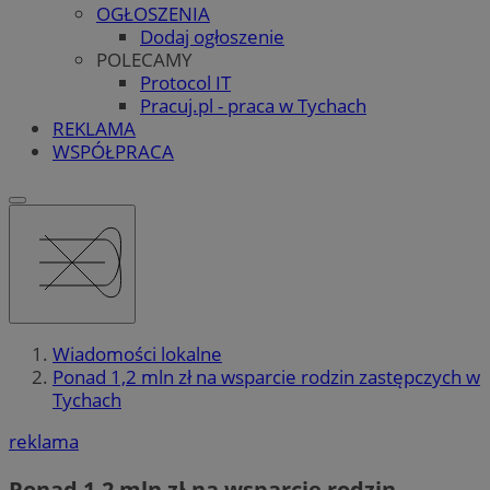
OGŁOSZENIA
Dodaj ogłoszenie
POLECAMY
Protocol IT
Pracuj.pl - praca w Tychach
REKLAMA
WSPÓŁPRACA
Wiadomości lokalne
Ponad 1,2 mln zł na wsparcie rodzin zastępczych w
Tychach
reklama
Ponad 1,2 mln zł na wsparcie rodzin