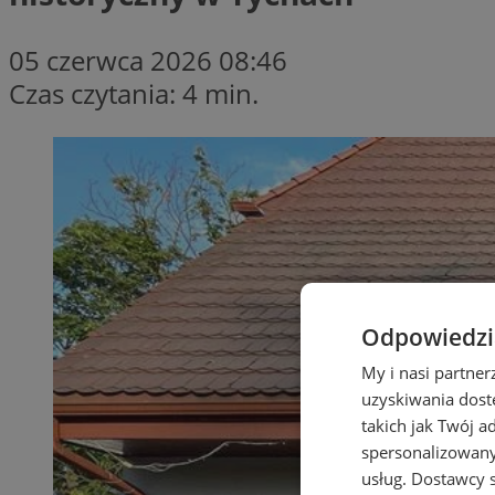
05 czerwca 2026 08:46
Czas czytania: 4 min.
Odpowiedzia
My i nasi partne
uzyskiwania dost
takich jak Twój a
spersonalizowanyc
usług.
Dostawcy s