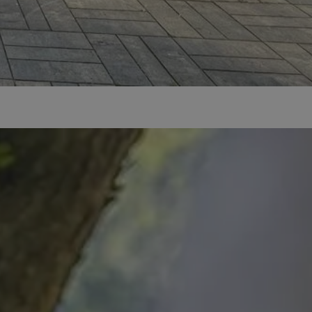
ator sesji.
ator sesji.
ator sesji.
 ludzi i botów. Jest
j, ponieważ
tów na temat
j.
zechowywania zgody
 ich interakcji z
zgody
ustawienia
ferencje zostaną
usługę Cookie-
rencji dotyczących
est to konieczne,
działał poprawnie.
 ludzi i botów. Jest
j, ponieważ
tów na temat
j.
ywania
Opis