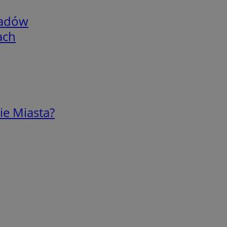
adów
ach
ie Miasta?