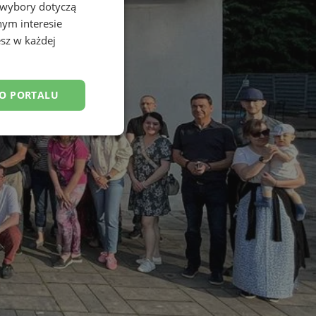
 wybory dotyczą
nym interesie
sz w każdej
DO PORTALU
esklasyfikowane
ane
owanie użytkownika i
j.