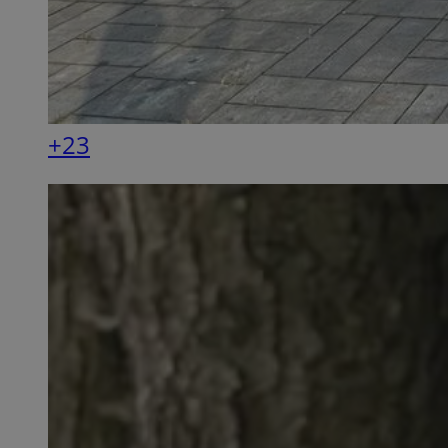
SessID
QeSessID
MvSessID
__cf_bm
+23
VISITOR_PRIVACY_
CookieScriptConse
__cf_bm
Nazwa