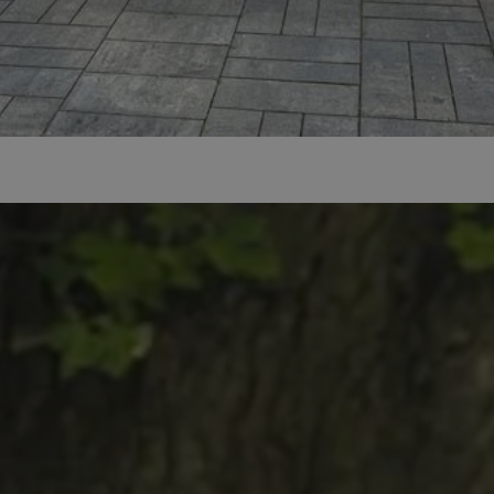
mojetychy.pl
1 rok
Ten plik cookie przechowuje identyfik
mojetychy.pl
1 rok
Ten plik cookie przechowuje identyfik
mojetychy.pl
1 rok
Ten plik cookie przechowuje identyfik
30 minut
Ten plik cookie służy do rozróżniania
Cloudflare
to korzystne dla strony internetowe
Inc.
umożliwia tworzenie ważnych rapor
.x.com
korzystania z jej witryny internetowe
METADATA
5 miesięcy 4
Ten plik cookie jest używany do pr
YouTube
tygodnie
użytkownika i wyboru prywatności dla
.youtube.com
witryną. Rejestruje dane dotyczące 
odwiedzającego na różne polityki i 
prywatności, zapewniając, że ich pre
uhonorowane w przyszłych sesjach.
nt
4 tygodnie 2 dni
Ten plik cookie jest używany przez 
CookieScript
Script.com do zapamiętywania prefe
mojetychy.pl
zgody użytkownika na pliki cookie. J
Google Privacy Policy
aby baner cookie Cookie-Script.com 
29 minut 57
Ten plik cookie służy do rozróżniania
Cloudflare
sekund
to korzystne dla strony internetowe
Inc.
umożliwia tworzenie ważnych rapor
.twitter.com
korzystania z jej witryny internetowe
Provider
/
Domena
Okres przechow