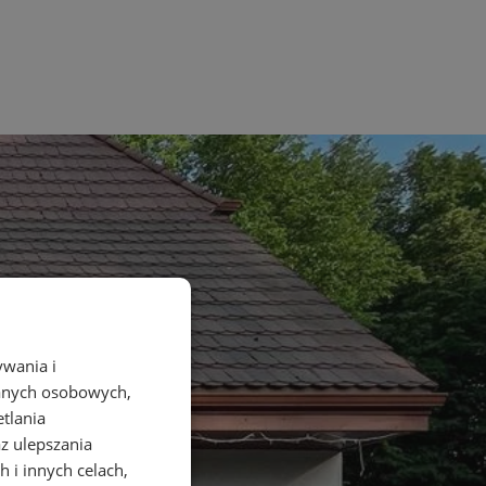
ywania i
danych osobowych,
etlania
az ulepszania
 i innych celach,