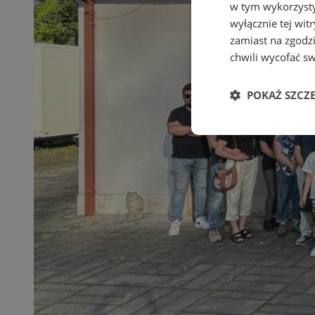
w tym wykorzysty
wyłącznie tej wi
zamiast na zgodz
chwili wycofać s
POKAŻ SZCZ
Niezbędne
Ni
Niezbędne pliki cook
zarządzanie kontem. 
Nazwa