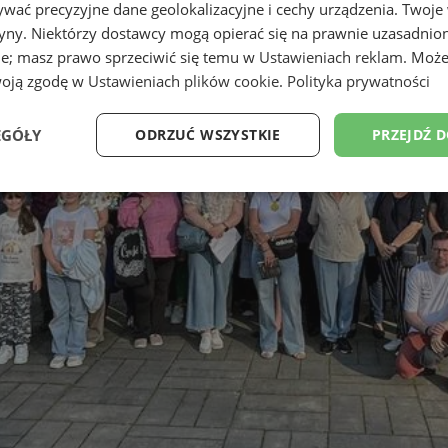
wać precyzyjne dane geolokalizacyjne i cechy urządzenia. Twoje
tryny. Niektórzy dostawcy mogą opierać się na prawnie uzasadnio
ie; masz prawo sprzeciwić się temu w
Ustawieniach reklam
. Może
woją zgodę w
Ustawieniach plików cookie
.
Polityka prywatności
EGÓŁY
ODRZUĆ WSZYSTKIE
PRZEJDŹ 
Wydajność
Targetowanie
Funkcjonalność
Ni
ezbędne
Wydajność
Targetowanie
Funkcjonalność
Niesklasyfikow
ie umożliwiają korzystanie z podstawowych funkcji strony internetowej, takich jak log
Bez niezbędnych plików cookie nie można prawidłowo korzystać ze strony internetowe
Provider
/
Okres
Opis
Domena
przechowywania