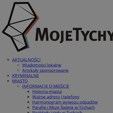
AKTUALNOŚCI
Wiadomości lokalne
Artykuły sponsorowane
KRYMINALNE
MIASTO
INFORMACJE O MIEŚCIE
Historia miasta
Ważne adresy i telefony
Harmonogram wywozu odpadów
Parafie i Msze Święte w Tychach
Rozkłady jazdy w Tychach