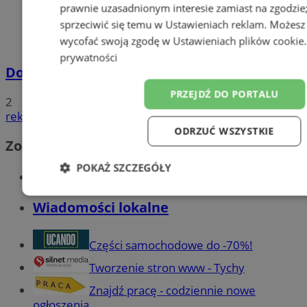
prawnie uzasadnionym interesie zamiast na zgodzi
sprzeciwić się temu w
Ustawieniach reklam
. Możesz
wycofać swoją zgodę w
Ustawieniach plików cookie
prywatności
Dowody osobiste z odciskami palców
PRZEJDŹ DO PORTALU
2
reklama
ODRZUĆ WSZYSTKIE
Zobacz również
POKAŻ SZCZEGÓŁY
Wiadomości kryminalne w Tychach
Niezbędne
Wydajność
Targetowanie
F
Wiadomości lokalne
Części samochodowe do -70%!
Niesklasyfikowane
Tworzenie stron www - Tychy
Znajdź pracę - codziennie nowe
ogłoszenia