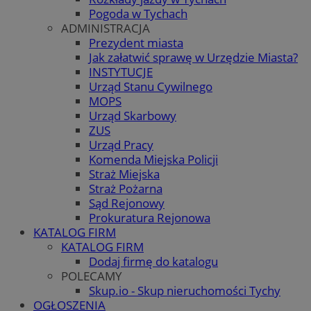
Pogoda w Tychach
ADMINISTRACJA
Prezydent miasta
Jak załatwić sprawę w Urzędzie Miasta?
INSTYTUCJE
Urząd Stanu Cywilnego
MOPS
Urząd Skarbowy
ZUS
Urząd Pracy
Komenda Miejska Policji
Straż Miejska
Straż Pożarna
Sąd Rejonowy
Prokuratura Rejonowa
KATALOG FIRM
KATALOG FIRM
Dodaj firmę do katalogu
POLECAMY
Skup.io - Skup nieruchomości Tychy
OGŁOSZENIA