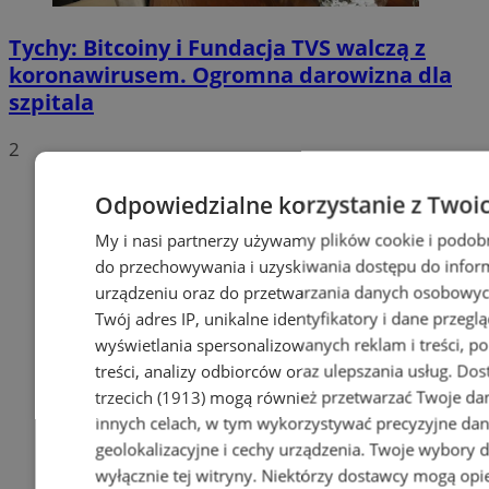
Tychy: Bitcoiny i Fundacja TVS walczą z
koronawirusem. Ogromna darowizna dla
szpitala
2
Odpowiedzialne korzystanie z Twoi
My i nasi partnerzy używamy plików cookie i podob
do przechowywania i uzyskiwania dostępu do infor
urządzeniu oraz do przetwarzania danych osobowych
Twój adres IP, unikalne identyfikatory i dane przeglą
wyświetlania spersonalizowanych reklam i treści, p
treści, analizy odbiorców oraz ulepszania usług.
Dos
trzecich (1913)
mogą również przetwarzać Twoje dan
innych celach, w tym wykorzystywać precyzyjne da
geolokalizacyjne i cechy urządzenia. Twoje wybory 
wyłącznie tej witryny. Niektórzy dostawcy mogą opie