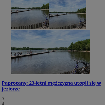
Paprocany: 23-letni mężczyzna utopił się w
jeziorze
3
4