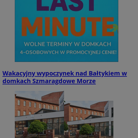
Inc.
.x.com
Go
Wakacyjny wypoczynek nad Bałtykiem w
VISITOR_PRIVACY_METADATA
5 miesięcy 4
YouTube
tygodnie
.youtube.com
domkach Szmaragdowe Morze