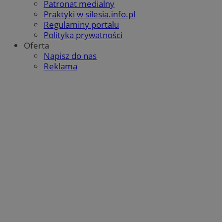
Patronat medialny
analy
Praktyki w silesia.info.pl
używ
prze
Regulaminy portalu
infor
Polityka prywatności
użytk
wielu
Oferta
w jed
Napisz do nas
użyt
anali
Reklama