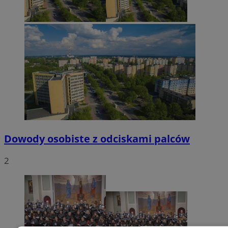
Dowody osobiste z odciskami palców
2