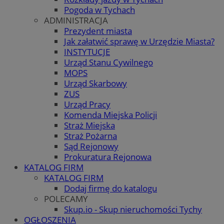
Pogoda w Tychach
ADMINISTRACJA
Prezydent miasta
Jak załatwić sprawę w Urzędzie Miasta?
INSTYTUCJE
Urząd Stanu Cywilnego
MOPS
Urząd Skarbowy
ZUS
Urząd Pracy
Komenda Miejska Policji
Straż Miejska
Straż Pożarna
Sąd Rejonowy
Prokuratura Rejonowa
KATALOG FIRM
KATALOG FIRM
Dodaj firmę do katalogu
POLECAMY
Skup.io - Skup nieruchomości Tychy
OGŁOSZENIA