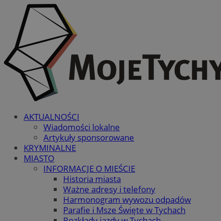
AKTUALNOŚCI
Wiadomości lokalne
Artykuły sponsorowane
KRYMINALNE
MIASTO
INFORMACJE O MIEŚCIE
Historia miasta
Ważne adresy i telefony
Harmonogram wywozu odpadów
Parafie i Msze Święte w Tychach
Rozkłady jazdy w Tychach