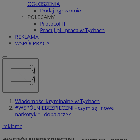
OGŁOSZENIA
Dodaj ogłoszenie
POLECAMY
Protocol IT
Pracuj.pl - praca w Tychach
REKLAMA
WSPÓŁPRACA
Wiadomości kryminalne w Tychach
#WSPÓLNIEBEZPIECZNI - czym są "nowe
narkotyki" - dopalacze?
reklama
#WSPÓLNIEBEZPIECZNI – czym są „nowe