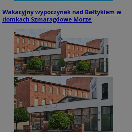
Go
Wakacyjny wypoczynek nad Bałtykiem w
domkach Szmaragdowe Morze
VISITOR_PRIVACY_METADATA
5 miesięcy 4
YouTube
tygodnie
.youtube.com