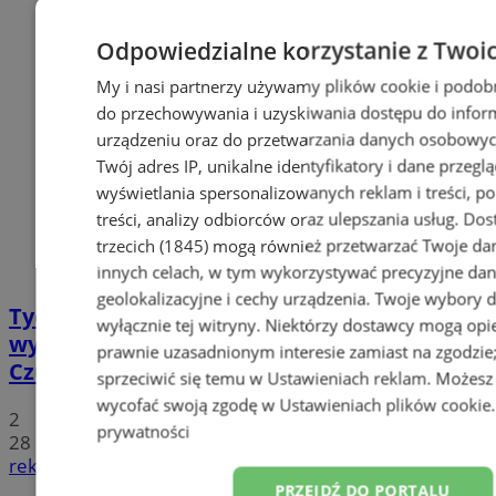
Odpowiedzialne korzystanie z Twoi
My i nasi partnerzy używamy plików cookie i podob
do przechowywania i uzyskiwania dostępu do infor
urządzeniu oraz do przetwarzania danych osobowych
Twój adres IP, unikalne identyfikatory i dane przeglą
wyświetlania spersonalizowanych reklam i treści, p
treści, analizy odbiorców oraz ulepszania usług.
Dos
trzecich (1845)
mogą również przetwarzać Twoje dan
innych celach, w tym wykorzystywać precyzyjne da
geolokalizacyjne i cechy urządzenia. Twoje wybory 
Tychy: Koncert chóralny "Messa di Gloria" –
wyłącznie tej witryny. Niektórzy dostawcy mogą opie
wyjątkowe wydarzenie muzyczne w
prawnie uzasadnionym interesie zamiast na zgodzi
Czułowie
sprzeciwić się temu w
Ustawieniach reklam
. Możesz
wycofać swoją zgodę w
Ustawieniach plików cookie
2
prywatności
28
reklama
PRZEJDŹ DO PORTALU