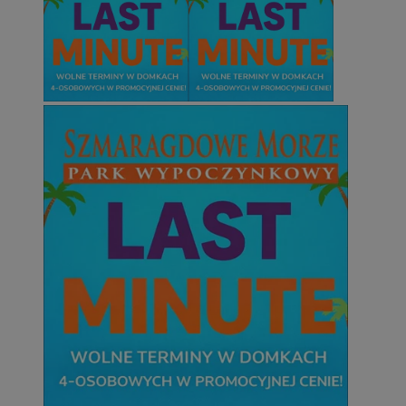
niezbędnych plików cookie nie można prawidłowo korzystać ze stro
Provider
/
Okres
Nazwa
Domena
przechowywani
SessID
mojetychy.pl
1 rok
QeSessID
mojetychy.pl
1 rok
MvSessID
mojetychy.pl
1 rok
CookieScriptConsent
4 tygodnie 2 dn
CookieScript
mojetychy.pl