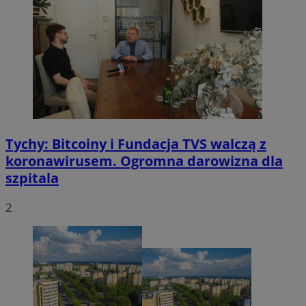
Tychy: Bitcoiny i Fundacja TVS walczą z
koronawirusem. Ogromna darowizna dla
szpitala
2