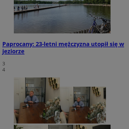
Paprocany: 23-letni mężczyzna utopił się w
jeziorze
3
4