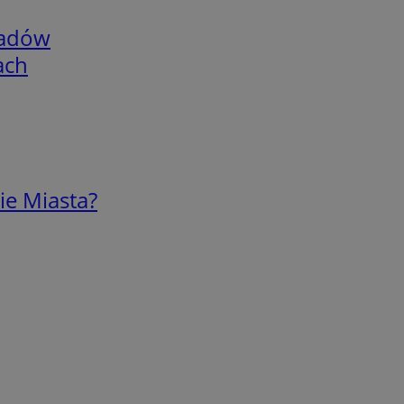
adów
ach
ie Miasta?