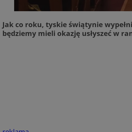
SessID
QeSessID
Jak co roku, tyskie świątynie wypeł
MvSessID
__cf_bm
będziemy mieli okazję usłyszeć w r
VISITOR_PRIVACY_
CookieScriptConse
__cf_bm
reklama
Nazwa