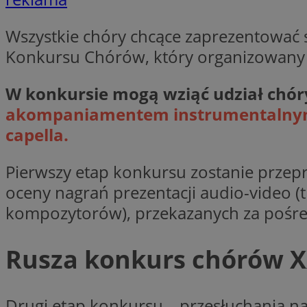
Nazwa
openstat_gid
Nazwa
Wszystkie chóry chcące zaprezentować 
ustat_age3nve3hm
_clsk
Konkursu Chórów, który organizowany 
VISITOR_INFO1_LIV
ustat_jn29ek10jrjhX
__Secure-YNID
W konkursie mogą wziąć udział chóry
ustat_gid
openstat_8svbs0xb
akompaniamentem instrumentalnym z
MR
capella.
YSC
OAID
Pierwszy etap konkursu zostanie przepr
MUID
oceny nagrań prezentacji audio-video 
kompozytorów), przekazanych za pośr
FCCDCF
MUID
Rusza konkurs chórów X
__gpi
SRM_B
Drugi etap konkursu – przesłuchania na
_clsk