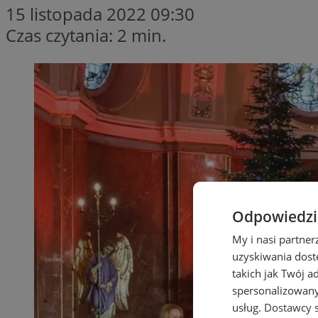
15 listopada 2022 09:30
Czas czytania: 2 min.
Odpowiedzia
My i nasi partne
uzyskiwania dost
takich jak Twój a
spersonalizowanyc
usług.
Dostawcy s