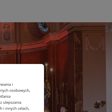
ywania i
danych osobowych,
etlania
az ulepszania
 i innych celach,