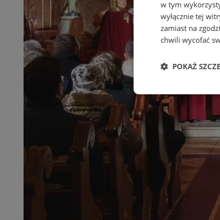
w tym wykorzysty
wyłącznie tej wi
zamiast na zgodz
chwili wycofać s
POKAŻ SZCZ
Niezbędne
Ni
Niezbędne pliki cook
zarządzanie kontem. 
Nazwa