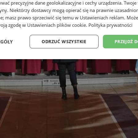
wać precyzyjne dane geolokalizacyjne i cechy urządzenia. Twoje
tryny. Niektórzy dostawcy mogą opierać się na prawnie uzasadnio
ie; masz prawo sprzeciwić się temu w
Ustawieniach reklam
. Może
woją zgodę w
Ustawieniach plików cookie
.
Polityka prywatności
EGÓŁY
ODRZUĆ WSZYSTKIE
PRZEJDŹ 
Wydajność
Targetowanie
Funkcjonalność
Ni
ezbędne
Wydajność
Targetowanie
Funkcjonalność
Niesklasyfikow
ie umożliwiają korzystanie z podstawowych funkcji strony internetowej, takich jak log
Bez niezbędnych plików cookie nie można prawidłowo korzystać ze strony internetowe
Provider
/
Okres
Opis
Domena
przechowywania