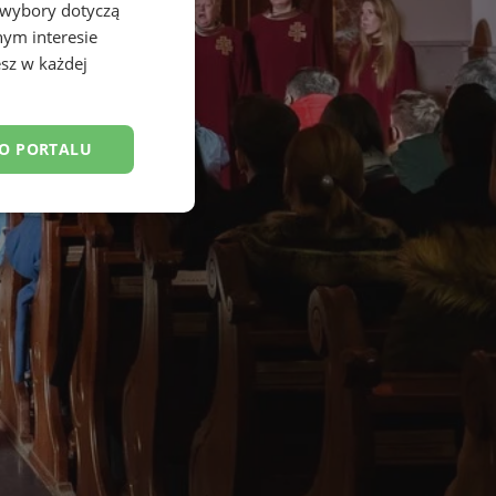
 wybory dotyczą
nym interesie
sz w każdej
DO PORTALU
esklasyfikowane
ane
owanie użytkownika i
j.