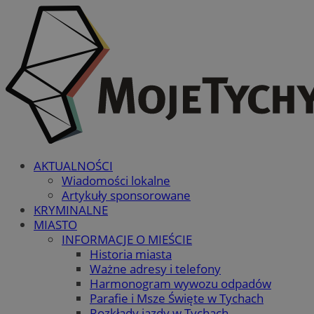
AKTUALNOŚCI
Wiadomości lokalne
Artykuły sponsorowane
KRYMINALNE
MIASTO
INFORMACJE O MIEŚCIE
Historia miasta
Ważne adresy i telefony
Harmonogram wywozu odpadów
Parafie i Msze Święte w Tychach
Rozkłady jazdy w Tychach