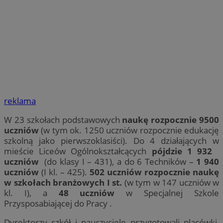
reklama
W 23 szkołach podstawowych
naukę rozpocznie 9500
uczniów
(w tym ok. 1250 uczniów rozpocznie edukację
szkolną jako pierwszoklasiści). Do 4 działających w
mieście Liceów Ogólnokształcących
pójdzie 1 932
uczniów
(do klasy I – 431), a do 6 Techników –
1 940
uczniów
(I kl. – 425).
502 uczniów rozpocznie naukę
w szkołach branżowych I st.
(w tym w 147 uczniów w
kl. I), a
48 uczniów
w Specjalnej Szkole
Przysposabiającej do Pracy .
Dyrektorzy szkół i nauczyciele przygotowali placówki,