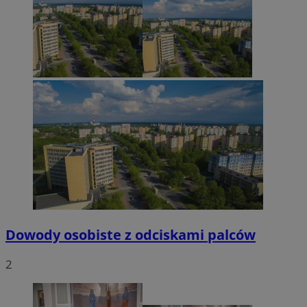
Dowody osobiste z odciskami palców
2