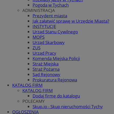
Pogoda w Tychach
ADMINISTRACJA
Prezydent miasta
Jak załatwić sprawę w Urzędzie Miasta?
INSTYTUCJE
Urząd Stanu Cywilnego
MOPS
Urząd Skarbowy
ZUS
Urząd Pracy
Komenda Miejska Policji
Straż Miejska
Straż Pożarna
Sąd Rejonowy
Prokuratura Rejonowa
KATALOG FIRM
KATALOG FIRM
Dodaj firmę do katalogu
POLECAMY
Skup.io - Skup nieruchomości Tychy
OGŁOSZENIA