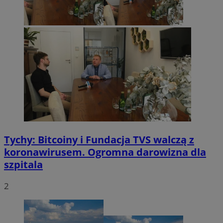
Tychy: Bitcoiny i Fundacja TVS walczą z
koronawirusem. Ogromna darowizna dla
szpitala
2