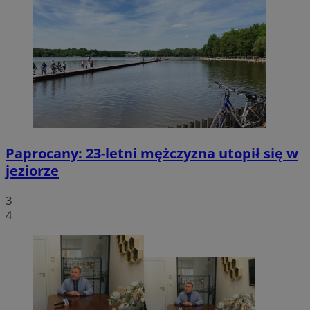
Paprocany: 23-letni mężczyzna utopił się w
jeziorze
3
4