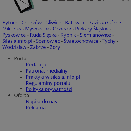
Bytom
-
Chorzów
-
Gliwice
-
Katowice
-
Łaziska Górne
-
Mikołów
-
Mysłowice
-
Orzesze
-
Piekary Śląskie
-
Pyskowice
-
Ruda Śląska
-
Rybnik
-
Siemianowice
-
Silesia.info.pl
-
Sosnowiec
-
Świętochłowice
-
Tychy
-
Wodzisław
-
Zabrze
-
Żory
Portal
Redakcja
Patronat medialny
Praktyki w silesia.info.pl
Regulaminy portalu
Polityka prywatności
Oferta
Napisz do nas
Reklama