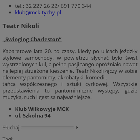
tel.: 32 227 26 22/ 691 770 344
klub@mck.tychy.pl
Teatr Nikoli
„Swinging Charleston”
Kabaretowe lata 20. to czasy, kiedy po ulicach jeździły
stylowe samochody, w powietrzu słychać było świst
wystrzelonych kul, a pełne pasji tango opróżniało nawet
najlepiej strzeżone kieszenie. Teatr Nikoli łączy w sobie
elementy pantomimy, akrobatyki, komedii,
tańca współczesnego i sztuki cyrkowej. Wszystkie
przedstawienia to pantomimiczne występy, gdzie
muzyka, ruch i gest są najważniejsze.
Klub Wilkowyje MCK
ul. Szkolna 94
Słuchaj
⏵︎
Tagi: