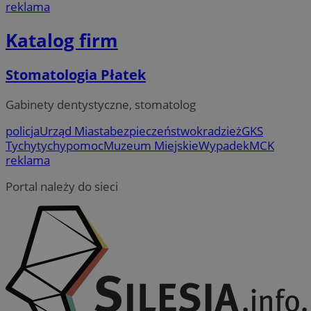
reklama
Katalog firm
Stomatologia Płatek
Gabinety dentystyczne, stomatolog
policja
Urząd Miasta
bezpieczeństwo
kradzież
GKS
Tychy
tychy
pomoc
Muzeum Miejskie
Wypadek
MCK
reklama
Portal należy do sieci