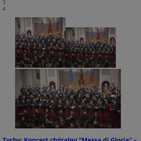
3
4
Tychy: Koncert chóralny "Messa di Gloria" –