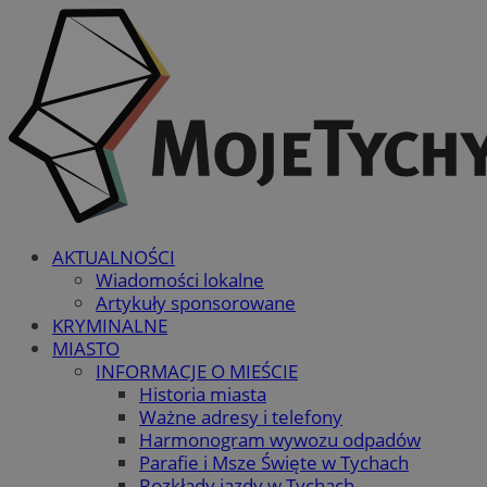
AKTUALNOŚCI
Wiadomości lokalne
Artykuły sponsorowane
KRYMINALNE
MIASTO
INFORMACJE O MIEŚCIE
Historia miasta
Ważne adresy i telefony
Harmonogram wywozu odpadów
Parafie i Msze Święte w Tychach
Rozkłady jazdy w Tychach