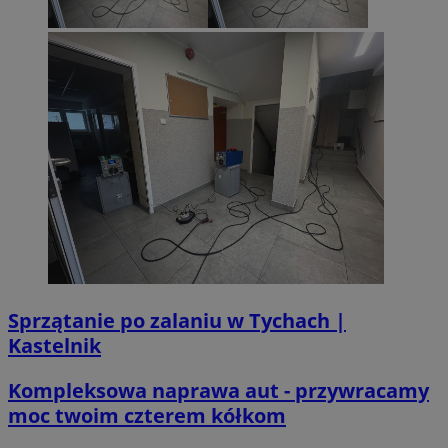
Sprzątanie po zalaniu w Tychach |
Kastelnik
Kompleksowa naprawa aut - przywracamy
moc twoim czterem kółkom