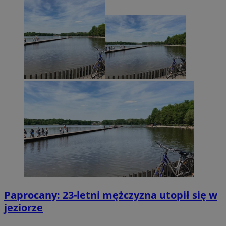
Paprocany: 23-letni mężczyzna utopił się w
jeziorze