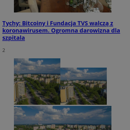
Tychy: Bitcoiny i Fundacja TVS walczą z
koronawirusem. Ogromna darowizna dla
szpitala
2