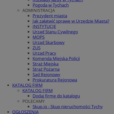
Pogoda w Tychach
ADMINISTRACJA
Prezydent miasta
Jak załatwić sprawę w Urzędzie Miasta?
INSTYTUCJE
Urząd Stanu Cywilnego
MOPS
Urząd Skarbowy
ZUS
Urząd Pracy
Komenda Miejska Policji
Straż Miejska
Straż Pożarna
Sąd Rejonowy
Prokuratura Rejonowa
KATALOG FIRM
KATALOG FIRM
Dodaj firmę do katalogu
POLECAMY
Skup.io - Skup nieruchomości Tychy
OGŁOSZENIA