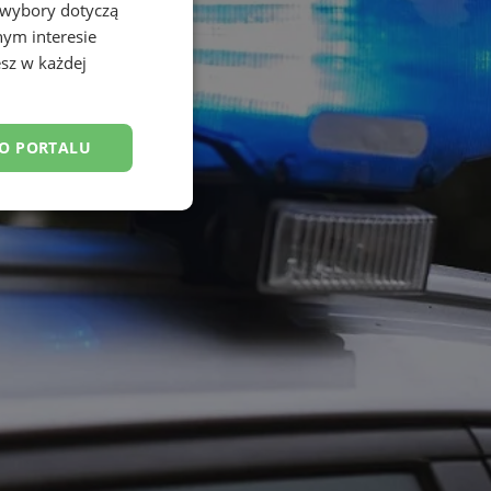
 wybory dotyczą
nym interesie
sz w każdej
DO PORTALU
esklasyfikowane
ane
owanie użytkownika i
j.