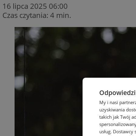
16 lipca 2025 06:00
Czas czytania: 4 min.
Odpowiedzia
My i nasi partne
uzyskiwania dost
takich jak Twój a
spersonalizowanyc
usług.
Dostawcy s