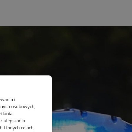
ywania i
danych osobowych,
etlania
az ulepszania
 i innych celach,