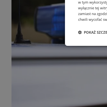
w tym wykorzysty
wyłącznie tej wi
zamiast na zgodz
chwili wycofać s
POKAŻ SZCZ
Niezbędne
Ni
Niezbędne pliki cook
zarządzanie kontem. 
Nazwa