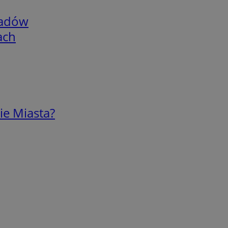
adów
ach
ie Miasta?