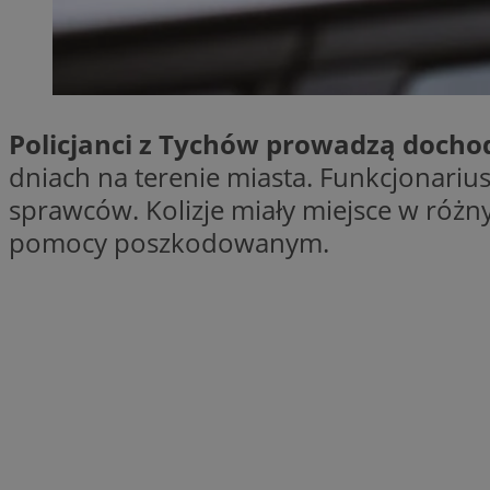
SessID
QeSessID
MvSessID
CookieScriptConse
Policjanci z Tychów prowadzą dochod
dniach na terenie miasta. Funkcjonariu
VISITOR_PRIVACY_
sprawców. Kolizje miały miejsce w różny
pomocy poszkodowanym.
Nazwa
Nazwa
ustat_jn29ek10jrjhX
Nazwa
ustat_age3nve3hm
OAID
IDE
openstat_8svbs0xb
openstat_gid