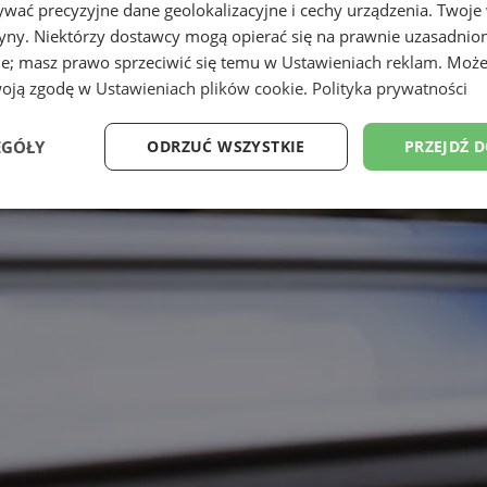
wać precyzyjne dane geolokalizacyjne i cechy urządzenia. Twoje
tryny. Niektórzy dostawcy mogą opierać się na prawnie uzasadnio
ie; masz prawo sprzeciwić się temu w
Ustawieniach reklam
. Może
woją zgodę w
Ustawieniach plików cookie
.
Polityka prywatności
EGÓŁY
ODRZUĆ WSZYSTKIE
PRZEJDŹ 
Wydajność
Targetowanie
Funkcjonalność
Ni
ezbędne
Wydajność
Targetowanie
Funkcjonalność
Niesklasyfikow
ie umożliwiają korzystanie z podstawowych funkcji strony internetowej, takich jak log
Bez niezbędnych plików cookie nie można prawidłowo korzystać ze strony internetowe
Provider
/
Okres
Opis
Domena
przechowywania