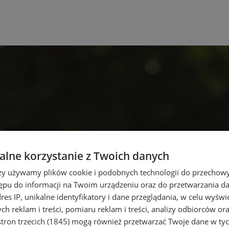
lne korzystanie z Twoich danych
rzy używamy plików cookie i podobnych technologii do przechow
ępu do informacji na Twoim urządzeniu oraz do przetwarzania 
dres IP, unikalne identyfikatory i dane przeglądania, w celu wyświ
h reklam i treści, pomiaru reklam i treści, analizy odbiorców or
tron trzecich (1845)
mogą również przetwarzać Twoje dane w tych