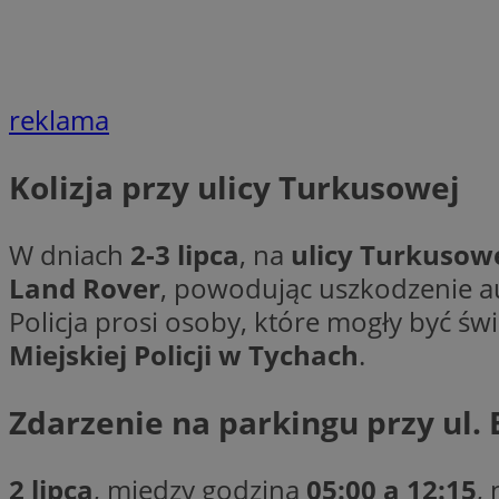
__gpi
test_cookie
YSC
_ga_MG4479S3YN
reklama
__Secure-
ustat_gid
ROLLOUT_TOKEN
Kolizja przy ulicy Turkusowej
__gads
W dniach
2-3 lipca
, na
ulicy Turkusow
_clsk
Land Rover
, powodując uszkodzenie aut
VISITOR_INFO1_LIV
Policja prosi osoby, które mogły być ś
_ga
Miejskiej Policji w Tychach
.
_fbp
Zdarzenie na parkingu przy ul
_clck
2 lipca
, między godziną
05:00 a 12:15
,