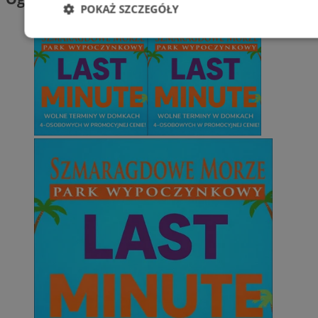
POKAŻ SZCZEGÓŁY
Niezbędne
Wydajność
Targetowani
Niesklasyfikowane
Niezbędne
Wydajność
Targetowanie
Funkcjonalno
Niezbędne pliki cookie umożliwiają korzystanie z podstawowych fun
takich jak logowanie użytkownika i zarządzanie kontem. Bez niezb
można prawidłowo korzystać ze strony internetowej.
Provider
/
Okres
Nazwa
Domena
przechowywani
SessID
mojetychy.pl
1 rok