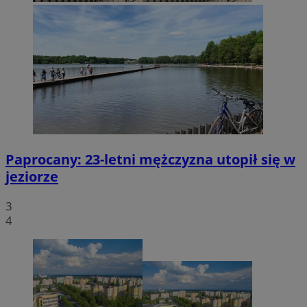
Paprocany: 23-letni mężczyzna utopił się w
jeziorze
3
4