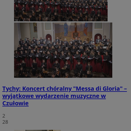
Tychy: Koncert chóralny "Messa di Gloria" –
wyjątkowe wydarzenie muzyczne w
Czułowie
2
28