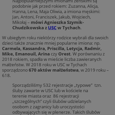
Najpopularniejszymi imionami żeńskimi są
podobnie jak przed rokiem: Zuzanna, Alicja,
Hanna, Lena, Maja Oliwia, a imiona męskimi:
Jan, Antoni, Franciszek, Jakub, Wojciech,
Mikołaj –
mówi Agnieszka Szymik-
Chudzikowska z
USC
w Tychach
.
W ubiegłym roku niektórzy rodzice wybrali dla swoich
dzieci także znacznie mniej popularne imiona: np.
Carmela, Kassandra, Priscilla, Letycja, Radmir,
Mike, Emanouil, Arina
czy
Orest
. W porównaniu z
2018 rokiem, spadła w mieście liczba zawieranych
małżeństw. W 2018 roku w USC w Tychach
sporządzono
670 aktów małżeństwa
, w 2019 roku –
618.
Sporządziliśmy 532 rejestracje „typowe” tzn.
śluby zawarte w USC lub w kościele na
terenie miasta oraz 86 rejestracji
„szczególnych” czyli ślubów udzielanych
osobom z zagranicy lub uroczystości
odbywających się w plenerze. Takich ślubów