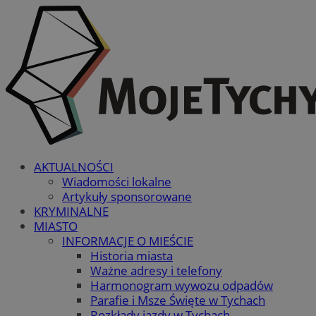
AKTUALNOŚCI
Wiadomości lokalne
Artykuły sponsorowane
KRYMINALNE
MIASTO
INFORMACJE O MIEŚCIE
Historia miasta
Ważne adresy i telefony
Harmonogram wywozu odpadów
Parafie i Msze Święte w Tychach
Rozkłady jazdy w Tychach