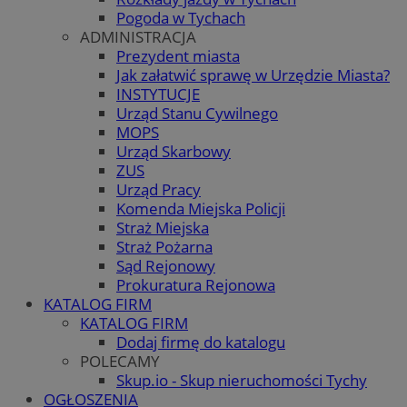
Pogoda w Tychach
ADMINISTRACJA
Prezydent miasta
Jak załatwić sprawę w Urzędzie Miasta?
INSTYTUCJE
Urząd Stanu Cywilnego
MOPS
Urząd Skarbowy
ZUS
Urząd Pracy
Komenda Miejska Policji
Straż Miejska
Straż Pożarna
Sąd Rejonowy
Prokuratura Rejonowa
KATALOG FIRM
KATALOG FIRM
Dodaj firmę do katalogu
POLECAMY
Skup.io - Skup nieruchomości Tychy
OGŁOSZENIA