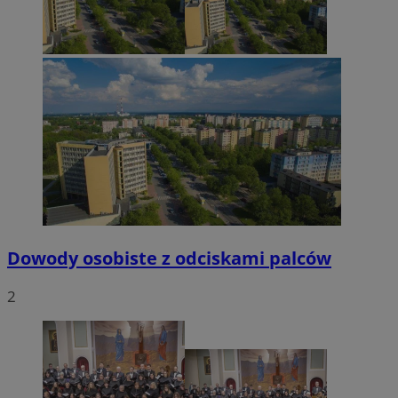
Dowody osobiste z odciskami palców
2