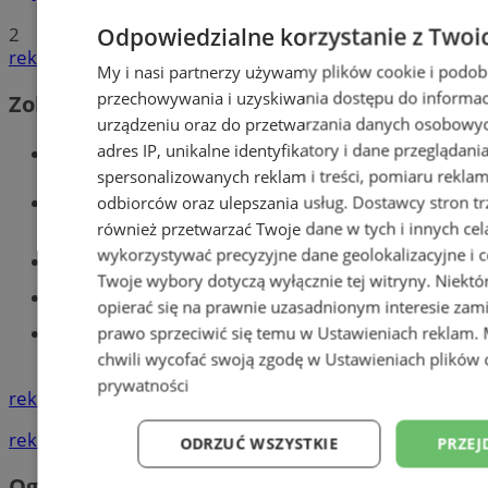
Odpowiedzialne korzystanie z Twoi
2
reklama
My i nasi partnerzy używamy plików cookie i podob
przechowywania i uzyskiwania dostępu do informac
Zobacz również
urządzeniu oraz do przetwarzania danych osobowych
Wiadomości kryminalne w Tychach
adres IP, unikalne identyfikatory i dane przeglądani
spersonalizowanych reklam i treści, pomiaru reklam i
Wiadomości lokalne
odbiorców oraz ulepszania usług.
Dostawcy stron tr
również przetwarzać Twoje dane w tych i innych cel
wykorzystywać precyzyjne dane geolokalizacyjne i c
Części samochodowe do -70%!
Twoje wybory dotyczą wyłącznie tej witryny. Niekt
Tworzenie stron www - Tychy
opierać się na prawnie uzasadnionym interesie zami
Znajdź pracę - codziennie nowe
prawo sprzeciwić się temu w
Ustawieniach reklam
.
ogłoszenia
chwili wycofać swoją zgodę w
Ustawieniach plików 
prywatności
reklama
reklama
ODRZUĆ WSZYSTKIE
PRZEJ
Ogłoszenia