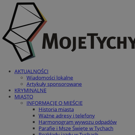
AKTUALNOŚCI
Wiadomości lokalne
Artykuły sponsorowane
KRYMINALNE
MIASTO
INFORMACJE O MIEŚCIE
Historia miasta
Ważne adresy i telefony
Harmonogram wywozu odpadów
Parafie i Msze Święte w Tychach
Rozkłady jazdy w Tychach