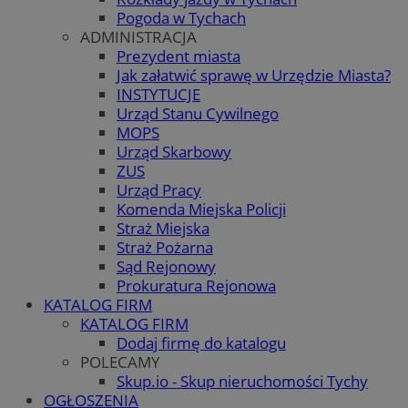
Pogoda w Tychach
ADMINISTRACJA
Prezydent miasta
Jak załatwić sprawę w Urzędzie Miasta?
INSTYTUCJE
Urząd Stanu Cywilnego
MOPS
Urząd Skarbowy
ZUS
Urząd Pracy
Komenda Miejska Policji
Straż Miejska
Straż Pożarna
Sąd Rejonowy
Prokuratura Rejonowa
KATALOG FIRM
KATALOG FIRM
Dodaj firmę do katalogu
POLECAMY
Skup.io - Skup nieruchomości Tychy
OGŁOSZENIA