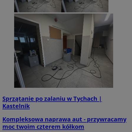
Sprzątanie po zalaniu w Tychach |
Kastelnik
Kompleksowa naprawa aut - przywracamy
moc twoim czterem kółkom