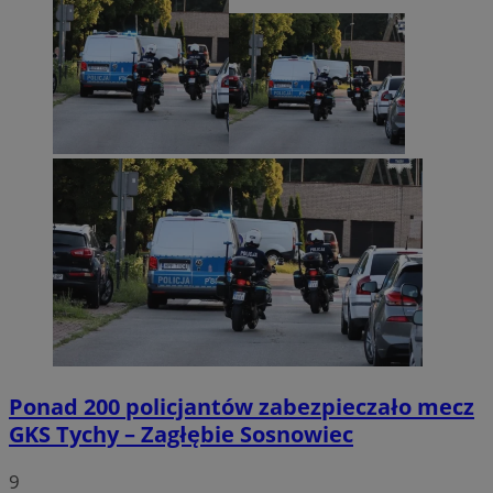
Ponad 200 policjantów zabezpieczało mecz
GKS Tychy – Zagłębie Sosnowiec
9