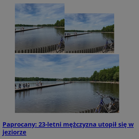
Paprocany: 23-letni mężczyzna utopił się w
jeziorze