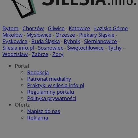
Bytom
-
Chorzów
-
Gliwice
-
Katowice
-
Łaziska Górne
-
Mikołów
-
Mysłowice
-
Orzesze
-
Piekary Śląskie
-
Pyskowice
-
Ruda Śląska
-
Rybnik
-
Siemianowice
-
Silesia.info.pl
-
Sosnowiec
-
Świętochłowice
-
Tychy
-
Wodzisław
-
Zabrze
-
Żory
Portal
Redakcja
Patronat medialny
Praktyki w silesia.info.pl
Regulaminy portalu
Polityka prywatności
Oferta
Napisz do nas
Reklama