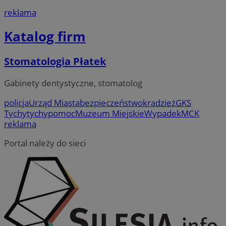
reklama
Katalog firm
Stomatologia Płatek
Gabinety dentystyczne, stomatolog
policja
Urząd Miasta
bezpieczeństwo
kradzież
GKS
Tychy
tychy
pomoc
Muzeum Miejskie
Wypadek
MCK
reklama
Portal należy do sieci