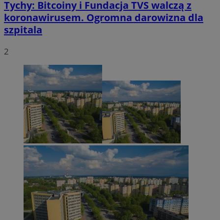
Tychy: Bitcoiny i Fundacja TVS walczą z
koronawirusem. Ogromna darowizna dla
szpitala
2