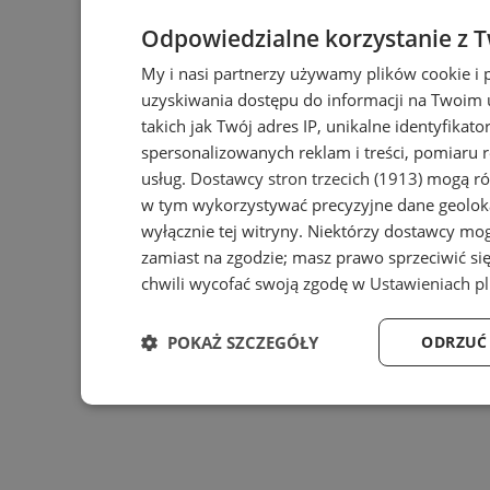
Odpowiedzialne korzystanie z 
My i nasi partnerzy używamy plików cookie i
uzyskiwania dostępu do informacji na Twoim
takich jak Twój adres IP, unikalne identyfikat
spersonalizowanych reklam i treści, pomiaru r
usług.
Dostawcy stron trzecich (1913)
mogą rów
w tym wykorzystywać precyzyjne dane geoloka
wyłącznie tej witryny. Niektórzy dostawcy mo
zamiast na zgodzie; masz prawo sprzeciwić s
chwili wycofać swoją zgodę w
Ustawieniach p
POKAŻ SZCZEGÓŁY
ODRZUĆ
Niezbędne
Wydajność
Targ