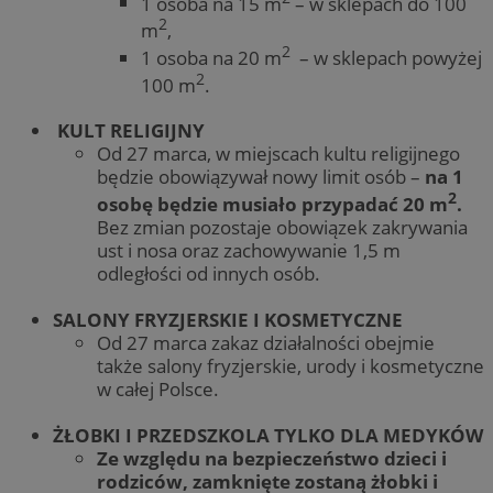
1 osoba na 15 m
– w sklepach do 100
2
m
,
2
1 osoba na 20 m
– w sklepach powyżej
2
100 m
.
KULT RELIGIJNY
Od 27 marca, w miejscach kultu religijnego
będzie obowiązywał nowy limit osób –
na 1
2
osobę będzie musiało przypadać 20 m
.
Bez zmian pozostaje obowiązek zakrywania
ust i nosa oraz zachowywanie 1,5 m
odległości od innych osób.
SALONY FRYZJERSKIE I KOSMETYCZNE
Od 27 marca zakaz działalności obejmie
także salony fryzjerskie, urody i kosmetyczne
w całej Polsce.
ŻŁOBKI I PRZEDSZKOLA TYLKO DLA MEDYKÓW
Ze względu na bezpieczeństwo dzieci i
rodziców, zamknięte zostaną żłobki i