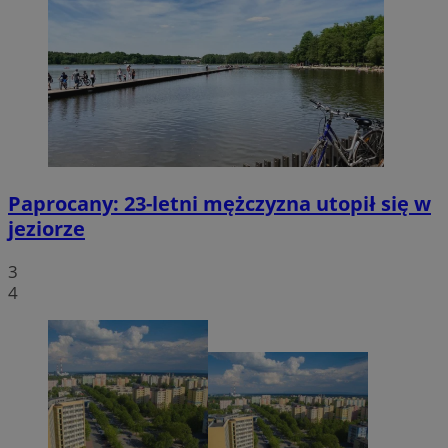
Paprocany: 23-letni mężczyzna utopił się w
jeziorze
3
4