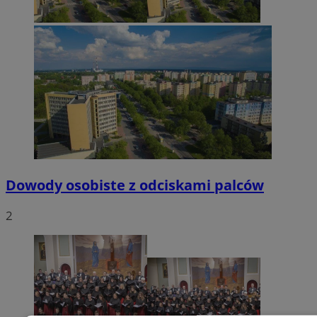
Dowody osobiste z odciskami palców
2