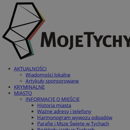
AKTUALNOŚCI
Wiadomości lokalne
Artykuły sponsorowane
KRYMINALNE
MIASTO
INFORMACJE O MIEŚCIE
Historia miasta
Ważne adresy i telefony
Harmonogram wywozu odpadów
Parafie i Msze Święte w Tychach
Rozkłady jazdy w Tychach