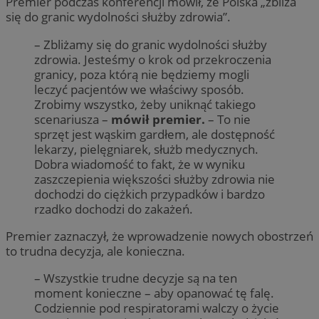
Premier podczas konferencji mówił, że Polska „zbliża
się do granic wydolności służby zdrowia”.
– Zbliżamy się do granic wydolności służby
zdrowia. Jesteśmy o krok od przekroczenia
granicy, poza którą nie będziemy mogli
leczyć pacjentów we właściwy sposób.
Zrobimy wszystko, żeby uniknąć takiego
scenariusza –
mówił premier.
– To nie
sprzęt jest wąskim gardłem, ale dostępność
lekarzy, pielęgniarek, służb medycznych.
Dobra wiadomość to fakt, że w wyniku
zaszczepienia większości służby zdrowia nie
dochodzi do ciężkich przypadków i bardzo
rzadko dochodzi do zakażeń.
Premier zaznaczył, że wprowadzenie nowych obostrzeń
to trudna decyzja, ale konieczna.
– Wszystkie trudne decyzje są na ten
moment konieczne – aby opanować tę falę.
Codziennie pod respiratorami walczy o życie