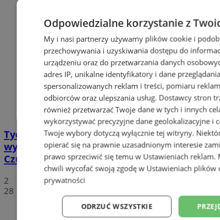
Odpowiedzialne korzystanie z Twoi
My i nasi partnerzy używamy plików cookie i podob
przechowywania i uzyskiwania dostępu do informac
urządzeniu oraz do przetwarzania danych osobowych
adres IP, unikalne identyfikatory i dane przeglądani
spersonalizowanych reklam i treści, pomiaru reklam i
odbiorców oraz ulepszania usług.
Dostawcy stron tr
również przetwarzać Twoje dane w tych i innych cel
wykorzystywać precyzyjne dane geolokalizacyjne i c
Tychy: Koncert chóralny "Messa di Gloria" –
Twoje wybory dotyczą wyłącznie tej witryny. Niekt
opierać się na prawnie uzasadnionym interesie zami
wyjątkowe wydarzenie muzyczne w
prawo sprzeciwić się temu w
Ustawieniach reklam
.
Czułowie
chwili wycofać swoją zgodę w
Ustawieniach plików 
2
prywatności
28
ODRZUĆ WSZYSTKIE
PRZEJ