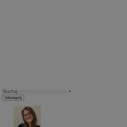
Słuchaj
⏵︎
Udostępnij