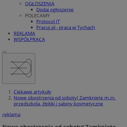
OGŁOSZENIA
Dodaj ogłoszenie
POLECAMY
Protocol IT
Pracuj.pl - praca w Tychach
REKLAMA
WSPÓŁPRACA
Ciekawe artykuły
Nowe obostrzenia od soboty! Zamknięte m.in.
przedszkola, żłobki i salony kosmetyczne
reklama
Nowe obostrzenia od soboty! Zamknięte