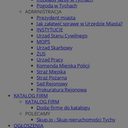
Pogoda w Tychach
ADMINISTRACJA
Prezydent miasta
Jak załatwić sprawę w Urzędzie Miasta?
INSTYTUCJE
Urząd Stanu Cywilnego
MOPS
Urząd Skarbowy
ZUS
Urząd Pracy
Komenda Miejska Policji
Straż Miejska
Straż Pożarna
Sąd Rejonowy
Prokuratura Rejonowa
KATALOG FIRM
KATALOG FIRM
Dodaj firmę do katalogu
POLECAMY
Skup.io - Skup nieruchomości Tychy
OGŁOSZENIA