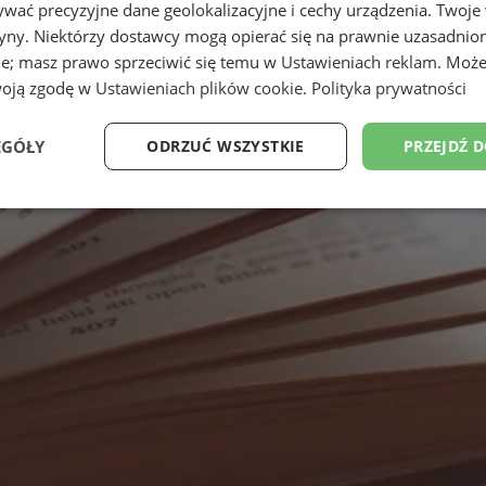
wać precyzyjne dane geolokalizacyjne i cechy urządzenia. Twoje
tryny. Niektórzy dostawcy mogą opierać się na prawnie uzasadnio
ie; masz prawo sprzeciwić się temu w
Ustawieniach reklam
. Może
woją zgodę w
Ustawieniach plików cookie
.
Polityka prywatności
EGÓŁY
ODRZUĆ WSZYSTKIE
PRZEJDŹ 
Wydajność
Targetowanie
Funkcjonalność
Ni
ezbędne
Wydajność
Targetowanie
Funkcjonalność
Niesklasyfikow
ie umożliwiają korzystanie z podstawowych funkcji strony internetowej, takich jak log
Bez niezbędnych plików cookie nie można prawidłowo korzystać ze strony internetowe
Provider
/
Okres
Opis
Domena
przechowywania