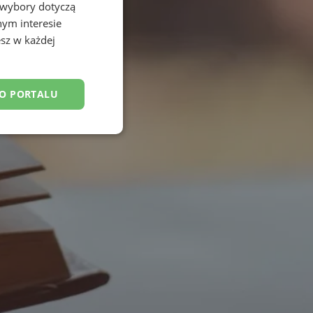
 wybory dotyczą
nym interesie
sz w każdej
DO PORTALU
esklasyfikowane
ane
owanie użytkownika i
j.