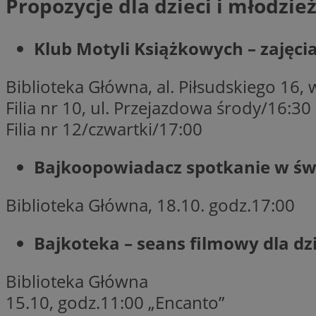
Propozycje dla dzieci i młodzie
Nazwa
openstat_gid
Nazwa
ustat_age3nve3hm
Klub Motyli Książkowych – zajęcia
_clsk
VISITOR_INFO1_LIV
ustat_jn29ek10jrjhX
Biblioteka Główna, al. Piłsudskiego 16, 
__Secure-YNID
ustat_gid
Filia nr 10, ul. Przejazdowa środy/16:30
openstat_8svbs0xb
MR
Filia nr 12/czwartki/17:00
YSC
Bajkoopowiadacz spotkanie w świ
OAID
MUID
Biblioteka Główna, 18.10. godz.17:00
FCCDCF
Bajkoteka – seans filmowy dla dzi
MUID
__gpi
Biblioteka Główna
15.10, godz.11:00 „Encanto”
SRM_B
_clsk