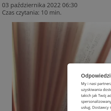
03 października 2022 06:30
Czas czytania: 10 min.
Odpowiedzia
My i nasi partne
uzyskiwania dost
takich jak Twój a
spersonalizowanyc
usług.
Dostawcy s