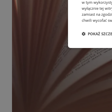
w tym wykorzysty
wyłącznie tej wi
zamiast na zgodz
chwili wycofać s
POKAŻ SZCZ
Niezbędne
Ni
Niezbędne pliki cook
zarządzanie kontem. 
Nazwa