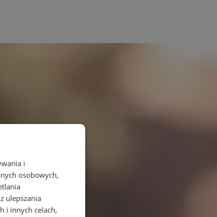
ywania i
danych osobowych,
etlania
az ulepszania
 i innych celach,