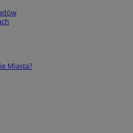
adów
ach
ie Miasta?