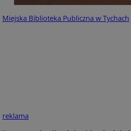
SessID
QeSessID
Miejska Biblioteka Publiczna w Tychach
MvSessID
__cf_bm
VISITOR_PRIVACY_
CookieScriptConse
__cf_bm
reklama
Nazwa