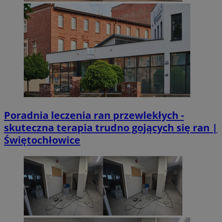
VISITOR_PRIVACY_METADATA
5 miesięcy 4
YouTube
Googl
tygodnie
.youtube.com
Poradnia leczenia ran przewlekłych -
skuteczna terapia trudno gojących się ran |
Świętochłowice
CookieScriptConsent
4 tygodnie 2 dn
CookieScript
mojetychy.pl