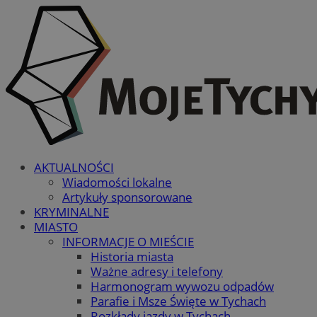
AKTUALNOŚCI
Wiadomości lokalne
Artykuły sponsorowane
KRYMINALNE
MIASTO
INFORMACJE O MIEŚCIE
Historia miasta
Ważne adresy i telefony
Harmonogram wywozu odpadów
Parafie i Msze Święte w Tychach
Rozkłady jazdy w Tychach