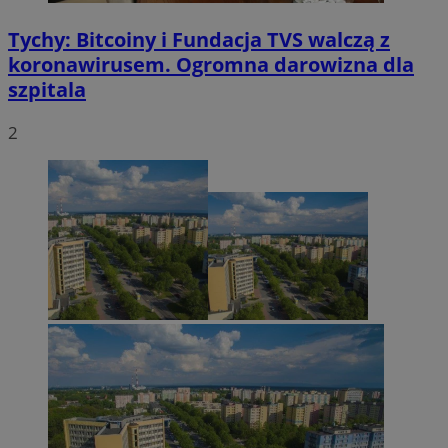
Tychy: Bitcoiny i Fundacja TVS walczą z
koronawirusem. Ogromna darowizna dla
szpitala
2