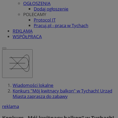
OGŁOSZENIA
Dodaj ogłoszenie
POLECAMY
Protocol IT
Pracuj.pl - praca w Tychach
REKLAMA
WSPÓŁPRACA
Wiadomości lokalne
Konkurs "Mój kwitnący balkon" w Tychach! Urząd
Miasta zaprasza do zabawy
reklama
Konkurs „Mój kwitnący balkon” w Tychach!