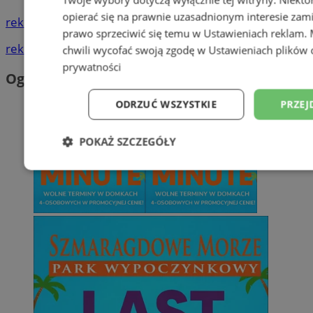
opierać się na prawnie uzasadnionym interesie zami
reklama
prawo sprzeciwić się temu w
Ustawieniach reklam
.
reklama
chwili wycofać swoją zgodę w
Ustawieniach plików 
prywatności
Ogłoszenia
ODRZUĆ WSZYSTKIE
PRZEJ
POKAŻ SZCZEGÓŁY
Niezbędne
Wydajność
Targetowani
Niesklasyfikowane