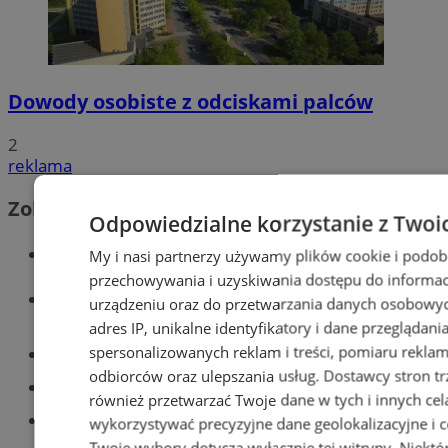
Dowody osobiste z odciskami palców
2
reklama
Zobacz również
Odpowiedzialne korzystanie z Twoi
Wiadomości kryminalne w Tychach
My i nasi partnerzy używamy plików cookie i podob
przechowywania i uzyskiwania dostępu do informac
Wiadomości lokalne
urządzeniu oraz do przetwarzania danych osobowych
adres IP, unikalne identyfikatory i dane przeglądani
spersonalizowanych reklam i treści, pomiaru reklam i
Części samochodowe do -70%!
odbiorców oraz ulepszania usług.
Dostawcy stron tr
Tworzenie stron www - Tychy
również przetwarzać Twoje dane w tych i innych cel
Znajdź pracę - codziennie nowe
wykorzystywać precyzyjne dane geolokalizacyjne i c
ogłoszenia
Twoje wybory dotyczą wyłącznie tej witryny. Niekt