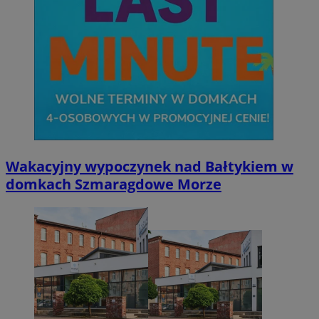
Niezbędne
Wydajność
Targetowanie
Funkcjonalno
Niezbędne pliki cookie umożliwiają korzystanie z podstawowych fun
takich jak logowanie użytkownika i zarządzanie kontem. Bez niezb
można prawidłowo korzystać ze strony internetowej.
Provider
/
Okres
Nazwa
Domena
przechowywani
SessID
mojetychy.pl
1 rok
QeSessID
mojetychy.pl
1 rok
Wakacyjny wypoczynek nad Bałtykiem w
domkach Szmaragdowe Morze
MvSessID
mojetychy.pl
1 rok
__cf_bm
30 minut
Cloudflare
Inc.
.x.com