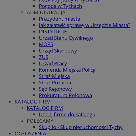
Pogoda w Tychach
ADMINISTRACJA
Prezydent miasta
Jak załatwić sprawę w Urzędzie Miasta?
INSTYTUCJE
Urząd Stanu Cywilnego
MOPS
Urząd Skarbowy
ZUS
Urząd Pracy
Komenda Miejska Policji
Straż Miejska
Straż Pożarna
Sąd Rejonowy
Prokuratura Rejonowa
KATALOG FIRM
KATALOG FIRM
Dodaj firmę do katalogu
POLECAMY
Skup.io - Skup nieruchomości Tychy
OGŁOSZENIA