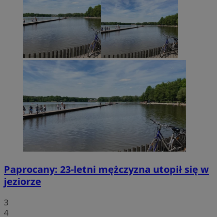
Paprocany: 23-letni mężczyzna utopił się w
jeziorze
3
4