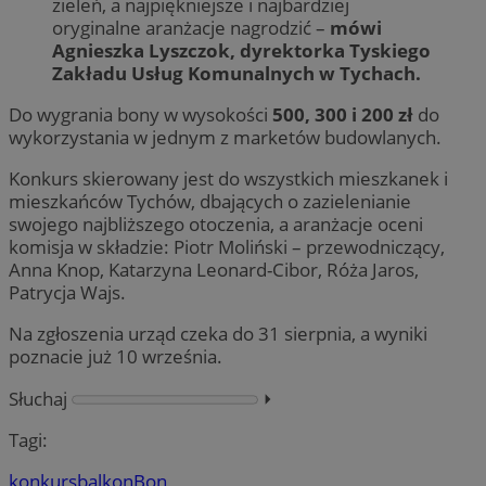
zieleń, a najpiękniejsze i najbardziej
oryginalne aranżacje nagrodzić –
mówi
Agnieszka Lyszczok, dyrektorka Tyskiego
Zakładu Usług Komunalnych w Tychach.
Do wygrania bony w wysokości
500, 300 i 200 zł
do
wykorzystania w jednym z marketów budowlanych.
Konkurs skierowany jest do wszystkich mieszkanek i
mieszkańców Tychów, dbających o zazielenianie
swojego najbliższego otoczenia, a aranżacje oceni
komisja w składzie: Piotr Moliński – przewodniczący,
Anna Knop, Katarzyna Leonard-Cibor, Róża Jaros,
Patrycja Wajs.
Na zgłoszenia urząd czeka do 31 sierpnia, a wyniki
poznacie już 10 września.
Słuchaj
⏵︎
Tagi:
konkurs
balkon
Bon