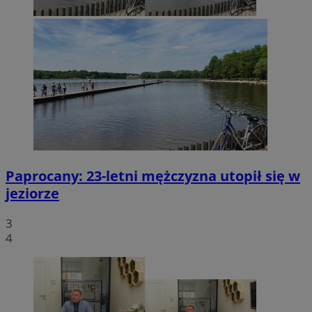
Paprocany: 23-letni mężczyzna utopił się w
jeziorze
3
4