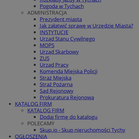
Pogoda w Tychach
ADMINISTRACJA
Prezydent miasta
Jak załatwić sprawę w Urzędzie Miasta?
INSTYTUCJE
Urząd Stanu Cywilnego
MOPS
Urząd Skarbowy
ZUS
Urząd Pracy
Komenda Miejska Policji
Straż Miejska
Straż Pożarna
Sąd Rejonowy
Prokuratura Rejonowa
KATALOG FIRM
KATALOG FIRM
Dodaj firmę do katalogu
POLECAMY
Skup.io - Skup nieruchomości Tychy
OGŁOSZENIA