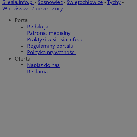
Silesia.info.pl
-
Sosnowiec
-
Świętochłowice
-
Tychy
-
Wodzisław
-
Zabrze
-
Żory
Portal
Redakcja
Patronat medialny
Praktyki w silesia.info.pl
Regulaminy portalu
Polityka prywatności
Oferta
Napisz do nas
Reklama