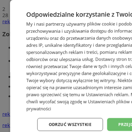
2
Odpowiedzialne korzystanie z Twoi
28
reklama
My i nasi partnerzy używamy plików cookie i podob
przechowywania i uzyskiwania dostępu do informac
Zobacz również
urządzeniu oraz do przetwarzania danych osobowych
adres IP, unikalne identyfikatory i dane przeglądani
Wiadomości kryminalne w Tychach
spersonalizowanych reklam i treści, pomiaru reklam i
odbiorców oraz ulepszania usług.
Dostawcy stron tr
Wiadomości lokalne
również przetwarzać Twoje dane w tych i innych cel
wykorzystywać precyzyjne dane geolokalizacyjne i c
Części samochodowe do -70%!
Twoje wybory dotyczą wyłącznie tej witryny. Niekt
Tworzenie stron www - Tychy
opierać się na prawnie uzasadnionym interesie zami
prawo sprzeciwić się temu w
Ustawieniach reklam
.
Znajdź pracę - codziennie nowe
chwili wycofać swoją zgodę w
Ustawieniach plików 
ogłoszenia
prywatności
reklama
ODRZUĆ WSZYSTKIE
PRZEJ
reklama