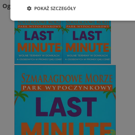
Ogłoszenia
POKAŻ SZCZEGÓŁY
Niezbędne
Wydajność
Targetowani
Niesklasyfikowane
Niezbędne
Wydajność
Targetowanie
Funkcjonalno
Niezbędne pliki cookie umożliwiają korzystanie z podstawowych fun
takich jak logowanie użytkownika i zarządzanie kontem. Bez niezb
można prawidłowo korzystać ze strony internetowej.
Provider
/
Okres
Nazwa
Domena
przechowywani
SessID
mojetychy.pl
1 rok