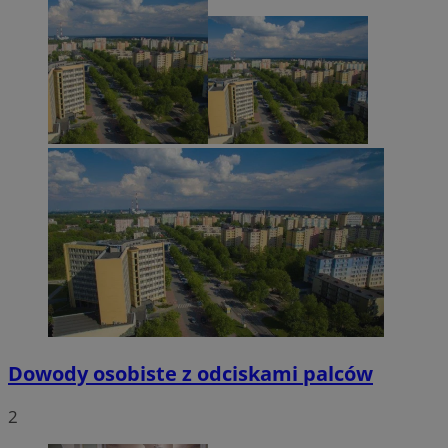
Dowody osobiste z odciskami palców
2