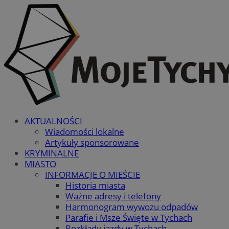
AKTUALNOŚCI
Wiadomości lokalne
Artykuły sponsorowane
KRYMINALNE
MIASTO
INFORMACJE O MIEŚCIE
Historia miasta
Ważne adresy i telefony
Harmonogram wywozu odpadów
Parafie i Msze Święte w Tychach
Rozkłady jazdy w Tychach