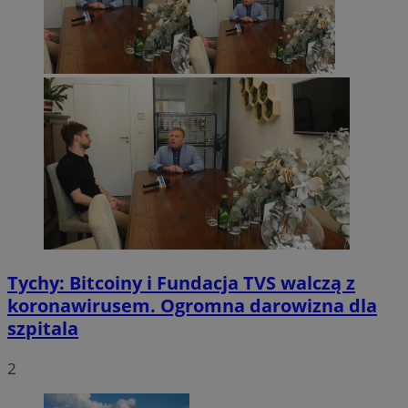
Tychy: Bitcoiny i Fundacja TVS walczą z
koronawirusem. Ogromna darowizna dla
szpitala
2