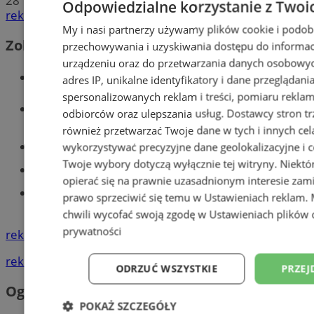
28
Odpowiedzialne korzystanie z Twoi
reklama
My i nasi partnerzy używamy plików cookie i podob
Zobacz również
przechowywania i uzyskiwania dostępu do informac
urządzeniu oraz do przetwarzania danych osobowych
Wiadomości kryminalne w Tychach
adres IP, unikalne identyfikatory i dane przeglądani
spersonalizowanych reklam i treści, pomiaru reklam i
Wiadomości lokalne
odbiorców oraz ulepszania usług.
Dostawcy stron tr
również przetwarzać Twoje dane w tych i innych cel
Części samochodowe do -70%!
wykorzystywać precyzyjne dane geolokalizacyjne i c
Twoje wybory dotyczą wyłącznie tej witryny. Niekt
Tworzenie stron www - Tychy
opierać się na prawnie uzasadnionym interesie zami
Znajdź pracę - codziennie nowe
prawo sprzeciwić się temu w
Ustawieniach reklam
.
ogłoszenia
chwili wycofać swoją zgodę w
Ustawieniach plików 
prywatności
reklama
reklama
ODRZUĆ WSZYSTKIE
PRZEJ
Ogłoszenia
POKAŻ SZCZEGÓŁY