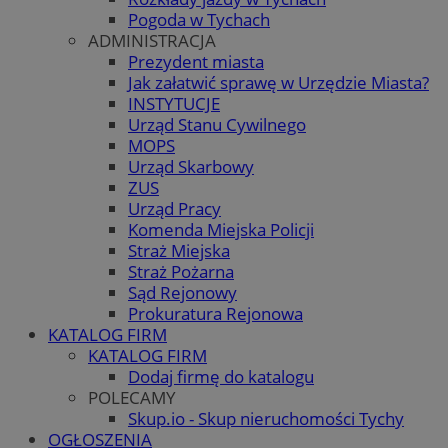
Pogoda w Tychach
ADMINISTRACJA
Prezydent miasta
Jak załatwić sprawę w Urzędzie Miasta?
INSTYTUCJE
Urząd Stanu Cywilnego
MOPS
Urząd Skarbowy
ZUS
Urząd Pracy
Komenda Miejska Policji
Straż Miejska
Straż Pożarna
Sąd Rejonowy
Prokuratura Rejonowa
KATALOG FIRM
KATALOG FIRM
Dodaj firmę do katalogu
POLECAMY
Skup.io - Skup nieruchomości Tychy
OGŁOSZENIA