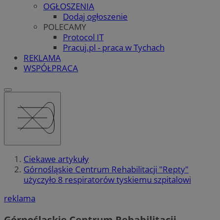
OGŁOSZENIA
Dodaj ogłoszenie
POLECAMY
Protocol IT
Pracuj.pl - praca w Tychach
REKLAMA
WSPÓŁPRACA
Ciekawe artykuły
Górnośląskie Centrum Rehabilitacji "Repty"
użyczyło 8 respiratorów tyskiemu szpitalowi
reklama
Górnośląskie Centrum Rehabilitacji