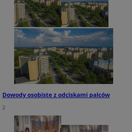
Dowody osobiste z odciskami palców
2