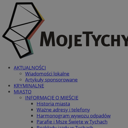
AKTUALNOŚCI
Wiadomości lokalne
Artykuły sponsorowane
KRYMINALNE
MIASTO
INFORMACJE O MIEŚCIE
Historia miasta
Ważne adresy i telefony
Harmonogram wywozu odpadów
Parafie i Msze Święte w Tychach
Rozkłady jazdy w Tychach