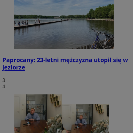
Paprocany: 23-letni mężczyzna utopił się w
jeziorze
3
4