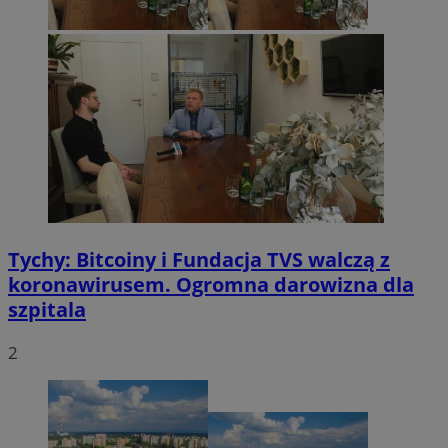
Tychy: Bitcoiny i Fundacja TVS walczą z
koronawirusem. Ogromna darowizna dla
szpitala
2