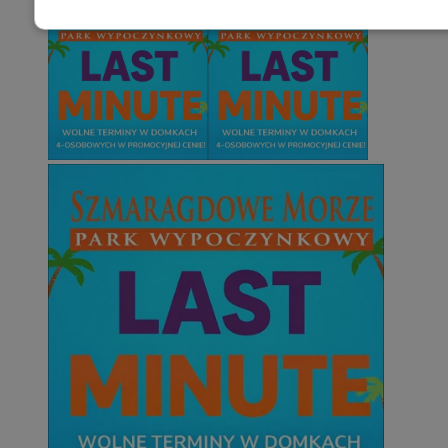
Niezbędne
Wydajność
Targetowani
Niesklasyfikowane
Niezbędne
Wydajność
Targetowanie
Funkcjonalno
Niezbędne pliki cookie umożliwiają korzystanie z podstawowych fun
takich jak logowanie użytkownika i zarządzanie kontem. Bez niezb
można prawidłowo korzystać ze strony internetowej.
Provider
/
Okres
Nazwa
Domena
przechowywani
SessID
mojetychy.pl
1 rok