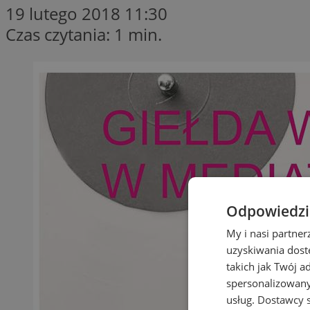
19 lutego 2018 11:30
Czas czytania: 1 min.
Odpowiedzia
My i nasi partne
uzyskiwania dost
takich jak Twój a
spersonalizowanyc
usług.
Dostawcy s