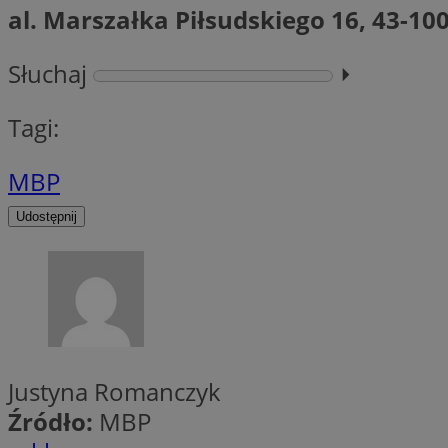
al. Marszałka Piłsudskiego 16, 43-10
__gpi
test_cookie
Słuchaj
⏵︎
YSC
_ga_MG4479S3YN
Tagi:
__Secure-
ustat_gid
ROLLOUT_TOKEN
MBP
Udostępnij
__gads
_clsk
VISITOR_INFO1_LIV
_ga
_fbp
Justyna Romanczyk
Źródło:
MBP
_clck