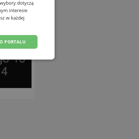
 wybory dotyczą
nym interesie
sz w każdej
DO PORTALU
esklasyfikowane
ane
owanie użytkownika i
j.