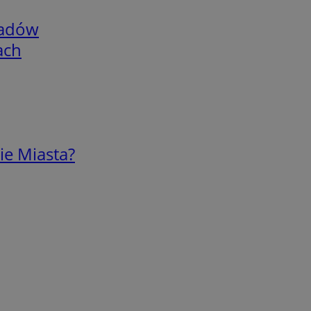
adów
ach
ie Miasta?