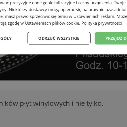
wać precyzyjne dane geolokalizacyjne i cechy urządzenia. Twoje
tryny. Niektórzy dostawcy mogą opierać się na prawnie uzasadnio
ie; masz prawo sprzeciwić się temu w
Ustawieniach reklam
. Może
woją zgodę w
Ustawieniach plików cookie
.
Polityka prywatności
EGÓŁY
ODRZUĆ WSZYSTKIE
PRZEJDŹ 
Wydajność
Targetowanie
Funkcjonalność
Ni
ezbędne
Wydajność
Targetowanie
Funkcjonalność
Niesklasyfikow
ików płyt winylowych i nie tylko.
ie umożliwiają korzystanie z podstawowych funkcji strony internetowej, takich jak log
Bez niezbędnych plików cookie nie można prawidłowo korzystać ze strony internetowe
Provider
/
Okres
Opis
Domena
przechowywania