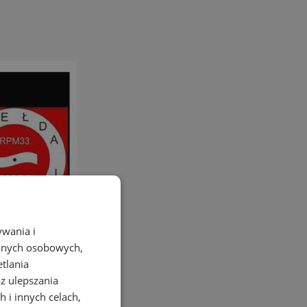
ywania i
danych osobowych,
etlania
az ulepszania
 i innych celach,