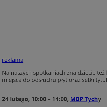
SessID
QeSessID
MvSessID
CookieScriptConse
VISITOR_PRIVACY_
reklama
Na naszych spotkaniach znajdziecie też
Nazwa
miejsca do odsłuchu płyt oraz setki tytu
Nazwa
ustat_jn29ek10jrjhX
Nazwa
ustat_age3nve3hm
OAID
IDE
openstat_8svbs0xb
24 lutego, 10:00 – 14:00,
MBP Tych
y
openstat_gid