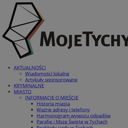
AKTUALNOŚCI
Wiadomości lokalne
Artykuły sponsorowane
KRYMINALNE
MIASTO
INFORMACJE O MIEŚCIE
Historia miasta
Ważne adresy i telefony
Harmonogram wywozu odpadów
Parafie i Msze Święte w Tychach
Rozkłady jazdy w Tychach