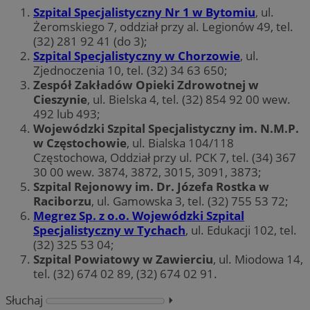
Szpital Specjalistyczny Nr 1 w Bytomiu
, ul.
Żeromskiego 7, oddział przy al. Legionów 49, tel.
(32) 281 92 41 (do 3);
Szpital Specjalistyczny w Chorzowie
, ul.
Zjednoczenia 10, tel. (32) 34 63 650;
Zespół Zakładów Opieki Zdrowotnej w
Cieszynie
, ul. Bielska 4, tel. (32) 854 92 00 wew.
492 lub 493;
Wojewódzki Szpital Specjalistyczny im. N.M.P.
w Częstochowie
, ul. Bialska 104/118
Częstochowa, Oddział przy ul. PCK 7, tel. (34) 367
30 00 wew. 3874, 3872, 3015, 3091, 3873;
Szpital Rejonowy im. Dr. Józefa Rostka w
Raciborzu
, ul. Gamowska 3, tel. (32) 755 53 72;
Megrez Sp. z o.o. Wojewódzki Szpital
Specjalistyczny w Tychach
, ul. Edukacji 102, tel.
(32) 325 53 04;
Szpital Powiatowy w Zawierciu
, ul. Miodowa 14,
tel. (32) 674 02 89, (32) 674 02 91.
Słuchaj
⏵︎