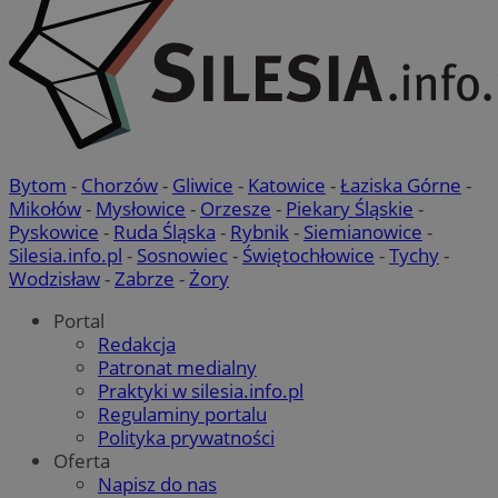
celów
Bytom
-
Chorzów
-
Gliwice
-
Katowice
-
Łaziska Górne
-
Mikołów
-
Mysłowice
-
Orzesze
-
Piekary Śląskie
-
Pyskowice
-
Ruda Śląska
-
Rybnik
-
Siemianowice
-
Silesia.info.pl
-
Sosnowiec
-
Świętochłowice
-
Tychy
-
Wodzisław
-
Zabrze
-
Żory
Portal
Redakcja
Patronat medialny
Praktyki w silesia.info.pl
Regulaminy portalu
Polityka prywatności
Oferta
Napisz do nas