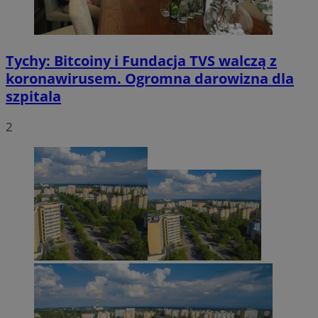
Tychy: Bitcoiny i Fundacja TVS walczą z
koronawirusem. Ogromna darowizna dla
szpitala
2