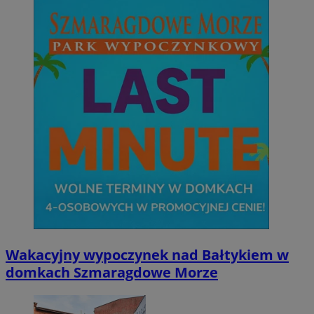
Niezbędne
Wydajność
Targetowanie
Funkcjonalno
Niezbędne pliki cookie umożliwiają korzystanie z podstawowych fun
takich jak logowanie użytkownika i zarządzanie kontem. Bez niezb
można prawidłowo korzystać ze strony internetowej.
Provider
/
Okres
Nazwa
Domena
przechowywani
SessID
mojetychy.pl
1 rok
QeSessID
mojetychy.pl
1 rok
MvSessID
mojetychy.pl
1 rok
CookieScriptConsent
4 tygodnie 2 dn
CookieScript
mojetychy.pl
Wakacyjny wypoczynek nad Bałtykiem w
domkach Szmaragdowe Morze