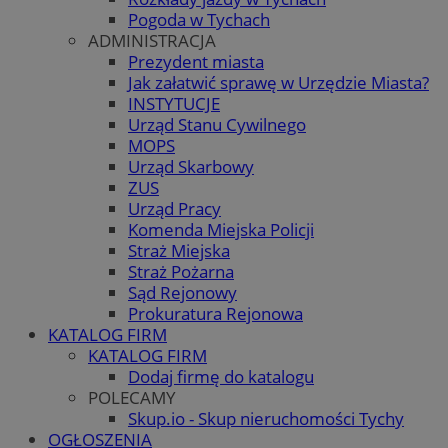
Pogoda w Tychach
ADMINISTRACJA
Prezydent miasta
Jak załatwić sprawę w Urzędzie Miasta?
INSTYTUCJE
Urząd Stanu Cywilnego
MOPS
Urząd Skarbowy
ZUS
Urząd Pracy
Komenda Miejska Policji
Straż Miejska
Straż Pożarna
Sąd Rejonowy
Prokuratura Rejonowa
KATALOG FIRM
KATALOG FIRM
Dodaj firmę do katalogu
POLECAMY
Skup.io - Skup nieruchomości Tychy
OGŁOSZENIA