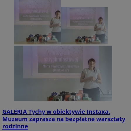
GALERIA
Tychy w obiektywie Instaxa.
Muzeum zaprasza na bezpłatne warsztaty
rodzinne