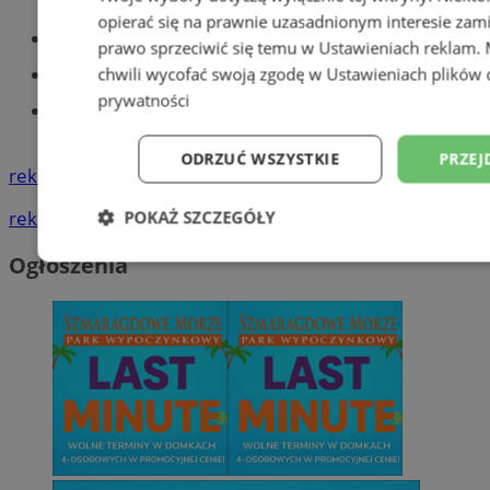
opierać się na prawnie uzasadnionym interesie zami
Części samochodowe do -70%!
prawo sprzeciwić się temu w
Ustawieniach reklam
.
Tworzenie stron www - Tychy
chwili wycofać swoją zgodę w
Ustawieniach plików 
prywatności
Znajdź pracę - codziennie nowe
ogłoszenia
ODRZUĆ WSZYSTKIE
PRZEJ
reklama
reklama
POKAŻ SZCZEGÓŁY
Ogłoszenia
Niezbędne
Wydajność
Targetowani
Niesklasyfikowane