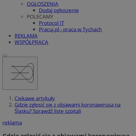
OGŁOSZENIA
Dodaj ogłoszenie
POLECAMY
Protocol IT
Pracuj.pl - praca w Tychach
REKLAMA
WSPÓŁPRACA
Ciekawe artykuły
Gdzie zgłosić się z objawami koronawirusa na
Śląsku? Sprawdź listę szpitali
reklama
Gdzie zgłosić się z objawami koronawirusa