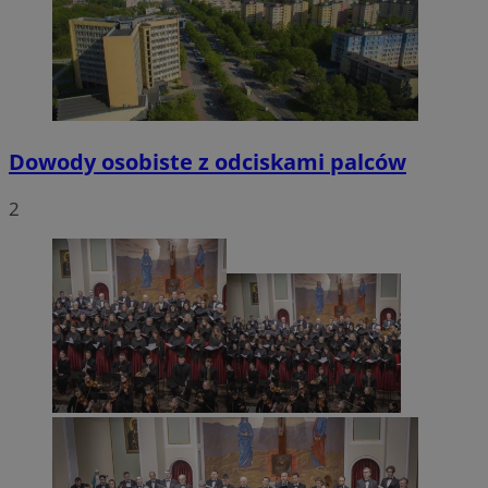
Dowody osobiste z odciskami palców
2