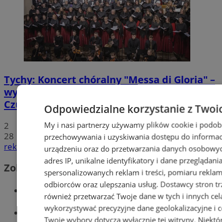
Tychy: Koncert chóralny "Messa di Gloria" –
wyjątkowe wydarzenie muzyczne w
Czułowie
Odpowiedzialne korzystanie z Twoi
My i nasi partnerzy używamy plików cookie i podob
2
28
przechowywania i uzyskiwania dostępu do informac
reklama
urządzeniu oraz do przetwarzania danych osobowych
adres IP, unikalne identyfikatory i dane przeglądani
Zobacz również
spersonalizowanych reklam i treści, pomiaru reklam i
odbiorców oraz ulepszania usług.
Dostawcy stron tr
Wiadomości kryminalne w Tychach
również przetwarzać Twoje dane w tych i innych cel
wykorzystywać precyzyjne dane geolokalizacyjne i c
Wiadomości lokalne
Twoje wybory dotyczą wyłącznie tej witryny. Niekt