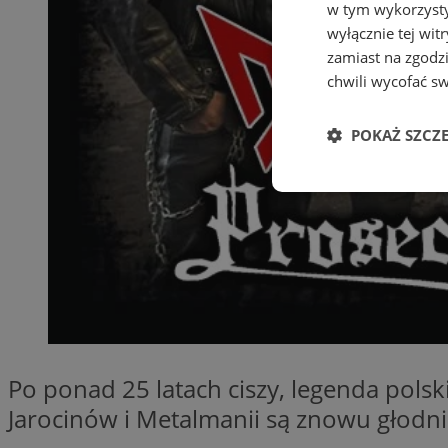
w tym wykorzysty
wyłącznie tej wi
zamiast na zgodz
chwili wycofać s
POKAŻ SZCZ
Niezbędne
Ni
Niezbędne pliki cook
Po ponad 25 latach ciszy, legenda polsk
zarządzanie kontem. 
Jarocinów i Metalmanii są znowu głodni
Nazwa