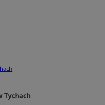
chach
 w Tychach