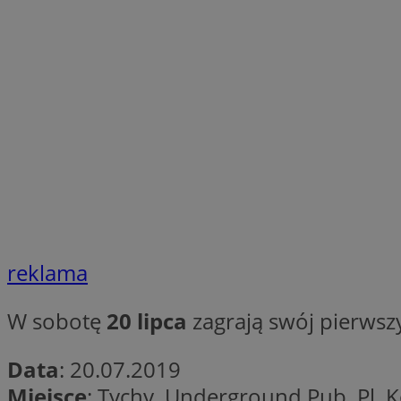
SessID
QeSessID
MvSessID
__cf_bm
VISITOR_PRIVACY_
CookieScriptConse
reklama
__cf_bm
W sobotę
20 lipca
zagrają swój pierwszy
Data
: 20.07.2019
Miejsce
: Tychy, Underground Pub, Pl. 
Nazwa