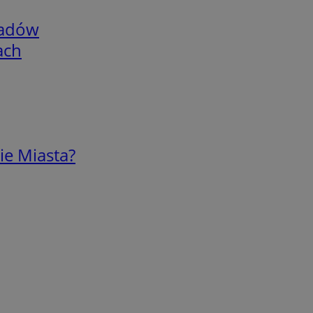
adów
ach
ie Miasta?