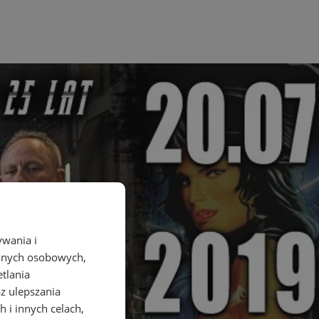
ywania i
danych osobowych,
etlania
az ulepszania
 i innych celach,