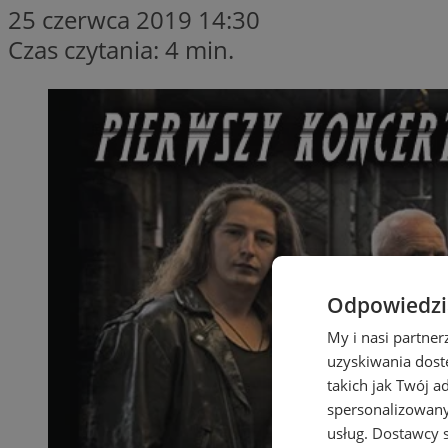
25 czerwca 2019 14:30
Czas czytania: 4 min.
Odpowiedzia
My i nasi partne
uzyskiwania dost
takich jak Twój a
spersonalizowanyc
usług.
Dostawcy s