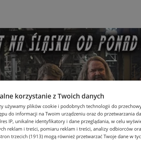
lne korzystanie z Twoich danych
rzy używamy plików cookie i podobnych technologii do przechow
ępu do informacji na Twoim urządzeniu oraz do przetwarzania 
dres IP, unikalne identyfikatory i dane przeglądania, w celu wyświ
h reklam i treści, pomiaru reklam i treści, analizy odbiorców or
tron trzecich (1913)
mogą również przetwarzać Twoje dane w tych