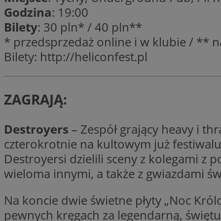
Godzina
: 19:00
Nazwa
openstat_gid
Nazwa
Bilety
: 30 pln* / 40 pln**
ustat_age3nve3hm
_clsk
* przedsprzedaż online i w klubie / ** 
VISITOR_INFO1_LIV
ustat_jn29ek10jrjhX
Bilety: http://heliconfest.pl
__Secure-YNID
ustat_gid
openstat_8svbs0xb
MR
ZAGRAJĄ:
YSC
OAID
Destroyers
– Zespół grający heavy i t
MUID
czterokrotnie na kultowym już festiwalu
Destroyersi dzielili sceny z kolegami z 
FCCDCF
wieloma innymi, a także z gwiazdami św
MUID
__gpi
Na koncie dwie świetne płyty „Noc Królo
pewnych kręgach za legendarną, świętuj
SRM_B
_clsk