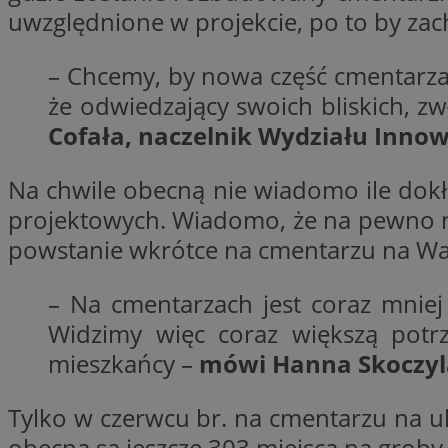
uwzględnione w projekcie, po to by zach
__gpi
test_cookie
– Chcemy, by nowa część cmentarza
YSC
_ga_MG4479S3YN
że odwiedzający swoich bliskich, zw
__Secure-
Cofała, naczelnik Wydziału Innowa
ustat_gid
ROLLOUT_TOKEN
Na chwile obecną nie wiadomo ile dokł
projektowych. Wiadomo, że na pewno n
__gads
_clsk
powstanie wkrótce na cmentarzu na Wa
VISITOR_INFO1_LIV
– Na cmentarzach jest coraz mniej 
_ga
Widzimy więc coraz większą potr
mieszkańcy –
mówi Hanna Skoczyla
_fbp
Tylko w czerwcu br. na cmentarzu na u
_clck
obecną są jeszcze 303 miejsca na groby