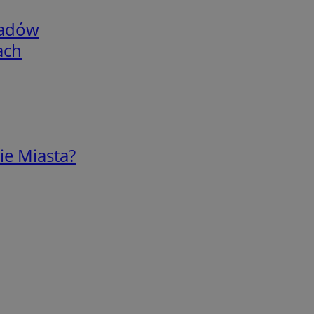
adów
ach
ie Miasta?