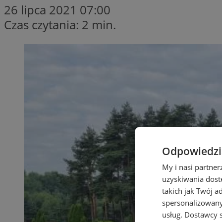
26 lipca 2021 07:00
Czas czytania: 2 min.
Odpowiedzia
My i nasi partne
uzyskiwania dost
takich jak Twój a
spersonalizowanyc
usług.
Dostawcy s