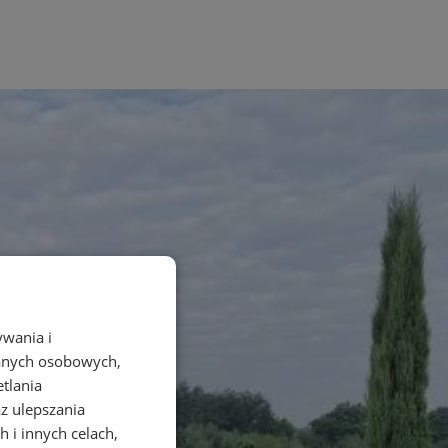
ywania i
danych osobowych,
etlania
az ulepszania
 i innych celach,