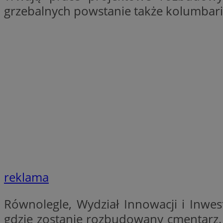
grzebalnych powstanie także kolumbar
SessID
QeSessID
MvSessID
CookieScriptConse
VISITOR_PRIVACY_
Nazwa
Nazwa
ustat_jn29ek10jrjhX
Nazwa
reklama
ustat_age3nve3hm
OAID
IDE
openstat_8svbs0xb
Równolegle, Wydział Innowacji i Inwes
openstat_gid
gdzie zostanie rozbudowany cmentarz. 