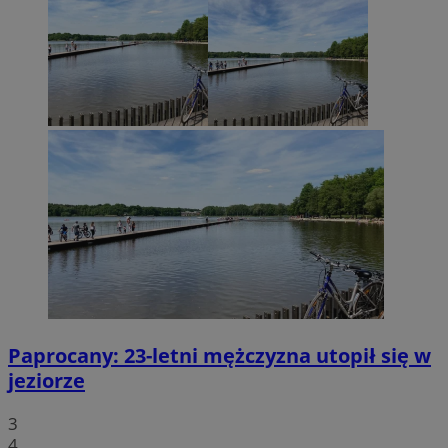
Paprocany: 23-letni mężczyzna utopił się w
jeziorze
3
4