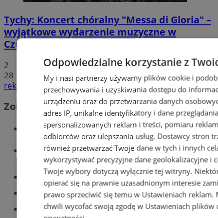
Tychy: Koncert chóralny "Messa di Gloria" –
wyjątkowe wydarzenie muzyczne w
Czułowie
Odpowiedzialne korzystanie z Twoi
2
28
My i nasi partnerzy używamy plików cookie i podob
reklama
przechowywania i uzyskiwania dostępu do informac
urządzeniu oraz do przetwarzania danych osobowych
Zobacz również
adres IP, unikalne identyfikatory i dane przeglądani
spersonalizowanych reklam i treści, pomiaru reklam i
Wiadomości kryminalne w Tychach
odbiorców oraz ulepszania usług.
Dostawcy stron tr
również przetwarzać Twoje dane w tych i innych cel
Wiadomości lokalne
wykorzystywać precyzyjne dane geolokalizacyjne i c
Twoje wybory dotyczą wyłącznie tej witryny. Niekt
Części samochodowe do -70%!
opierać się na prawnie uzasadnionym interesie zami
Tworzenie stron www - Tychy
prawo sprzeciwić się temu w
Ustawieniach reklam
.
chwili wycofać swoją zgodę w
Ustawieniach plików 
Znajdź pracę - codziennie nowe
prywatności