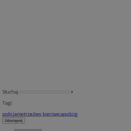
Słuchaj
⏵︎
Tagi:
policja
nietrzeźwy kierowca
pościg
Udostępnij