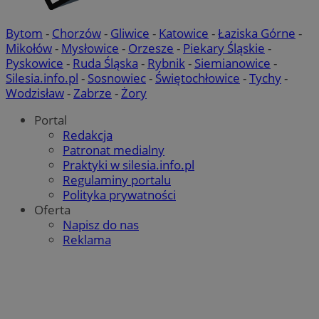
Bytom
-
Chorzów
-
Gliwice
-
Katowice
-
Łaziska Górne
-
Mikołów
-
Mysłowice
-
Orzesze
-
Piekary Śląskie
-
Pyskowice
-
Ruda Śląska
-
Rybnik
-
Siemianowice
-
Silesia.info.pl
-
Sosnowiec
-
Świętochłowice
-
Tychy
-
Wodzisław
-
Zabrze
-
Żory
Portal
Redakcja
Patronat medialny
Praktyki w silesia.info.pl
Regulaminy portalu
Polityka prywatności
Oferta
Napisz do nas
Reklama