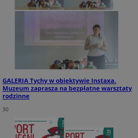
GALERIA
Tychy w obiektywie Instaxa.
Muzeum zaprasza na bezpłatne warsztaty
rodzinne
30