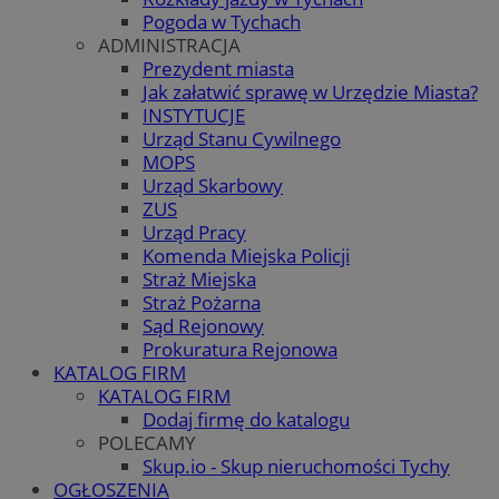
Pogoda w Tychach
ADMINISTRACJA
Prezydent miasta
Jak załatwić sprawę w Urzędzie Miasta?
INSTYTUCJE
Urząd Stanu Cywilnego
MOPS
Urząd Skarbowy
ZUS
Urząd Pracy
Komenda Miejska Policji
Straż Miejska
Straż Pożarna
Sąd Rejonowy
Prokuratura Rejonowa
KATALOG FIRM
KATALOG FIRM
Dodaj firmę do katalogu
POLECAMY
Skup.io - Skup nieruchomości Tychy
OGŁOSZENIA