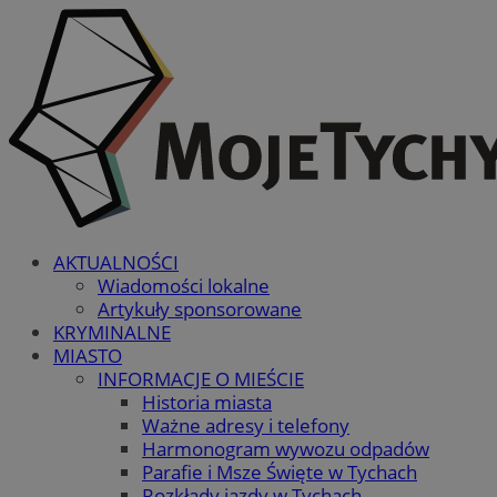
AKTUALNOŚCI
Wiadomości lokalne
Artykuły sponsorowane
KRYMINALNE
MIASTO
INFORMACJE O MIEŚCIE
Historia miasta
Ważne adresy i telefony
Harmonogram wywozu odpadów
Parafie i Msze Święte w Tychach
Rozkłady jazdy w Tychach