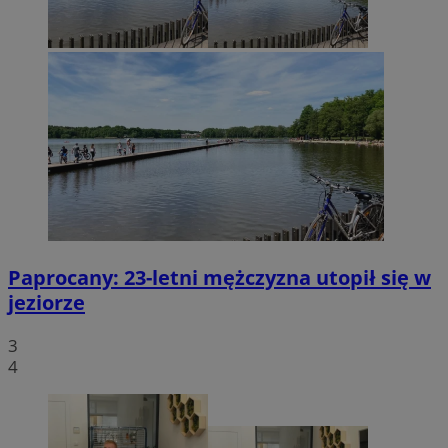
Paprocany: 23-letni mężczyzna utopił się w
jeziorze
3
4