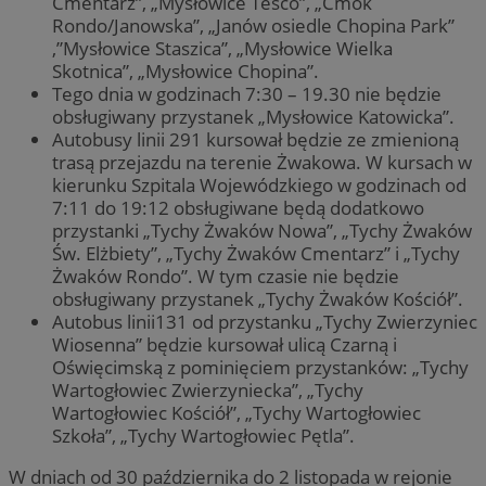
Cmentarz”, „Mysłowice Tesco”, „Ćmok
Rondo/Janowska”, „Janów osiedle Chopina Park”
,”Mysłowice Staszica”, „Mysłowice Wielka
Skotnica”, „Mysłowice Chopina”.
Tego dnia w godzinach 7:30 – 19.30 nie będzie
obsługiwany przystanek „Mysłowice Katowicka”.
Autobusy linii 291 kursował będzie ze zmienioną
trasą przejazdu na terenie Żwakowa. W kursach w
kierunku Szpitala Wojewódzkiego w godzinach od
7:11 do 19:12 obsługiwane będą dodatkowo
przystanki „Tychy Żwaków Nowa”, „Tychy Żwaków
Św. Elżbiety”, „Tychy Żwaków Cmentarz” i „Tychy
Żwaków Rondo”. W tym czasie nie będzie
obsługiwany przystanek „Tychy Żwaków Kościół”.
Autobus linii131 od przystanku „Tychy Zwierzyniec
Wiosenna” będzie kursował ulicą Czarną i
Oświęcimską z pominięciem przystanków: „Tychy
Wartogłowiec Zwierzyniecka”, „Tychy
Wartogłowiec Kościół”, „Tychy Wartogłowiec
Szkoła”, „Tychy Wartogłowiec Pętla”.
W dniach od 30 października do 2 listopada w rejonie