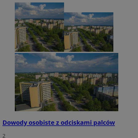
Dowody osobiste z odciskami palców
2