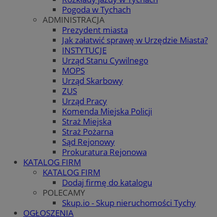
Pogoda w Tychach
ADMINISTRACJA
Prezydent miasta
Jak załatwić sprawę w Urzędzie Miasta?
INSTYTUCJE
Urząd Stanu Cywilnego
MOPS
Urząd Skarbowy
ZUS
Urząd Pracy
Komenda Miejska Policji
Straż Miejska
Straż Pożarna
Sąd Rejonowy
Prokuratura Rejonowa
KATALOG FIRM
KATALOG FIRM
Dodaj firmę do katalogu
POLECAMY
Skup.io - Skup nieruchomości Tychy
OGŁOSZENIA