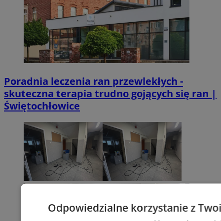
Poradnia leczenia ran przewlekłych -
skuteczna terapia trudno gojących się ran |
Świętochłowice
Odpowiedzialne korzystanie z Two