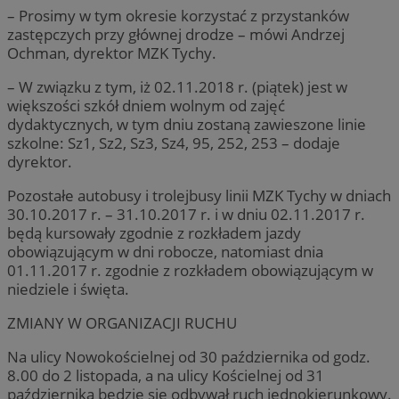
– Prosimy w tym okresie korzystać z przystanków
zastępczych przy głównej drodze – mówi Andrzej
Ochman, dyrektor MZK Tychy.
– W związku z tym, iż 02.11.2018 r. (piątek) jest w
większości szkół dniem wolnym od zajęć
dydaktycznych, w tym dniu zostaną zawieszone linie
szkolne: Sz1, Sz2, Sz3, Sz4, 95, 252, 253 – dodaje
dyrektor.
Pozostałe autobusy i trolejbusy linii MZK Tychy w dniach
30.10.2017 r. – 31.10.2017 r. i w dniu 02.11.2017 r.
będą kursowały zgodnie z rozkładem jazdy
obowiązującym w dni robocze, natomiast dnia
01.11.2017 r. zgodnie z rozkładem obowiązującym w
niedziele i święta.
ZMIANY W ORGANIZACJI RUCHU
Na ulicy Nowokościelnej od 30 października od godz.
8.00 do 2 listopada, a na ulicy Kościelnej od 31
października będzie się odbywał ruch jednokierunkowy.