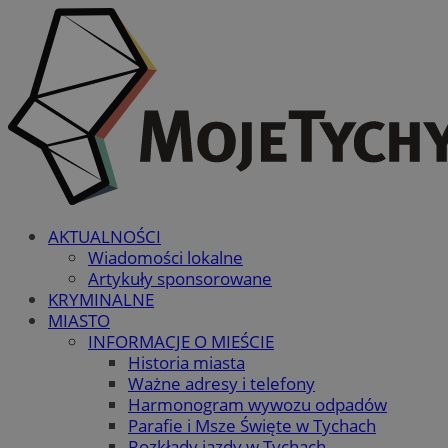
AKTUALNOŚCI
Wiadomości lokalne
Artykuły sponsorowane
KRYMINALNE
MIASTO
INFORMACJE O MIEŚCIE
Historia miasta
Ważne adresy i telefony
Harmonogram wywozu odpadów
Parafie i Msze Święte w Tychach
Rozkłady jazdy w Tychach