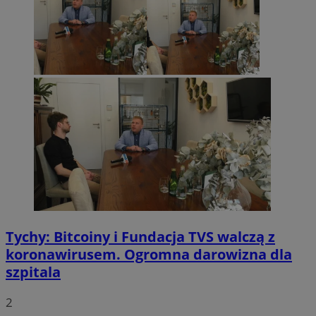
Tychy: Bitcoiny i Fundacja TVS walczą z
koronawirusem. Ogromna darowizna dla
szpitala
2