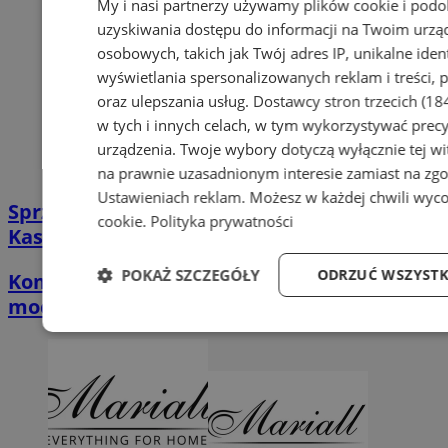
My i nasi partnerzy używamy plików cookie i pod
uzyskiwania dostępu do informacji na Twoim urzą
osobowych, takich jak Twój adres IP, unikalne iden
wyświetlania spersonalizowanych reklam i treści, p
oraz ulepszania usług.
Dostawcy stron trzecich (18
w tych i innych celach, w tym wykorzystywać precy
urządzenia. Twoje wybory dotyczą wyłącznie tej wi
na prawnie uzasadnionym interesie zamiast na zgo
Ustawieniach reklam
. Możesz w każdej chwili wyc
Sprzątanie po zalaniu w Tychach |
cookie
.
Polityka prywatności
Kastelnik
POKAŻ SZCZEGÓŁY
ODRZUĆ WSZYSTK
Kompleksowa naprawa aut - przywracamy
moc twoim czterem kółkom
Niezbędne
Wydajność
Targetowani