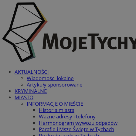
AKTUALNOŚCI
Wiadomości lokalne
Artykuły sponsorowane
KRYMINALNE
MIASTO
INFORMACJE O MIEŚCIE
Historia miasta
Ważne adresy i telefony
Harmonogram wywozu odpadów
Parafie i Msze Święte w Tychach
Rozkłady jazdy w Tychach