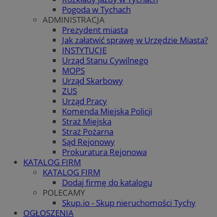
Pogoda w Tychach
ADMINISTRACJA
Prezydent miasta
Jak załatwić sprawę w Urzędzie Miasta?
INSTYTUCJE
Urząd Stanu Cywilnego
MOPS
Urząd Skarbowy
ZUS
Urząd Pracy
Komenda Miejska Policji
Straż Miejska
Straż Pożarna
Sąd Rejonowy
Prokuratura Rejonowa
KATALOG FIRM
KATALOG FIRM
Dodaj firmę do katalogu
POLECAMY
Skup.io - Skup nieruchomości Tychy
OGŁOSZENIA