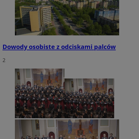
VISITOR_PRIVACY_METADATA
5 miesięcy 4
YouTube
tygodnie
.youtube.com
Dowody osobiste z odciskami palców
2
CookieScriptConsent
4 tygodnie 2 dn
CookieScript
mojetychy.pl