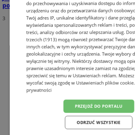
do przechowywania i uzyskiwania dostępu do infor
polskich drogach? Te wyniki Was zaskoczą!
urządzeniu oraz do przetwarzania danych osobowych
Twój adres IP, unikalne identyfikatory i dane przeglą
3
wyświetlania spersonalizowanych reklam i treści, p
treści, analizy odbiorców oraz ulepszania usług.
Dos
trzecich (1913)
mogą również przetwarzać Twoje dan
innych celach, w tym wykorzystywać precyzyjne da
geolokalizacyjne i cechy urządzenia. Twoje wybory 
wyłącznie tej witryny. Niektórzy dostawcy mogą opie
prawnie uzasadnionym interesie zamiast na zgodzi
sprzeciwić się temu w
Ustawieniach reklam
. Możesz
wycofać swoją zgodę w
Ustawieniach plików cookie
prywatności
PRZEJDŹ DO PORTALU
ODRZUĆ WSZYSTKIE