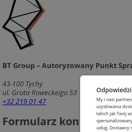
BT Group – Autoryzowany Punkt Spr
43-100
Tychy
Odpowiedzia
ul. Grota Roweckeigo 53
+32 219 01 47
My i nasi partne
uzyskiwania dost
takich jak Twój a
Formularz kontaktowy
spersonalizowanyc
usług.
Dostawcy s