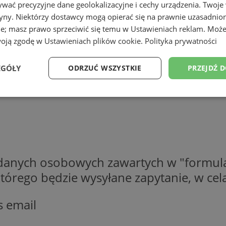
wać precyzyjne dane geolokalizacyjne i cechy urządzenia. Twoje
tryny. Niektórzy dostawcy mogą opierać się na prawnie uzasadnio
ie; masz prawo sprzeciwić się temu w
Ustawieniach reklam
. Może
woją zgodę w
Ustawieniach plików cookie
.
Polityka prywatności
EGÓŁY
ODRZUĆ WSZYSTKIE
PRZEJDŹ 
Wydajność
Targetowanie
Funkcjonalność
Ni
 danych osobowych zawartych w "formula
ezbędne
Wydajność
Targetowanie
Funkcjonalność
Niesklasyfikow
o którego będzie wysyłane zapytanie, w c
ie umożliwiają korzystanie z podstawowych funkcji strony internetowej, takich jak log
Bez niezbędnych plików cookie nie można prawidłowo korzystać ze strony internetowe
s email
Provider
/
Okres
Opis
Domena
przechowywania