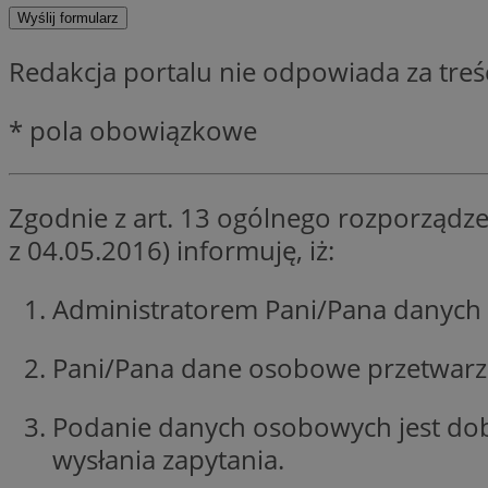
SessID
QeSessID
Redakcja portalu nie odpowiada za tre
MvSessID
CookieScriptConse
* pola obowiązkowe
VISITOR_PRIVACY_
Zgodnie z art. 13 ogólnego rozporządze
z 04.05.2016) informuję, iż:
Administratorem Pani/Pana danych 
Nazwa
Pani/Pana dane osobowe przetwarzan
Nazwa
ustat_jn29ek10jrjhX
Nazwa
ustat_age3nve3hm
OAID
IDE
Podanie danych osobowych jest do
openstat_8svbs0xb
wysłania zapytania.
openstat_gid