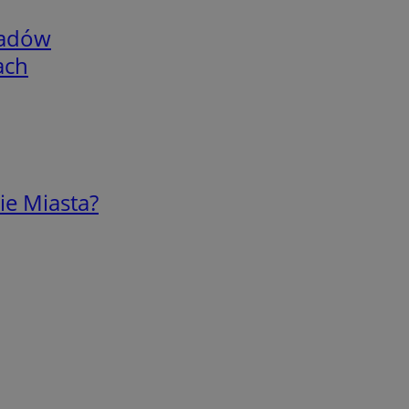
adów
ach
ie Miasta?