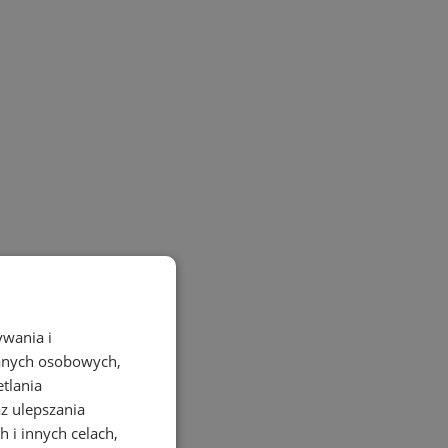
ywania i
danych osobowych,
etlania
az ulepszania
 i innych celach,