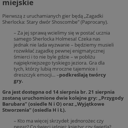
miejskie
Pierwszą z uruchamianych gier będą „Zagadki
Sherlocka: Stary dwór Shoscombe” (Paprocany).
– Za jej sprawą wcielimy się w postać ucznia
samego Sherlocka Holmesa! Czeka nas
jednak nie lada wyzwanie – będziemy musieli
rozwikłać zagadkę pewnej enigmatycznej
śmierci i to nie byle gdzie – w pobliżu
najpiękniejszego tyskiego jeziora. Gra dla
tych, którzy lubią mroczne tajemnice i
dreszczyk emocji… –
podkreślają twórcy
gry.
Gra jest dostępna od 14 sierpnia br. 21 sierpnia
zostaną uruchomione dwie kolejne gry: „Przygody
Barubara” (osiedle N i O) oraz „Wyjątkowe
Stworzenia” (osiedla H i Ł).
– Kto ma więcej skrzydeł: jednorożec czy
pegaz? Co świeci jaśniej: księżyc czy świetla?