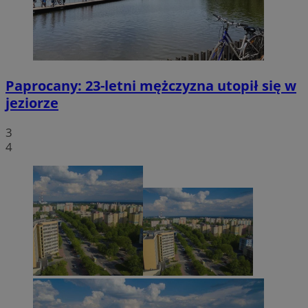
Paprocany: 23-letni mężczyzna utopił się w
jeziorze
3
4