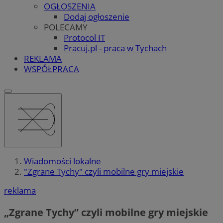
OGŁOSZENIA
Dodaj ogłoszenie
POLECAMY
Protocol IT
Pracuj.pl - praca w Tychach
REKLAMA
WSPÓŁPRACA
Wiadomości lokalne
"Zgrane Tychy" czyli mobilne gry miejskie
reklama
„Zgrane Tychy” czyli mobilne gry miejskie