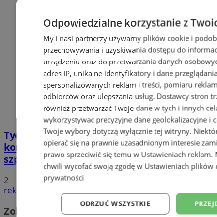
Odpowiedzialne korzystanie z Twoi
My i nasi partnerzy używamy plików cookie i podob
przechowywania i uzyskiwania dostępu do informac
urządzeniu oraz do przetwarzania danych osobowych
adres IP, unikalne identyfikatory i dane przeglądani
spersonalizowanych reklam i treści, pomiaru reklam i
odbiorców oraz ulepszania usług.
Dostawcy stron tr
również przetwarzać Twoje dane w tych i innych cel
wykorzystywać precyzyjne dane geolokalizacyjne i c
Twoje wybory dotyczą wyłącznie tej witryny. Niekt
Tychy: Bitcoiny i Fundacja TVS walczą z
opierać się na prawnie uzasadnionym interesie zami
koronawirusem. Ogromna darowizna dla
prawo sprzeciwić się temu w
Ustawieniach reklam
.
szpitala
chwili wycofać swoją zgodę w
Ustawieniach plików 
prywatności
2
reklama
ODRZUĆ WSZYSTKIE
PRZEJ
Zobacz również