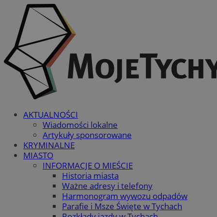
AKTUALNOŚCI
Wiadomości lokalne
Artykuły sponsorowane
KRYMINALNE
MIASTO
INFORMACJE O MIEŚCIE
Historia miasta
Ważne adresy i telefony
Harmonogram wywozu odpadów
Parafie i Msze Święte w Tychach
Rozkłady jazdy w Tychach