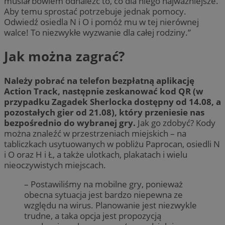
musiał bowiem odnaleźć to, co dla niego najważniejsze.
Aby temu sprostać potrzebuje jednak pomocy.
Odwiedź osiedla N i O i pomóż mu w tej nierównej
walce! To niezwykłe wyzwanie dla całej rodziny.”
Jak można zagrać?
Należy pobrać na telefon bezpłatną aplikację
Action Track, następnie zeskanować kod QR (w
przypadku Zagadek Sherlocka dostępny od 14.08, a
pozostałych gier od 21.08), który przeniesie nas
bezpośrednio do wybranej gry.
Jak go zdobyć? Kody
można znaleźć w przestrzeniach miejskich – na
tabliczkach usytuowanych w pobliżu Paprocan, osiedli N
i O oraz H i Ł, a także ulotkach, plakatach i wielu
nieoczywistych miejscach.
– Postawiliśmy na mobilne gry, ponieważ
obecna sytuacja jest bardzo niepewna ze
względu na wirus. Planowanie jest niezwykle
trudne, a taka opcja jest propozycją