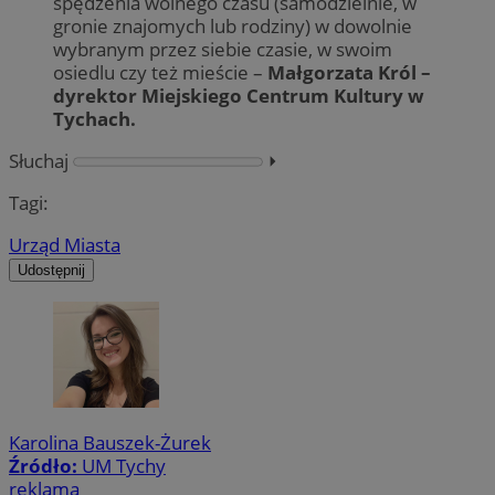
spędzenia wolnego czasu (samodzielnie, w
gronie znajomych lub rodziny) w dowolnie
wybranym przez siebie czasie, w swoim
osiedlu czy też mieście –
Małgorzata Król –
dyrektor Miejskiego Centrum Kultury w
Tychach.
Słuchaj
⏵︎
Tagi:
Urząd Miasta
Udostępnij
Karolina Bauszek-Żurek
Źródło:
UM Tychy
reklama