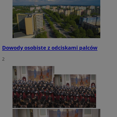
Dowody osobiste z odciskami palców
2