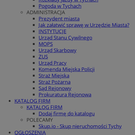
Pogoda w Tychach
ADMINISTRACJA
Prezydent miasta
Jak załatwić sprawę w Urzędzie Miasta?
INSTYTUCJE
Urząd Stanu Cywilnego
MOPS
Urząd Skarbowy
ZUS
Urząd Pracy
Komenda Miejska Policji
Straż Miejska
Straż Pożarna
Sąd Rejonowy
Prokuratura Rejonowa
KATALOG FIRM
KATALOG FIRM
Dodaj firmę do katalogu
POLECAMY
Skup.io - Skup nieruchomości Tychy
OGŁOSZENIA