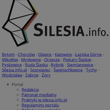
Bytom
-
Chorzów
-
Gliwice
-
Katowice
-
Łaziska Górne
-
Mikołów
-
Mysłowice
-
Orzesze
-
Piekary Śląskie
-
Pyskowice
-
Ruda Śląska
-
Rybnik
-
Siemianowice
-
Silesia.info.pl
-
Sosnowiec
-
Świętochłowice
-
Tychy
-
Wodzisław
-
Zabrze
-
Żory
Portal
Redakcja
Patronat medialny
Praktyki w silesia.info.pl
Regulaminy portalu