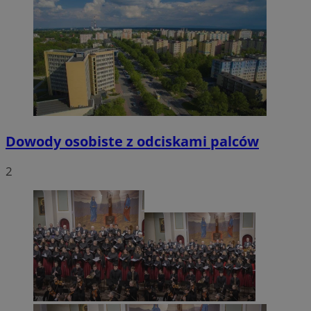
Dowody osobiste z odciskami palców
2