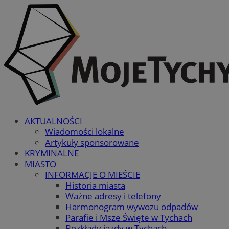
AKTUALNOŚCI
Wiadomości lokalne
Artykuły sponsorowane
KRYMINALNE
MIASTO
INFORMACJE O MIEŚCIE
Historia miasta
Ważne adresy i telefony
Harmonogram wywozu odpadów
Parafie i Msze Święte w Tychach
Rozkłady jazdy w Tychach