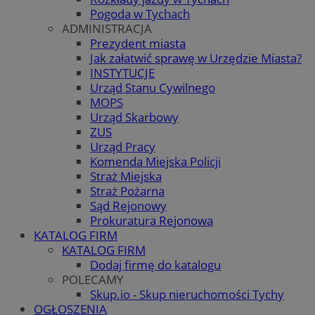
Pogoda w Tychach
ADMINISTRACJA
Prezydent miasta
Jak załatwić sprawę w Urzędzie Miasta?
INSTYTUCJE
Urząd Stanu Cywilnego
MOPS
Urząd Skarbowy
ZUS
Urząd Pracy
Komenda Miejska Policji
Straż Miejska
Straż Pożarna
Sąd Rejonowy
Prokuratura Rejonowa
KATALOG FIRM
KATALOG FIRM
Dodaj firmę do katalogu
POLECAMY
Skup.io - Skup nieruchomości Tychy
OGŁOSZENIA