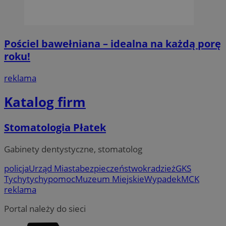
Pościel bawełniana – idealna na każdą porę
roku!
reklama
Katalog firm
Stomatologia Płatek
Gabinety dentystyczne, stomatolog
policja
Urząd Miasta
bezpieczeństwo
kradzież
GKS
Tychy
tychy
pomoc
Muzeum Miejskie
Wypadek
MCK
reklama
Portal należy do sieci