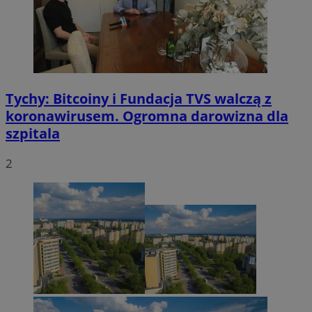
Tychy: Bitcoiny i Fundacja TVS walczą z
koronawirusem. Ogromna darowizna dla
szpitala
2