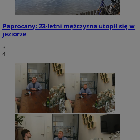
Paprocany: 23-letni mężczyzna utopił się w
jeziorze
3
4