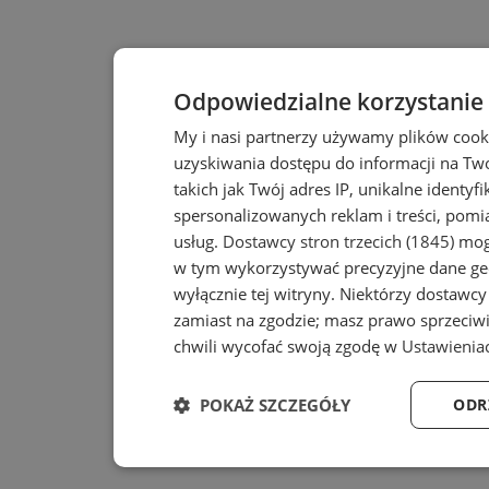
Odpowiedzialne korzystanie
My i nasi partnerzy używamy plików cook
uzyskiwania dostępu do informacji na T
takich jak Twój adres IP, unikalne identyf
spersonalizowanych reklam i treści, pomia
usług.
Dostawcy stron trzecich (1845)
mogą
w tym wykorzystywać precyzyjne dane geo
wyłącznie tej witryny. Niektórzy dostawc
zamiast na zgodzie; masz prawo sprzeciw
chwili wycofać swoją zgodę w
Ustawienia
POKAŻ SZCZEGÓŁY
ODR
Niezbędne
Wydajność