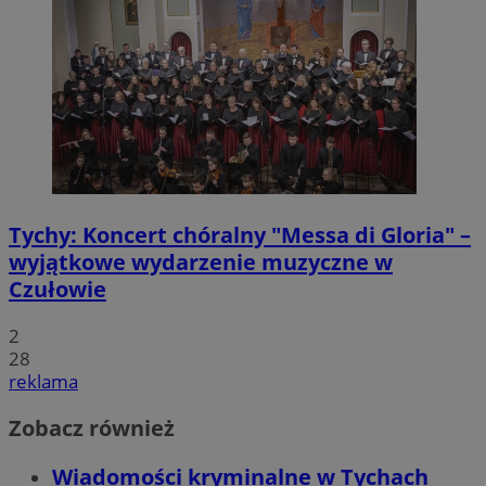
Tychy: Koncert chóralny "Messa di Gloria" –
wyjątkowe wydarzenie muzyczne w
Czułowie
2
28
reklama
Zobacz również
Wiadomości kryminalne w Tychach