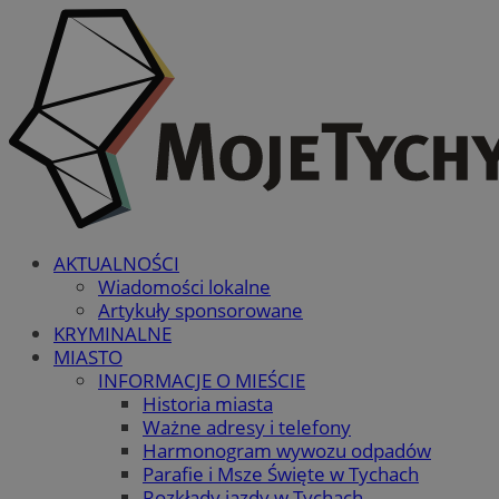
AKTUALNOŚCI
Wiadomości lokalne
Artykuły sponsorowane
KRYMINALNE
MIASTO
INFORMACJE O MIEŚCIE
Historia miasta
Ważne adresy i telefony
Harmonogram wywozu odpadów
Parafie i Msze Święte w Tychach
Rozkłady jazdy w Tychach