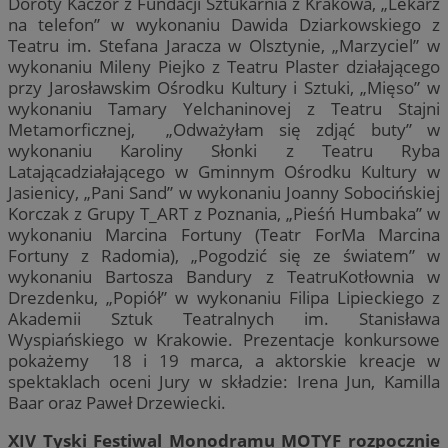
Doroty Kaczor z Fundacji Sztukarnia z Krakowa, „Lekarz
na telefon” w wykonaniu Dawida Dziarkowskiego z
Teatru im. Stefana Jaracza w Olsztynie, „Marzyciel” w
wykonaniu Mileny Piejko z Teatru Plaster działającego
przy Jarosławskim Ośrodku Kultury i Sztuki, „Mięso” w
wykonaniu Tamary Yelchaninovej z Teatru Stajni
Metamorficznej, „Odważyłam się zdjąć buty” w
wykonaniu Karoliny Słonki z Teatru Ryba
Latającadziałającego w Gminnym Ośrodku Kultury w
Jasienicy, „Pani Sand” w wykonaniu Joanny Sobocińskiej
Korczak z Grupy T_ART z Poznania, „Pieśń Humbaka” w
wykonaniu Marcina Fortuny (Teatr ForMa Marcina
Fortuny z Radomia), „Pogodzić się ze światem” w
wykonaniu Bartosza Bandury z TeatruKotłownia w
Drezdenku, „Popiół” w wykonaniu Filipa Lipieckiego z
Akademii Sztuk Teatralnych im. Stanisława
Wyspiańskiego w Krakowie. Prezentacje konkursowe
pokażemy 18 i 19 marca, a aktorskie kreacje w
spektaklach oceni Jury w składzie: Irena Jun, Kamilla
Baar oraz Paweł Drzewiecki.
XIV Tyski Festiwal Monodramu MOTYF rozpocznie