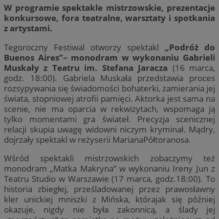
W programie spektakle mistrzowskie, prezentacje
konkursowe, fora teatralne, warsztaty i spotkania
z artystami.
Tegoroczny Festiwal otworzy spektakl
„Podróż do
Buenos Aires”– monodram w wykonaniu Gabrieli
Muskały z Teatru im. Stefana Jaracza
(16 marca,
godz. 18:00). Gabriela Muskała przedstawia proces
rozsypywania się świadomości bohaterki, zamierania jej
świata, stopniowej atrofii pamięci. Aktorka jest sama na
scenie, nie ma oparcia w rekwizytach, wspomaga ją
tylko momentami gra świateł. Precyzja scenicznej
relacji skupia uwagę widowni niczym kryminał. Mądry,
dojrzały spektakl w reżyserii MarianaPółtoranosa.
Wśród spektakli mistrzowskich zobaczymy też
monodram „Matka Makryna” w wykonaniu Ireny Jun z
Teatru Studio w Warszawie (17 marca, godz.18:00). To
historia zbiegłej, prześladowanej przez prawosławny
kler unickiej mniszki z Mińska, którajak się później
okazuje, nigdy nie była zakonnicą, a ślady jej