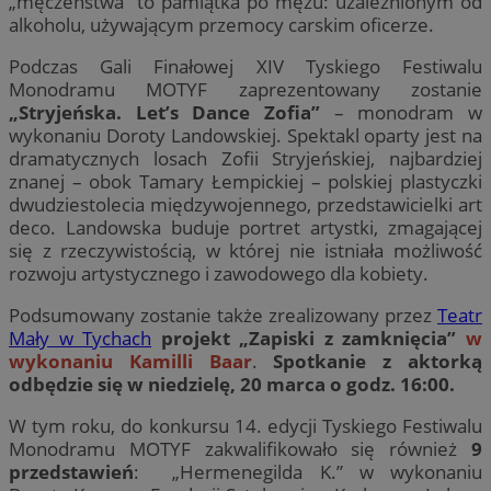
„męczeństwa” to pamiątka po mężu: uzależnionym od
alkoholu, używającym przemocy carskim oficerze.
Podczas Gali Finałowej XIV Tyskiego Festiwalu
Monodramu MOTYF zaprezentowany zostanie
„Stryjeńska. Let’s Dance Zofia”
– monodram w
wykonaniu Doroty Landowskiej. Spektakl oparty jest na
dramatycznych losach Zofii Stryjeńskiej, najbardziej
znanej – obok Tamary Łempickiej – polskiej plastyczki
dwudziestolecia międzywojennego, przedstawicielki art
deco. Landowska buduje portret artystki, zmagającej
się z rzeczywistością, w której nie istniała możliwość
rozwoju artystycznego i zawodowego dla kobiety.
Podsumowany zostanie także zrealizowany przez
Teatr
Mały w Tychach
projekt „Zapiski z zamknięcia”
w
wykonaniu Kamilli Baar
.
Spotkanie z aktorką
odbędzie się w niedzielę, 20 marca o godz. 16:00.
W tym roku, do konkursu 14. edycji Tyskiego Festiwalu
Monodramu MOTYF zakwalifikowało się również
9
przedstawień
: „Hermenegilda K.” w wykonaniu