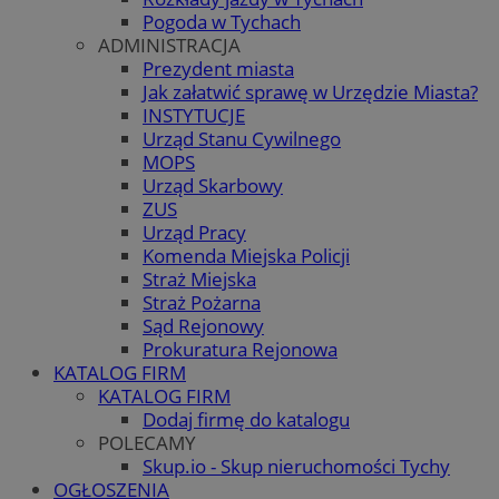
Pogoda w Tychach
ADMINISTRACJA
Prezydent miasta
Jak załatwić sprawę w Urzędzie Miasta?
INSTYTUCJE
Urząd Stanu Cywilnego
MOPS
Urząd Skarbowy
ZUS
Urząd Pracy
Komenda Miejska Policji
Straż Miejska
Straż Pożarna
Sąd Rejonowy
Prokuratura Rejonowa
KATALOG FIRM
KATALOG FIRM
Dodaj firmę do katalogu
POLECAMY
Skup.io - Skup nieruchomości Tychy
OGŁOSZENIA