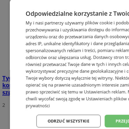
Odpowiedzialne korzystanie z Twoi
My i nasi partnerzy używamy plików cookie i podob
przechowywania i uzyskiwania dostępu do informac
urządzeniu oraz do przetwarzania danych osobowych
adres IP, unikalne identyfikatory i dane przeglądani
spersonalizowanych reklam i treści, pomiaru reklam i
odbiorców oraz ulepszania usług.
Dostawcy stron tr
również przetwarzać Twoje dane w tych i innych cel
wykorzystywać precyzyjne dane geolokalizacyjne i c
Tychy: Bitcoiny i Fundacja TVS walczą z
Twoje wybory dotyczą wyłącznie tej witryny. Niekt
koronawirusem. Ogromna darowizna dla
opierać się na prawnie uzasadnionym interesie zami
szpitala
prawo sprzeciwić się temu w
Ustawieniach reklam
.
chwili wycofać swoją zgodę w
Ustawieniach plików 
2
prywatności
ODRZUĆ WSZYSTKIE
PRZEJ