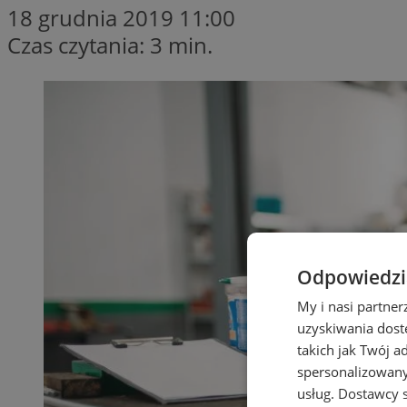
18 grudnia 2019 11:00
Czas czytania: 3 min.
Odpowiedzia
My i nasi partne
uzyskiwania dost
takich jak Twój a
spersonalizowanyc
usług.
Dostawcy s