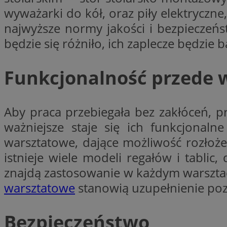
wyważarki do kół, oraz piły elektryczne,
Nazwa
openstat_gid
Nazwa
najwyższe normy jakości i bezpieczeńs
ustat_age3nve3hm
_clsk
VISITOR_INFO1_LIV
będzie się różniło, ich zaplecze będzie
ustat_jn29ek10jrjhX
__Secure-YNID
ustat_gid
Funkcjonalność przede 
openstat_8svbs0xb
MR
Aby praca przebiegała bez zakłóceń, pr
YSC
OAID
ważniejsze staje się ich funkcjonal
MUID
warsztatowe, dające możliwość rozłoże
istnieje wiele modeli regałów i tabl
FCCDCF
znajdą zastosowanie w każdym warsztaci
MUID
warsztatowe
stanowią uzupełnienie po
__gpi
Bezpieczeństwo
SRM_B
_clsk