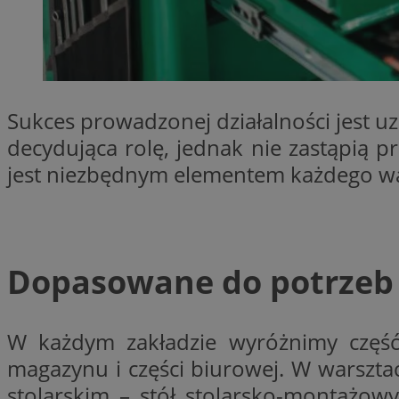
SessID
QeSessID
MvSessID
__cf_bm
Sukces prowadzonej działalności jest u
decydująca rolę, jednak nie zastąpią 
VISITOR_PRIVACY_
jest niezbędnym elementem każdego wa
CookieScriptConse
Dopasowane do potrzeb
__cf_bm
W każdym zakładzie wyróżnimy część 
magazynu i części biurowej. W warsz
stolarskim – stół stolarsko-montażow
Nazwa