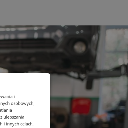
ywania i
danych osobowych,
etlania
az ulepszania
 i innych celach,