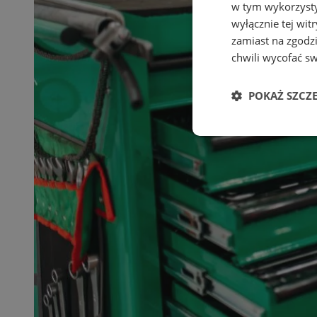
w tym wykorzysty
wyłącznie tej wi
zamiast na zgodz
chwili wycofać s
POKAŻ SZCZ
Niezbędne
Ni
Niezbędne pliki cook
zarządzanie kontem. 
Nazwa