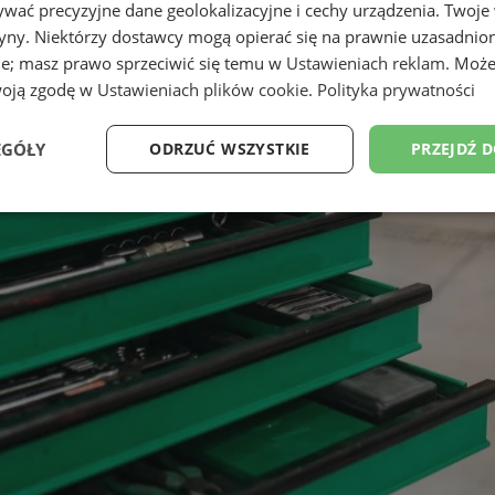
wać precyzyjne dane geolokalizacyjne i cechy urządzenia. Twoje
tryny. Niektórzy dostawcy mogą opierać się na prawnie uzasadnio
ie; masz prawo sprzeciwić się temu w
Ustawieniach reklam
. Może
woją zgodę w
Ustawieniach plików cookie
.
Polityka prywatności
EGÓŁY
ODRZUĆ WSZYSTKIE
PRZEJDŹ 
Wydajność
Targetowanie
Funkcjonalność
Ni
ezbędne
Wydajność
Targetowanie
Funkcjonalność
Niesklasyfikow
ie umożliwiają korzystanie z podstawowych funkcji strony internetowej, takich jak log
Bez niezbędnych plików cookie nie można prawidłowo korzystać ze strony internetowe
Provider
/
Okres
Opis
Domena
przechowywania