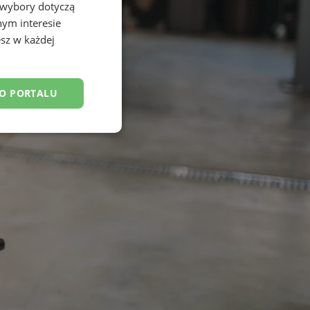
 wybory dotyczą
nym interesie
sz w każdej
DO PORTALU
esklasyfikowane
ane
owanie użytkownika i
j.