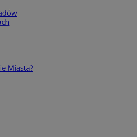
adów
ach
ie Miasta?