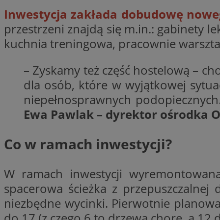
Inwestycja zakłada dobudowę nowe
Nazwa
openstat_gid
Nazwa
przestrzeni znajdą się m.in.: gabinety lek
ustat_age3nve3hm
_clsk
VISITOR_INFO1_LIV
kuchnia treningowa, pracownie warszta
ustat_jn29ek10jrjhX
__Secure-YNID
ustat_gid
– Zyskamy też część hostelową – ch
openstat_8svbs0xb
MR
dla osób, które w wyjątkowej sytua
niepełnosprawnych podopiecznych. 
YSC
Ewa Pawlak – dyrektor ośrodka 
OAID
MUID
Co w ramach inwestycji?
FCCDCF
W ramach inwestycji wyremontowana 
MUID
__gpi
spacerowa ścieżka z przepuszczalnej 
niezbędne wycinki. Pierwotnie planowa
SRM_B
do 17 (z czego 6 to drzewa chore, a 1
_clsk