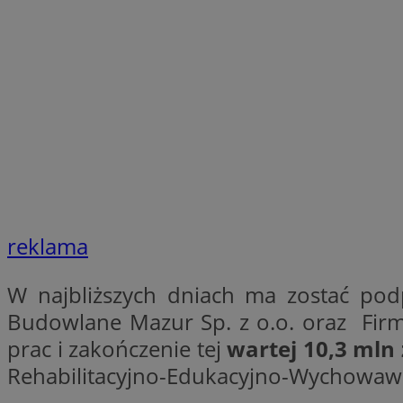
SessID
QeSessID
MvSessID
__cf_bm
VISITOR_PRIVACY_
reklama
CookieScriptConse
W najbliższych dniach ma zostać pod
__cf_bm
Budowlane Mazur Sp. z o.o. oraz Fir
prac i zakończenie tej
wartej 10,3 mln 
Rehabilitacyjno-Edukacyjno-Wychowawc
Nazwa