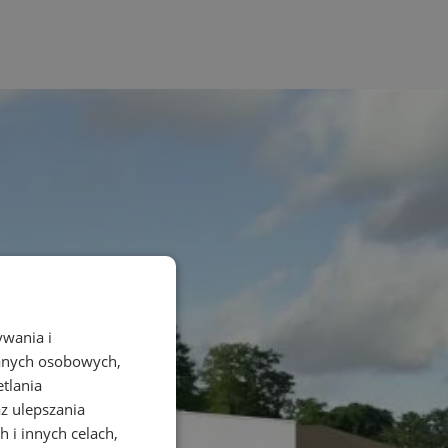
ywania i
danych osobowych,
etlania
az ulepszania
 i innych celach,