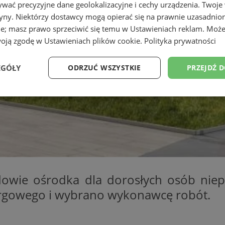
wać precyzyjne dane geolokalizacyjne i cechy urządzenia. Twoje
tryny. Niektórzy dostawcy mogą opierać się na prawnie uzasadnio
ie; masz prawo sprzeciwić się temu w
Ustawieniach reklam
. Może
woją zgodę w
Ustawieniach plików cookie
.
Polityka prywatności
EGÓŁY
ODRZUĆ WSZYSTKIE
PRZEJDŹ 
Wydajność
Targetowanie
Funkcjonalność
Ni
ezbędne
Wydajność
Targetowanie
Funkcjonalność
Niesklasyfikow
udowie ośrodka dla dorosłych osób ni
ie umożliwiają korzystanie z podstawowych funkcji strony internetowej, takich jak log
argowego i wybrano wykonawcę robót.
Bez niezbędnych plików cookie nie można prawidłowo korzystać ze strony internetowe
Provider
/
Okres
Opis
Domena
przechowywania