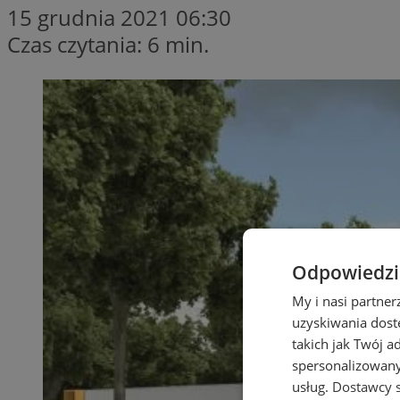
15 grudnia 2021 06:30
Czas czytania: 6 min.
Odpowiedzia
My i nasi partne
uzyskiwania dost
takich jak Twój a
spersonalizowanyc
usług.
Dostawcy s