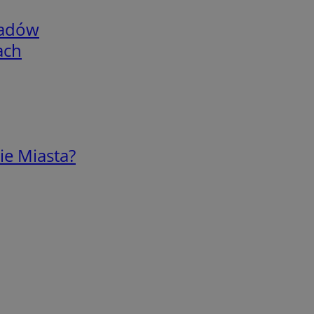
adów
ach
ie Miasta?