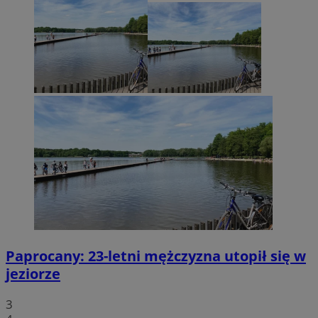
Paprocany: 23-letni mężczyzna utopił się w
jeziorze
3