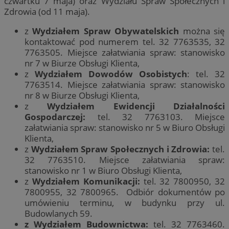
czwartku 7 maja) oraz Wydziału Spraw Społecznych i
Zdrowia (od 11 maja).
z
Wydziałem Spraw Obywatelskich
można się
kontaktować pod numerem tel. 32 7763535, 32
7763505. Miejsce załatwiania spraw: stanowisko
nr 7 w Biurze Obsługi Klienta,
z
Wydziałem Dowodów Osobistych
: tel. 32
7763514. Miejsce załatwiania spraw: stanowisko
nr 8 w Biurze Obsługi Klienta,
z
Wydziałem Ewidencji Działalności
Gospodarczej:
tel. 32 7763103. Miejsce
załatwiania spraw: stanowisko nr 5 w Biuro Obsługi
Klienta,
z
Wydziałem Spraw Społecznych i Zdrowia:
tel.
32 7763510. Miejsce załatwiania spraw:
stanowisko nr 1 w Biuro Obsługi Klienta,
z
Wydziałem Komunikacji:
tel. 32 7800950, 32
7800955, 32 7800965. Odbiór dokumentów po
umówieniu terminu, w budynku przy ul.
Budowlanych 59.
z Wydziałem Budownictwa:
tel. 32 7763460.