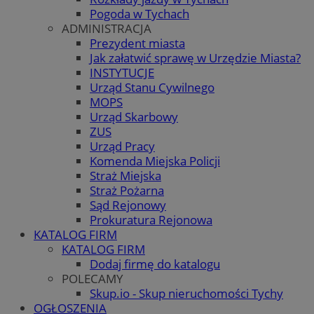
Pogoda w Tychach
ADMINISTRACJA
Prezydent miasta
Jak załatwić sprawę w Urzędzie Miasta?
INSTYTUCJE
Urząd Stanu Cywilnego
MOPS
Urząd Skarbowy
ZUS
Urząd Pracy
Komenda Miejska Policji
Straż Miejska
Straż Pożarna
Sąd Rejonowy
Prokuratura Rejonowa
KATALOG FIRM
KATALOG FIRM
Dodaj firmę do katalogu
POLECAMY
Skup.io - Skup nieruchomości Tychy
OGŁOSZENIA