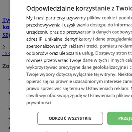
Odpowiedzialne korzystanie z Twoi
My i nasi partnerzy używamy plików cookie i podob
Tychy: Bitcoiny i Fundacja TVS walczą z
przechowywania i uzyskiwania dostępu do informac
koronawirusem. Ogromna darowizna dla
urządzeniu oraz do przetwarzania danych osobowych
szpitala
adres IP, unikalne identyfikatory i dane przeglądani
spersonalizowanych reklam i treści, pomiaru reklam i
2
reklama
odbiorców oraz ulepszania usług.
Dostawcy stron tr
również przetwarzać Twoje dane w tych i innych cel
Zobacz również
wykorzystywać precyzyjne dane geolokalizacyjne i c
Twoje wybory dotyczą wyłącznie tej witryny. Niekt
Wiadomości kryminalne w Tychach
opierać się na prawnie uzasadnionym interesie zami
prawo sprzeciwić się temu w
Ustawieniach reklam
.
Wiadomości lokalne
chwili wycofać swoją zgodę w
Ustawieniach plików 
prywatności
Części samochodowe do -70%!
Tworzenie stron www - Tychy
ODRZUĆ WSZYSTKIE
PRZEJ
Znajdź pracę - codziennie nowe