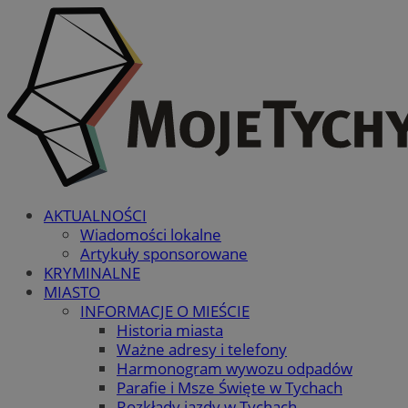
AKTUALNOŚCI
Wiadomości lokalne
Artykuły sponsorowane
KRYMINALNE
MIASTO
INFORMACJE O MIEŚCIE
Historia miasta
Ważne adresy i telefony
Harmonogram wywozu odpadów
Parafie i Msze Święte w Tychach
Rozkłady jazdy w Tychach