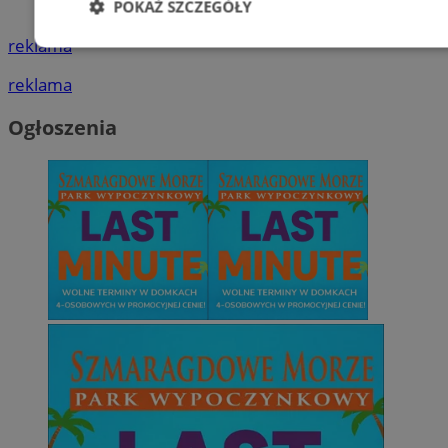
POKAŻ SZCZEGÓŁY
ogłoszenia
reklama
Niezbędne
Wydajność
Targetowani
reklama
Ogłoszenia
Niesklasyfikowane
Niezbędne
Wydajność
Targetowanie
Funkcjonalno
Niezbędne pliki cookie umożliwiają korzystanie z podstawowych fun
takich jak logowanie użytkownika i zarządzanie kontem. Bez niezb
można prawidłowo korzystać ze strony internetowej.
Provider
/
Okres
Nazwa
Domena
przechowywani
SessID
mojetychy.pl
1 rok