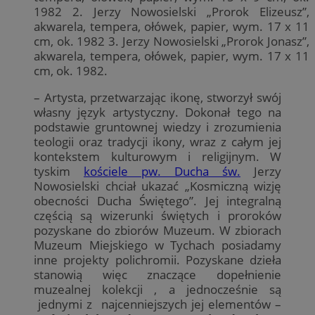
1982 2. Jerzy Nowosielski „Prorok Elizeusz”,
akwarela, tempera, ołówek, papier, wym. 17 x 11
cm, ok. 1982 3. Jerzy Nowosielski „Prorok Jonasz”,
akwarela, tempera, ołówek, papier, wym. 17 x 11
cm, ok. 1982.
– Artysta, przetwarzając ikonę, stworzył swój
własny język artystyczny. Dokonał tego na
podstawie gruntownej wiedzy i zrozumienia
teologii oraz tradycji ikony, wraz z całym jej
kontekstem kulturowym i religijnym. W
tyskim
kościele pw. Ducha św.
Jerzy
Nowosielski chciał ukazać „Kosmiczną wizję
obecności Ducha Świętego”. Jej integralną
częścią są wizerunki świętych i proroków
pozyskane do zbiorów Muzeum. W zbiorach
Muzeum Miejskiego w Tychach posiadamy
inne projekty polichromii. Pozyskane dzieła
stanowią więc znaczące dopełnienie
muzealnej kolekcji , a jednocześnie są
jednymi z najcenniejszych jej elementów –