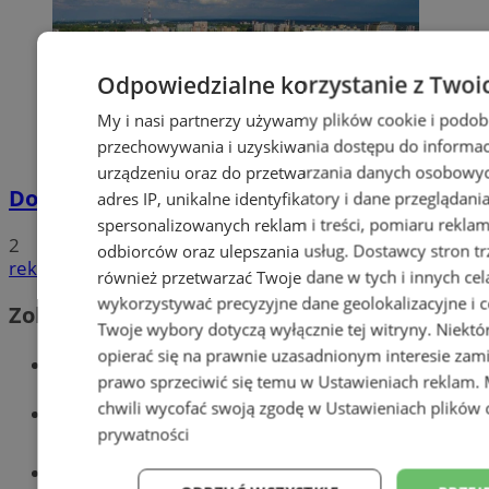
Odpowiedzialne korzystanie z Twoi
My i nasi partnerzy używamy plików cookie i podob
przechowywania i uzyskiwania dostępu do informac
urządzeniu oraz do przetwarzania danych osobowych
Dowody osobiste z odciskami palców
adres IP, unikalne identyfikatory i dane przeglądani
spersonalizowanych reklam i treści, pomiaru reklam i
2
odbiorców oraz ulepszania usług.
Dostawcy stron tr
reklama
również przetwarzać Twoje dane w tych i innych cel
wykorzystywać precyzyjne dane geolokalizacyjne i c
Zobacz również
Twoje wybory dotyczą wyłącznie tej witryny. Niekt
opierać się na prawnie uzasadnionym interesie zami
Wiadomości kryminalne w Tychach
prawo sprzeciwić się temu w
Ustawieniach reklam
.
chwili wycofać swoją zgodę w
Ustawieniach plików 
Wiadomości lokalne
prywatności
Części samochodowe do -70%!