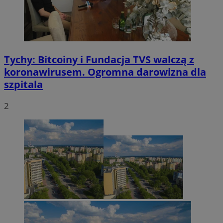
Tychy: Bitcoiny i Fundacja TVS walczą z
koronawirusem. Ogromna darowizna dla
szpitala
2