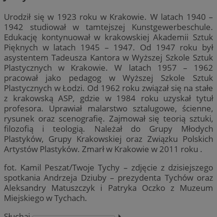
Urodził się w 1923 roku w Krakowie. W latach 1940 –
1942 studiował w tamtejszej Kunstgewerbeschule.
Edukację kontynuował w krakowskiej Akademii Sztuk
Pięknych w latach 1945 – 1947. Od 1947 roku był
asystentem Tadeusza Kantora w Wyższej Szkole Sztuk
Plastycznych w Krakowie. W latach 1957 – 1962
pracował jako pedagog w Wyższej Szkole Sztuk
Plastycznych w Łodzi. Od 1962 roku związał się na stałe
z krakowską ASP, gdzie w 1984 roku uzyskał tytuł
profesora. Uprawiał malarstwo sztalugowe, ścienne,
rysunek oraz scenografię. Zajmował się teorią sztuki,
filozofią i teologią. Należał do Grupy Młodych
Plastyków, Grupy Krakowskiej oraz Związku Polskich
Artystów Plastyków. Zmarł w Krakowie w 2011 roku .
fot. Kamil Peszat/Twoje Tychy – zdjęcie z dzisiejszego
spotkania Andrzeja Dziuby – prezydenta Tychów oraz
Aleksandry Matuszczyk i Patryka Oczko z Muzeum
Miejskiego w Tychach.
Słuchaj
⏵︎