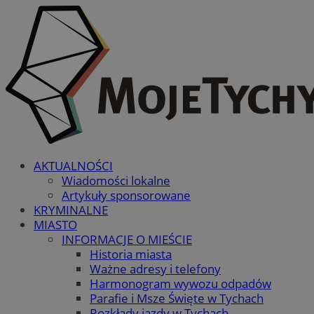
AKTUALNOŚCI
Wiadomości lokalne
Artykuły sponsorowane
KRYMINALNE
MIASTO
INFORMACJE O MIEŚCIE
Historia miasta
Ważne adresy i telefony
Harmonogram wywozu odpadów
Parafie i Msze Święte w Tychach
Rozkłady jazdy w Tychach