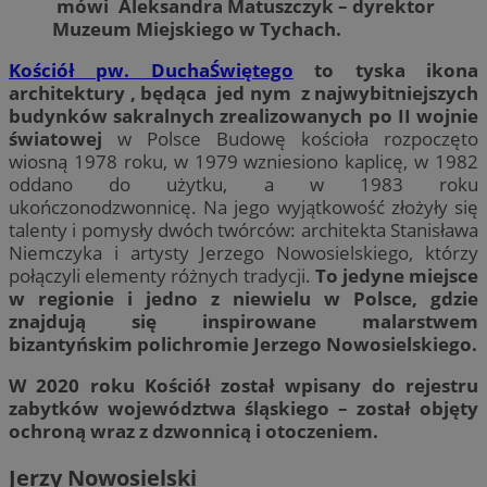
mówi Aleksandra Matuszczyk – dyrektor
Muzeum Miejskiego w Tychach.
Kościół pw. DuchaŚwiętego
to tyska ikona
architektury , będąca jed nym z najwybitniejszych
budynków sakralnych zrealizowanych po II wojnie
światowej
w Polsce Budowę kościoła rozpoczęto
wiosną 1978 roku, w 1979 wzniesiono kaplicę, w 1982
oddano do użytku, a w 1983 roku
ukończonodzwonnicę. Na jego wyjątkowość złożyły się
talenty i pomysły dwóch twórców: architekta Stanisława
Niemczyka i artysty Jerzego Nowosielskiego, którzy
połączyli elementy różnych tradycji.
To jedyne miejsce
w regionie i jedno z niewielu w Polsce, gdzie
znajdują się inspirowane malarstwem
bizantyńskim polichromie Jerzego Nowosielskiego.
W 2020 roku Kościół został wpisany do rejestru
zabytków województwa śląskiego – został objęty
ochroną wraz z dzwonnicą i otoczeniem.
Jerzy Nowosielski