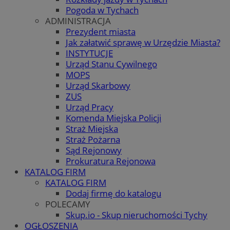
Pogoda w Tychach
ADMINISTRACJA
Prezydent miasta
Jak załatwić sprawę w Urzędzie Miasta?
INSTYTUCJE
Urząd Stanu Cywilnego
MOPS
Urząd Skarbowy
ZUS
Urząd Pracy
Komenda Miejska Policji
Straż Miejska
Straż Pożarna
Sąd Rejonowy
Prokuratura Rejonowa
KATALOG FIRM
KATALOG FIRM
Dodaj firmę do katalogu
POLECAMY
Skup.io - Skup nieruchomości Tychy
OGŁOSZENIA