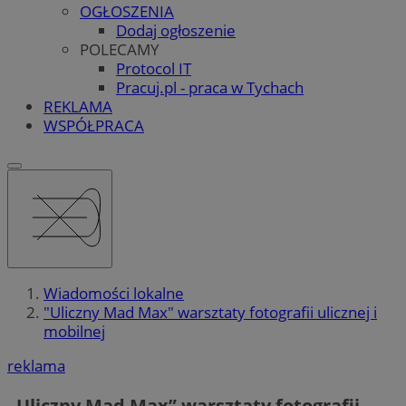
OGŁOSZENIA
Dodaj ogłoszenie
POLECAMY
Protocol IT
Pracuj.pl - praca w Tychach
REKLAMA
WSPÓŁPRACA
Wiadomości lokalne
"Uliczny Mad Max" warsztaty fotografii ulicznej i
mobilnej
reklama
„Uliczny Mad Max” warsztaty fotografii