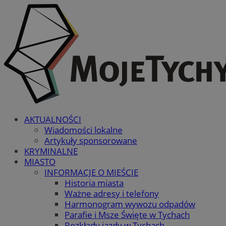
AKTUALNOŚCI
Wiadomości lokalne
Artykuły sponsorowane
KRYMINALNE
MIASTO
INFORMACJE O MIEŚCIE
Historia miasta
Ważne adresy i telefony
Harmonogram wywozu odpadów
Parafie i Msze Święte w Tychach
Rozkłady jazdy w Tychach