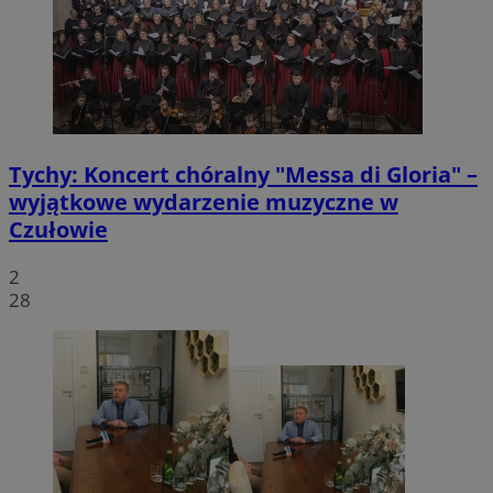
Tychy: Koncert chóralny "Messa di Gloria" –
wyjątkowe wydarzenie muzyczne w
Czułowie
2
28