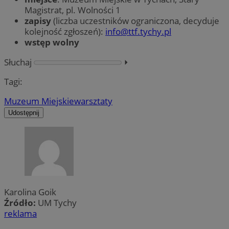
Magistrat, pl. Wolności 1
zapisy
(liczba uczestników ograniczona, decyduje
kolejność zgłoszeń):
info@ttf.tychy.pl
wstęp wolny
Słuchaj
⏵︎
Tagi:
Muzeum Miejskie
warsztaty
Udostępnij
Karolina Goik
Źródło:
UM Tychy
reklama