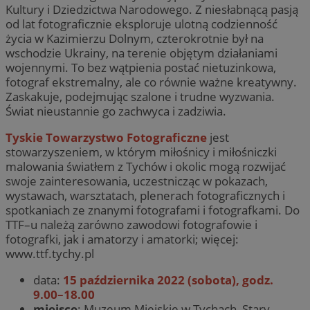
Kultury i Dziedzictwa Narodowego. Z niesłabnącą pasją
od lat fotograficznie eksploruje ulotną codzienność
życia w Kazimierzu Dolnym, czterokrotnie był na
wschodzie Ukrainy, na terenie objętym działaniami
wojennymi. To bez wątpienia postać nietuzinkowa,
fotograf ekstremalny, ale co równie ważne kreatywny.
Zaskakuje, podejmując szalone i trudne wyzwania.
Świat nieustannie go zachwyca i zadziwia.
Tyskie Towarzystwo Fotograficzne
jest
stowarzyszeniem, w którym miłośnicy i miłośniczki
malowania światłem z Tychów i okolic mogą rozwijać
swoje zainteresowania, uczestnicząc w pokazach,
wystawach, warsztatach, plenerach fotograficznych i
spotkaniach ze znanymi fotografami i fotografkami. Do
TTF–u należą zarówno zawodowi fotografowie i
fotografki, jak i amatorzy i amatorki; więcej:
www.ttf.tychy.pl
data:
15 października 2022 (sobota), godz.
9.00–18.00
miejsce
: Muzeum Miejskie w Tychach, Stary