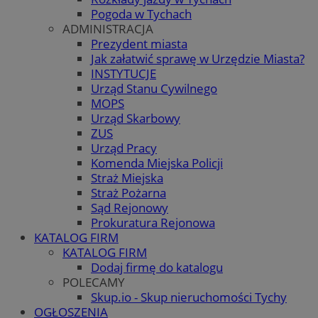
Pogoda w Tychach
ADMINISTRACJA
Prezydent miasta
Jak załatwić sprawę w Urzędzie Miasta?
INSTYTUCJE
Urząd Stanu Cywilnego
MOPS
Urząd Skarbowy
ZUS
Urząd Pracy
Komenda Miejska Policji
Straż Miejska
Straż Pożarna
Sąd Rejonowy
Prokuratura Rejonowa
KATALOG FIRM
KATALOG FIRM
Dodaj firmę do katalogu
POLECAMY
Skup.io - Skup nieruchomości Tychy
OGŁOSZENIA