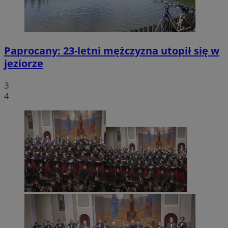
Paprocany: 23-letni mężczyzna utopił się w
jeziorze
3
4