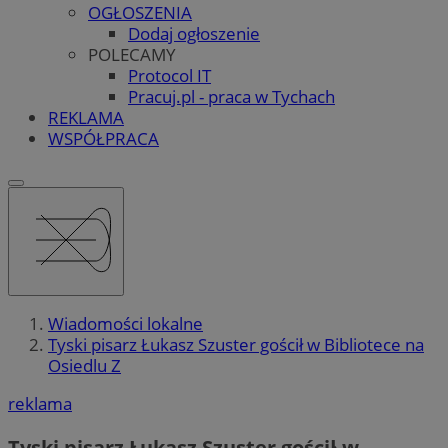
OGŁOSZENIA
Dodaj ogłoszenie
POLECAMY
Protocol IT
Pracuj.pl - praca w Tychach
REKLAMA
WSPÓŁPRACA
Wiadomości lokalne
Tyski pisarz Łukasz Szuster gościł w Bibliotece na
Osiedlu Z
reklama
Tyski pisarz Łukasz Szuster gościł w