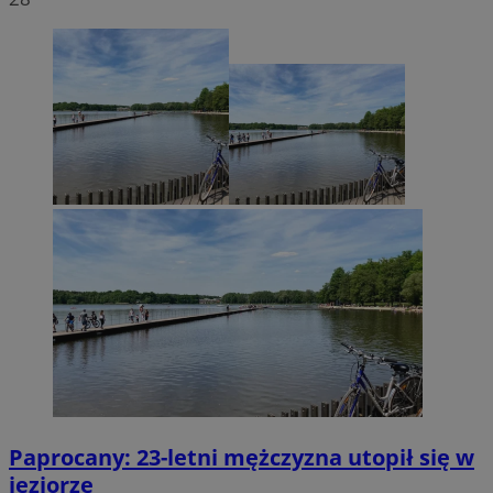
Paprocany: 23-letni mężczyzna utopił się w
jeziorze