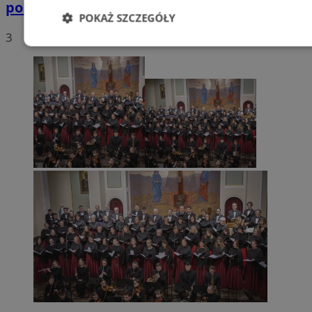
polskich drogach? Te wyniki Was zaskoczą!
POKAŻ SZCZEGÓŁY
3
Niezbędne
Wydajność
Targetowani
Niesklasyfikowane
Niezbędne
Wydajność
Targetowanie
Funkcjonalno
Niezbędne pliki cookie umożliwiają korzystanie z podstawowych fun
takich jak logowanie użytkownika i zarządzanie kontem. Bez niezb
można prawidłowo korzystać ze strony internetowej.
Provider
/
Okres
Nazwa
Domena
przechowywani
SessID
mojetychy.pl
1 rok