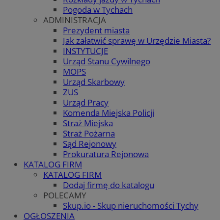
Pogoda w Tychach
ADMINISTRACJA
Prezydent miasta
Jak załatwić sprawę w Urzędzie Miasta?
INSTYTUCJE
Urząd Stanu Cywilnego
MOPS
Urząd Skarbowy
ZUS
Urząd Pracy
Komenda Miejska Policji
Straż Miejska
Straż Pożarna
Sąd Rejonowy
Prokuratura Rejonowa
KATALOG FIRM
KATALOG FIRM
Dodaj firmę do katalogu
POLECAMY
Skup.io - Skup nieruchomości Tychy
OGŁOSZENIA