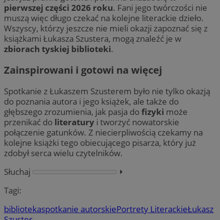
pierwszej części 2026 roku
. Fani jego twórczości nie
muszą więc długo czekać na kolejne literackie dzieło.
Wszyscy, którzy jeszcze nie mieli okazji zapoznać się z
książkami Łukasza Szustera, mogą znaleźć je w
zbiorach tyskiej biblioteki
.
Zainspirowani i gotowi na więcej
Spotkanie z Łukaszem Szusterem było nie tylko okazją
do poznania autora i jego książek, ale także do
głębszego zrozumienia, jak pasja do
fizyki
może
przenikać do
literatury
i tworzyć nowatorskie
połączenie gatunków. Z niecierpliwością czekamy na
kolejne książki tego obiecującego pisarza, który już
zdobył serca wielu czytelników.
Słuchaj
⏵︎
Tagi:
biblioteka
spotkanie autorskie
Portrety Literackie
Łukasz
Szuster