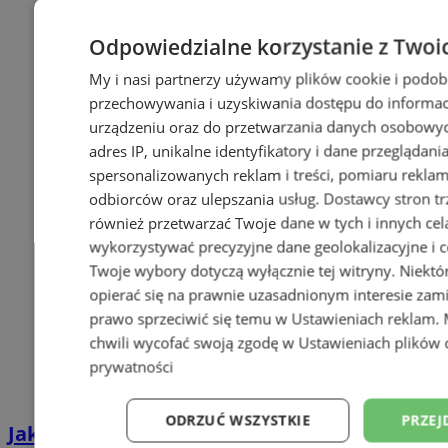
Odpowiedzialne korzystanie z Twoi
My i nasi partnerzy używamy plików cookie i podob
przechowywania i uzyskiwania dostępu do informac
urządzeniu oraz do przetwarzania danych osobowych
adres IP, unikalne identyfikatory i dane przeglądani
spersonalizowanych reklam i treści, pomiaru reklam i
odbiorców oraz ulepszania usług.
Dostawcy stron tr
również przetwarzać Twoje dane w tych i innych cel
wykorzystywać precyzyjne dane geolokalizacyjne i c
Twoje wybory dotyczą wyłącznie tej witryny. Niekt
opierać się na prawnie uzasadnionym interesie zami
prawo sprzeciwić się temu w
Ustawieniach reklam
.
chwili wycofać swoją zgodę w
Ustawieniach plików 
prywatności
ODRZUĆ WSZYSTKIE
PRZEJ
Jakie auta jeżdżą po tyskich, śląskich i