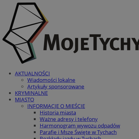
AKTUALNOŚCI
Wiadomości lokalne
Artykuły sponsorowane
KRYMINALNE
MIASTO
INFORMACJE O MIEŚCIE
Historia miasta
Ważne adresy i telefony
Harmonogram wywozu odpadów
Parafie i Msze Święte w Tychach
Rozkłady jazdy w Tychach