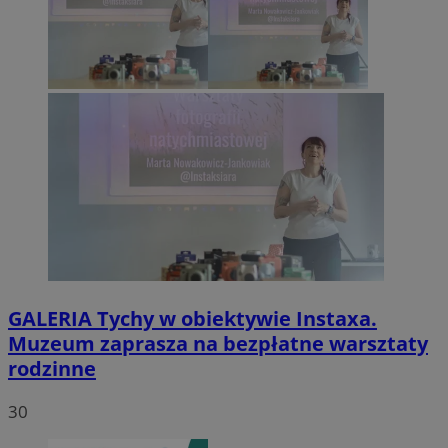
GALERIA
Tychy w obiektywie Instaxa.
Muzeum zaprasza na bezpłatne warsztaty
rodzinne
30