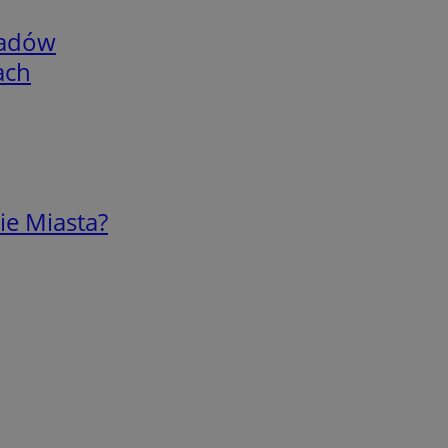
adów
ach
ie Miasta?