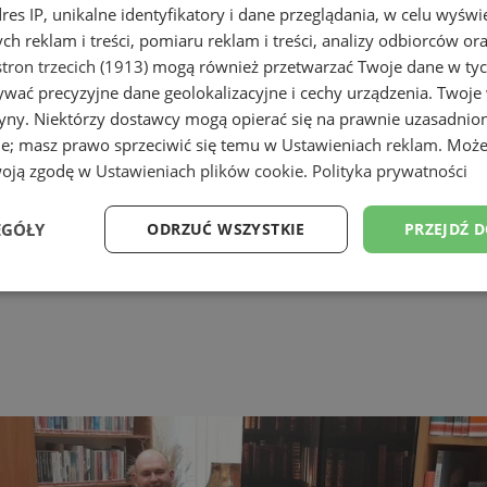
dres IP, unikalne identyfikatory i dane przeglądania, w celu wyświ
h reklam i treści, pomiaru reklam i treści, analizy odbiorców or
tron trzecich (1913)
mogą również przetwarzać Twoje dane w tych
wać precyzyjne dane geolokalizacyjne i cechy urządzenia. Twoje
tryny. Niektórzy dostawcy mogą opierać się na prawnie uzasadnio
ie; masz prawo sprzeciwić się temu w
Ustawieniach reklam
. Może
woją zgodę w
Ustawieniach plików cookie
.
Polityka prywatności
EGÓŁY
ODRZUĆ WSZYSTKIE
PRZEJDŹ 
Wydajność
Targetowanie
Funkcjonalność
Ni
ezbędne
Wydajność
Targetowanie
Funkcjonalność
Niesklasyfikow