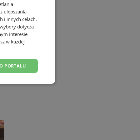
etlania
az ulepszania
 i innych celach,
 wybory dotyczą
nym interesie
sz w każdej
DO PORTALU
esklasyfikowane
ane