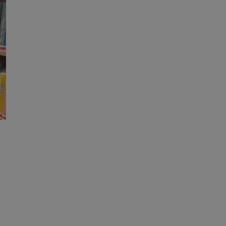
owanie użytkownika i
j.
ator sesji.
ator sesji.
ator sesji.
 ludzi i botów. Jest
j, ponieważ
tów na temat
j.
zechowywania zgody
 ich interakcji z
zgody
ustawienia
ferencje zostaną
usługę Cookie-
rencji dotyczących
est to konieczne,
działał poprawnie.
 ludzi i botów. Jest
j, ponieważ