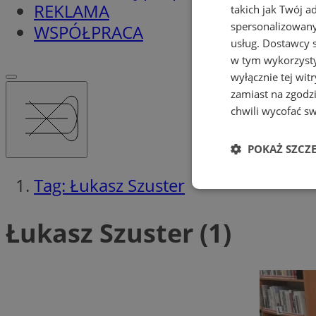
REKLAMA
takich jak Twój a
spersonalizowanyc
WSPÓŁPRACA
usług.
Dostawcy s
w tym wykorzysty
wyłącznie tej wi
zamiast na zgodz
chwili wycofać s
POKAŻ SZCZ
Tag: Łukasz Szuster
Niezbędne
Łukasz Szuster (1)
Ni