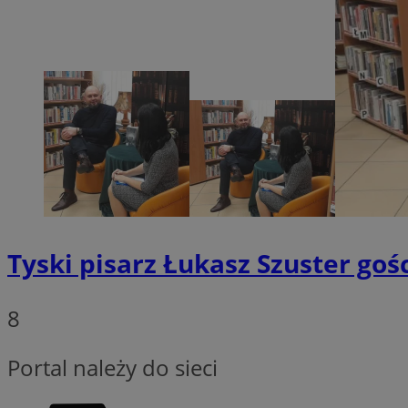
Niezbędne pliki cook
zarządzanie kontem. 
Nazwa
SessID
QeSessID
MvSessID
__cf_bm
VISITOR_PRIVACY_
Tyski pisarz Łukasz Szuster gośc
8
CookieScriptConse
Portal należy do sieci
__cf_bm