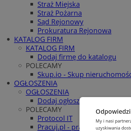
Straż Miejska
Straż Pożarna
Sąd Rejonowy
Prokuratura Rejonowa
KATALOG FIRM
KATALOG FIRM
Dodaj firmę do katalogu
POLECAMY
Skup.io - Skup nieruchomośc
OGŁOSZENIA
OGŁOSZENIA
Dodaj ogłoszenie
POLECAMY
Odpowiedzia
Protocol IT
My i nasi partne
Pracuj.pl - praca w Tychach
uzyskiwania dost