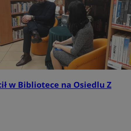
ie umożliwiają korzystanie z podstawowych funkcji strony internetowej, takich jak log
Bez niezbędnych plików cookie nie można prawidłowo korzystać ze strony internetowe
Provider
/
Okres
Opis
Domena
przechowywania
mojetychy.pl
1 rok
Ten plik cookie przechowuje identyfik
mojetychy.pl
1 rok
Ten plik cookie przechowuje identyfik
mojetychy.pl
1 rok
Ten plik cookie przechowuje identyfik
30 minut
Ten plik cookie służy do rozróżniania
Cloudflare
to korzystne dla strony internetowe
Inc.
umożliwia tworzenie ważnych rapor
.x.com
korzystania z jej witryny internetowe
METADATA
5 miesięcy 4
Ten plik cookie jest używany do pr
YouTube
tygodnie
użytkownika i wyboru prywatności dla
.youtube.com
ił w Bibliotece na Osiedlu Z
witryną. Rejestruje dane dotyczące 
odwiedzającego na różne polityki i 
prywatności, zapewniając, że ich pre
uhonorowane w przyszłych sesjach.
nt
4 tygodnie 2 dni
Ten plik cookie jest używany przez 
CookieScript
Script.com do zapamiętywania prefe
mojetychy.pl
zgody użytkownika na pliki cookie. J
Google Privacy Policy
aby baner cookie Cookie-Script.com 
29 minut 57
Ten plik cookie służy do rozróżniania
Cloudflare
sekund
to korzystne dla strony internetowe
Inc.