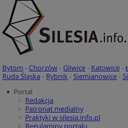
Nazwa
Nazwa
openstat_gid
Nazwa
ustat_age3nve3hm
_clsk
VISITOR_INFO1_LIV
ustat_jn29ek10jrjhX
__Secure-YNID
ustat_gid
openstat_8svbs0xb
Bytom
-
Chorzów
-
Gliwice
-
Katowice
-
MR
Ruda Śląska
-
Rybnik
-
Siemianowice
-
S
YSC
OAID
Portal
MUID
Redakcja
Patronat medialny
Praktyki w silesia.info.pl
FCCDCF
MUID
Regulaminy portalu
__gpi