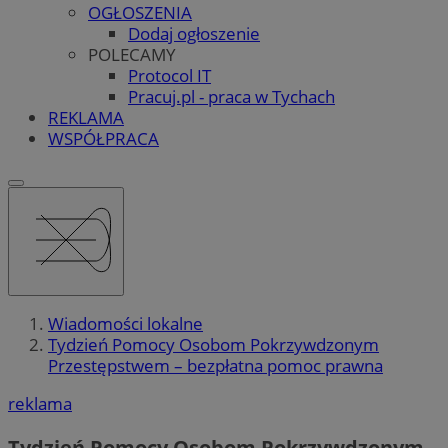
OGŁOSZENIA
Dodaj ogłoszenie
POLECAMY
Protocol IT
Pracuj.pl - praca w Tychach
REKLAMA
WSPÓŁPRACA
Wiadomości lokalne
Tydzień Pomocy Osobom Pokrzywdzonym
Przestępstwem – bezpłatna pomoc prawna
reklama
Tydzień Pomocy Osobom Pokrzywdzonym