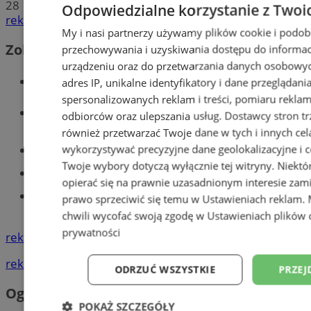
28
Odpowiedzialne korzystanie z Twoi
reklama
My i nasi partnerzy używamy plików cookie i podob
Zobacz również
przechowywania i uzyskiwania dostępu do informac
urządzeniu oraz do przetwarzania danych osobowych
Wiadomości kryminalne w Tychach
adres IP, unikalne identyfikatory i dane przeglądani
spersonalizowanych reklam i treści, pomiaru reklam i
Wiadomości lokalne
odbiorców oraz ulepszania usług.
Dostawcy stron tr
również przetwarzać Twoje dane w tych i innych cel
wykorzystywać precyzyjne dane geolokalizacyjne i c
Części samochodowe do -70%!
Twoje wybory dotyczą wyłącznie tej witryny. Niekt
Tworzenie stron www - Tychy
opierać się na prawnie uzasadnionym interesie zami
Znajdź pracę - codziennie nowe
prawo sprzeciwić się temu w
Ustawieniach reklam
.
ogłoszenia
chwili wycofać swoją zgodę w
Ustawieniach plików 
prywatności
reklama
reklama
ODRZUĆ WSZYSTKIE
PRZEJ
Ogłoszenia
POKAŻ SZCZEGÓŁY