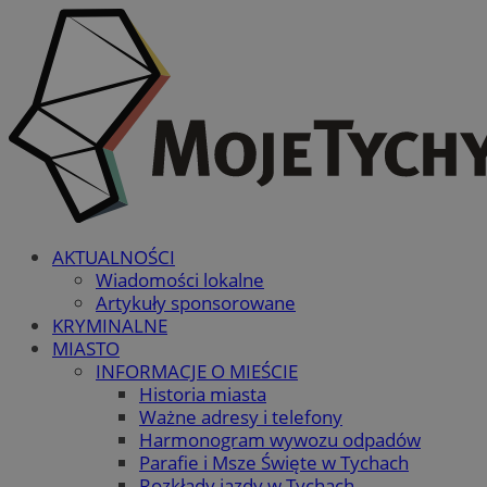
AKTUALNOŚCI
Wiadomości lokalne
Artykuły sponsorowane
KRYMINALNE
MIASTO
INFORMACJE O MIEŚCIE
Historia miasta
Ważne adresy i telefony
Harmonogram wywozu odpadów
Parafie i Msze Święte w Tychach
Rozkłady jazdy w Tychach