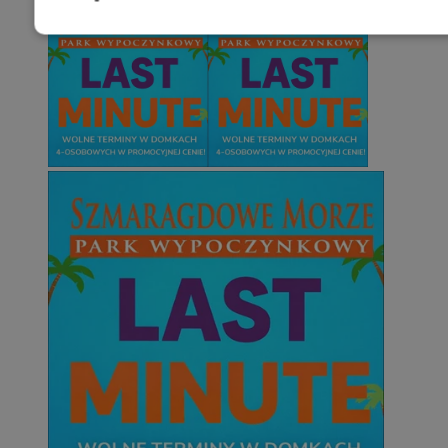
Niezbędne
Wydajność
Targetowani
Niesklasyfikowane
Niezbędne
Wydajność
Targetowanie
Funkcjonalno
Niezbędne pliki cookie umożliwiają korzystanie z podstawowych fun
takich jak logowanie użytkownika i zarządzanie kontem. Bez niezb
można prawidłowo korzystać ze strony internetowej.
Provider
/
Okres
Nazwa
Domena
przechowywani
SessID
mojetychy.pl
1 rok