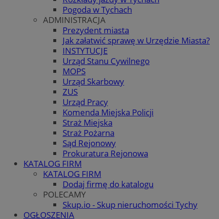
Pogoda w Tychach
ADMINISTRACJA
Prezydent miasta
Jak załatwić sprawę w Urzędzie Miasta?
INSTYTUCJE
Urząd Stanu Cywilnego
MOPS
Urząd Skarbowy
ZUS
Urząd Pracy
Komenda Miejska Policji
Straż Miejska
Straż Pożarna
Sąd Rejonowy
Prokuratura Rejonowa
KATALOG FIRM
KATALOG FIRM
Dodaj firmę do katalogu
POLECAMY
Skup.io - Skup nieruchomości Tychy
OGŁOSZENIA