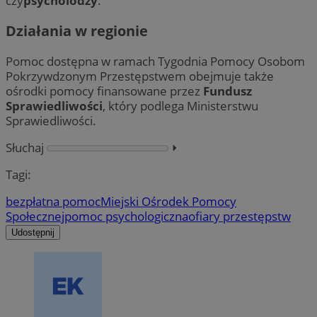
czy
psycholodzy
.
Działania w regionie
Pomoc dostępna w ramach Tygodnia Pomocy Osobom
Pokrzywdzonym Przestępstwem obejmuje także
ośrodki pomocy finansowane przez
Fundusz
Sprawiedliwości
, który podlega Ministerstwu
Sprawiedliwości.
Słuchaj
⏵︎
Tagi:
bezpłatna pomoc
Miejski Ośrodek Pomocy
Społecznej
pomoc psychologiczna
ofiary przestępstw
Udostępnij