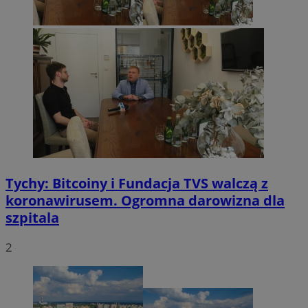
Tychy: Bitcoiny i Fundacja TVS walczą z
koronawirusem. Ogromna darowizna dla
szpitala
2