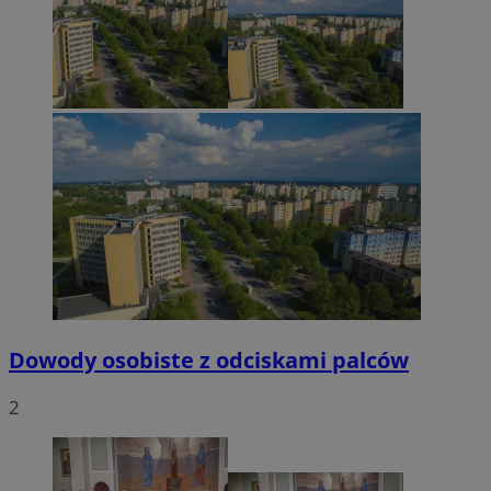
Dowody osobiste z odciskami palców
2