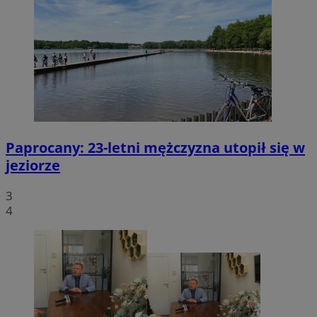
Paprocany: 23-letni mężczyzna utopił się w
jeziorze
3
4