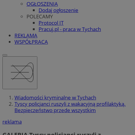
OGŁOSZENIA
Dodaj ogłoszenie
POLECAMY
Protocol IT
Pracuj.pl - praca w Tychach
REKLAMA
WSPÓŁPRACA
Wiadomości kryminalne w Tychach
Tyscy policjanci ruszyli z wakacyjną profilaktyką.
Bezpieczeństwo przede wszystkim
reklama
GALERIA
Tyscy policjanci ruszyli z