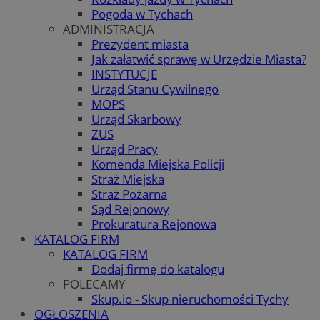
Pogoda w Tychach
ADMINISTRACJA
Prezydent miasta
Jak załatwić sprawę w Urzędzie Miasta?
INSTYTUCJE
Urząd Stanu Cywilnego
MOPS
Urząd Skarbowy
ZUS
Urząd Pracy
Komenda Miejska Policji
Straż Miejska
Straż Pożarna
Sąd Rejonowy
Prokuratura Rejonowa
KATALOG FIRM
KATALOG FIRM
Dodaj firmę do katalogu
POLECAMY
Skup.io - Skup nieruchomości Tychy
OGŁOSZENIA