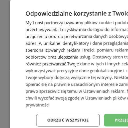
Odpowiedzialne korzystanie z Twoi
My i nasi partnerzy używamy plików cookie i podob
przechowywania i uzyskiwania dostępu do informac
urządzeniu oraz do przetwarzania danych osobowych
adres IP, unikalne identyfikatory i dane przeglądani
spersonalizowanych reklam i treści, pomiaru reklam i
odbiorców oraz ulepszania usług.
Dostawcy stron tr
również przetwarzać Twoje dane w tych i innych cel
wykorzystywać precyzyjne dane geolokalizacyjne i c
+1
Twoje wybory dotyczą wyłącznie tej witryny. Niekt
opierać się na prawnie uzasadnionym interesie zami
prawo sprzeciwić się temu w
Ustawieniach reklam
.
chwili wycofać swoją zgodę w
Ustawieniach plików 
prywatności
ODRZUĆ WSZYSTKIE
PRZEJ