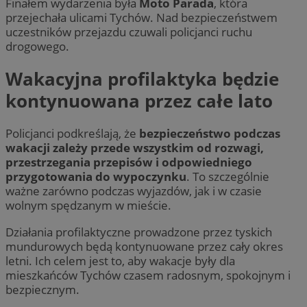
Finałem wydarzenia była
Moto Parada
, która
Googl
przejechała ulicami Tychów. Nad bezpieczeństwem
do r
ANONCHK
9 minut 58
Te
Microsoft
użyt
sekund
inf
uczestników przejazdu czuwali policjanci ruchu
Corporation
przy
sp
.c.clarity.ms
drogowego.
wyge
ko
ident
int
uwzg
re
Wakacyjna profilaktyka będzie
żądan
ko
służ
pr
doty
kontynuowana przez całe lato
wi
sesji
rapo
__Secure-
.youtube.com
5 miesięcy 4
Uż
witry
ROLLOUT_TOKEN
tygodnie
za
Policjanci podkreślają, że
bezpieczeństwo podczas
fun
_ga_MG4479S3YN
.mojetychy.pl
1 rok 1 miesiąc
Ten p
ek
wakacji zależy przede wszystkim od rozwagi,
prze
Po
przestrzegania przepisów i odpowiedniego
utrz
ko
fu
przygotowania do wypoczynku
. To szczególnie
int
ważne zarówno podczas wyjazdów, jak i w czasie
uż
te
wolnym spędzanym w mieście.
et
sp
Działania profilaktyczne prowadzone przez tyskich
da
po
mundurowych będą kontynuowane przez cały okres
letni. Ich celem jest to, aby wakacje były dla
MR
1 tydzień
To 
Microsoft
Mi
Corporation
mieszkańców Tychów czasem radosnym, spokojnym i
uż
.c.bing.com
bezpiecznym.
wy
in