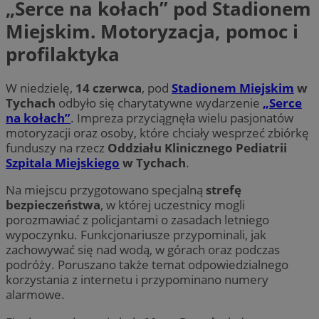
„Serce na kołach” pod Stadionem
Micro
SRM_B
1 rok
Jes
Microsoft
on u
Mi
Corporation
Miejskim. Motoryzacja, pomoc i
prze
za
.c.bing.com
sesji
dzi
wiel
profilaktyka
jedn
IDE
1 rok 1 miesiąc
Ten
Google LLC
celów
us
.doubleclick.net
Dou
__eoi
.mojetychy.pl
5 miesięcy 4
Ten p
W niedzielę,
14 czerwca
, pod
Stadionem Miejskim
w
inf
tygodnie
do n
sp
Tychach
odbyło się charytatywne wydarzenie
„Serce
zaan
ko
inter
na kołach”
. Impreza przyciągnęła wielu pasjonatów
int
inte
re
motoryzacji oraz osoby, które chciały wesprzeć zbiórkę
popr
ko
użyt
funduszy na rzecz
Oddziału Klinicznego Pediatrii
pr
wyda
wi
Szpitala Miejskiego
w Tychach
.
inter
SM
.c.clarity.ms
Sesja
To 
_clck
.mojetychy.pl
1 rok
Ten p
Na miejscu przygotowano specjalną
strefę
Mi
do śl
uż
bezpieczeństwa
, w której uczestnicy mogli
użyt
wy
zaan
porozmawiać z policjantami o zasadach letniego
in
inte
we
wypoczynku. Funkcjonariusze przypominali, jak
dośw
i fun
zachowywać się nad wodą, w górach oraz podczas
test_cookie
15 minut
Ten
Google LLC
inter
us
.doubleclick.net
podróży. Poruszano także temat odpowiedzialnego
Do
_ga
1 rok 1 miesiąc
Ta na
Google LLC
korzystania z internetu i przypominano numery
wła
powi
.mojetychy.pl
cel
alarmowe.
Analy
pr
aktu
od
używa
obs