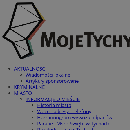
AKTUALNOŚCI
Wiadomości lokalne
Artykuły sponsorowane
KRYMINALNE
MIASTO
INFORMACJE O MIEŚCIE
Historia miasta
Ważne adresy i telefony
Harmonogram wywozu odpadów
Parafie i Msze Święte w Tychach
Rozkłady jazdy w Tychach