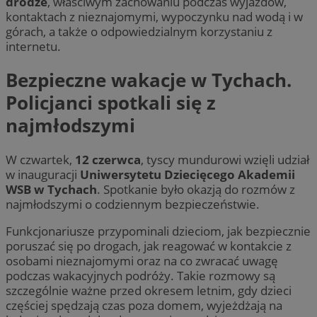
drodze
, właściwym zachowaniu podczas wyjazdów,
kontaktach z nieznajomymi, wypoczynku nad wodą i w
górach, a także o odpowiedzialnym korzystaniu z
internetu.
Provider
/
Nazwa
Bezpieczne wakacje w Tychach.
Provider
/
Okres
Domena
Nazwa
Opis
Domena
przechowywania
Policjanci spotkali się z
openstat_gid
.openstat.eu
Provider
/
Okres
Nazwa
Op
_clsk
1 dzień
Ten p
Microsoft
Domena
przechowywania
najmłodszymi
ustat_age3nve3hmfemfb5ytuyf6r8xbc7em
.ustat.info
z op
mojetychy.pl
Micro
VISITOR_INFO1_LIVE
5 miesięcy 4
Ten
Google LLC
ustat_jn29ek10jrjhXzdizrcl917xni6ck3
.ustat.info
on u
tygodnie
us
.youtube.com
prze
aby
W czwartek,
12 czerwca
, tyscy mundurowi wzięli udział
sesji
__Secure-YNID
.youtube.com
uż
wiel
w inauguracji
Uniwersytetu Dziecięcego Akademii
fi
jedn
os
WSB w Tychach
. Spotkanie było okazją do rozmów z
celów
openstat_8svbs0xbm2t182Xln9cdpc6lluvycy
.openstat.eu
mo
najmłodszymi o codziennym bezpieczeństwie.
od
ustat_gid
.ustat.info
1 rok
Ten p
kor
do zb
wer
Funkcjonariusze przypominali dzieciom, jak bezpiecznie
jak o
stron
MR
1 tydzień
To 
Microsoft
poruszać się po drogach, jak reagować w kontakcie z
przyk
Mi
Corporation
osobami nieznajomymi oraz na co zwracać uwagę
najcz
uż
.c.clarity.ms
wiad
wy
podczas wakacyjnych podróży. Takie rozmowy są
odbi
in
szczególnie ważne przed okresem letnim, gdy dzieci
inte
we
mogą
częściej spędzają czas poza domem, wyjeżdżają na
celu
YSC
Sesja
Ten
Google LLC