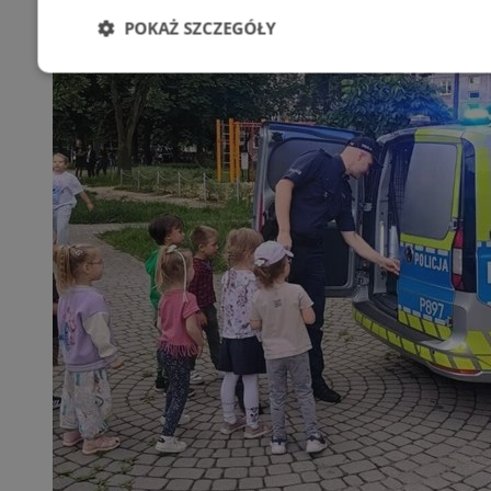
POKAŻ SZCZEGÓŁY
Niezbędne
Wydajność
Targetowani
Niesklasyfikowane
Niezbędne
Wydajność
Targetowanie
Funkcjonalno
Niezbędne pliki cookie umożliwiają korzystanie z podstawowych fun
takich jak logowanie użytkownika i zarządzanie kontem. Bez niezb
można prawidłowo korzystać ze strony internetowej.
Provider
/
Okres
Nazwa
Domena
przechowywani
SessID
mojetychy.pl
1 rok