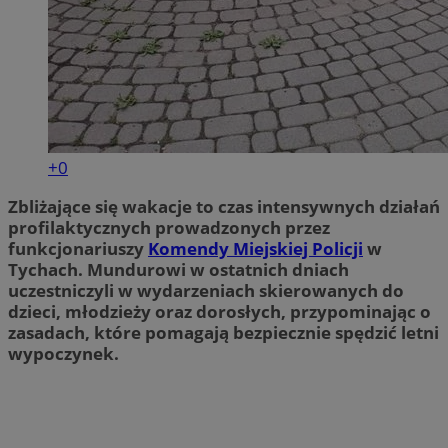
QeSessID
mojetychy.pl
1 rok
MvSessID
mojetychy.pl
1 rok
__cf_bm
30 minut
Cloudflare
+0
Inc.
.x.com
Zbliżające się wakacje to czas intensywnych działań
profilaktycznych prowadzonych przez
funkcjonariuszy
Komendy Miejskiej Policji
w
Tychach. Mundurowi w ostatnich dniach
uczestniczyli w wydarzeniach skierowanych do
dzieci, młodzieży oraz dorosłych, przypominając o
VISITOR_PRIVACY_METADATA
5 miesięcy 4
YouTube
zasadach, które pomagają bezpiecznie spędzić letni
Googl
tygodnie
.youtube.com
wypoczynek.