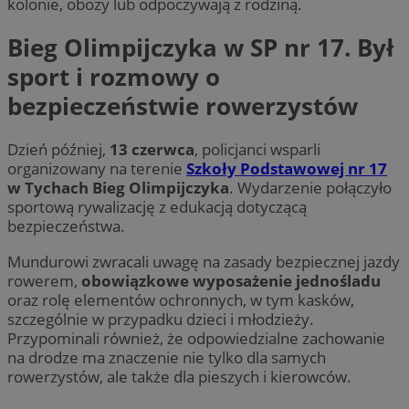
kolonie, obozy lub odpoczywają z rodziną.
inter
us
.youtube.com
zaan
ce
os
Bieg Olimpijczyka w SP nr 17. Był
OAID
1 rok
Powi
OpenX
rekl
Technologies
MUID
1 rok
Ten
Microsoft
dla 
sport i rozmowy o
Inc.
po
Corporation
zost
reklama.silnet.pl
fi
.clarity.ms
rekl
bezpieczeństwie rowerzystów
un
tylk
uż
skute
us
kier
wb
Jako 
Dzień później,
13 czerwca
, policjanci wsparli
fir
admi
Po
organizowany na terenie
Szkoły Podstawowej nr 17
używ
sy
różn
w Tychach Bieg Olimpijczyka
. Wydarzenie połączyło
ró
Mi
sportową rywalizację z edukacją dotyczącą
FCCDCF
.mojetychy.pl
1 rok 4 tygodnie
Ten p
śl
do a
bezpieczeństwa.
oper
MUID
1 rok
Ten
Microsoft
po
Corporation
Mundurowi zwracali uwagę na zasady bezpiecznej jazdy
__gpi
.mojetychy.pl
1 rok
Ten p
fi
.bing.com
praw
un
rowerem,
obowiązkowe wyposażenie jednośladu
śledz
uż
oraz rolę elementów ochronnych, w tym kasków,
grom
us
temat
wb
szczególnie w przypadku dzieci i młodzieży.
wska
fir
Przypominali również, że odpowiedzialne zachowanie
stron
Po
popr
sy
na drodze ma znaczenie nie tylko dla samych
użyt
ró
rowerzystów, ale także dla pieszych i kierowców.
Mi
_clsk
23 godziny 59
Ten p
Microsoft
śl
minut
z op
.mojetychy.pl