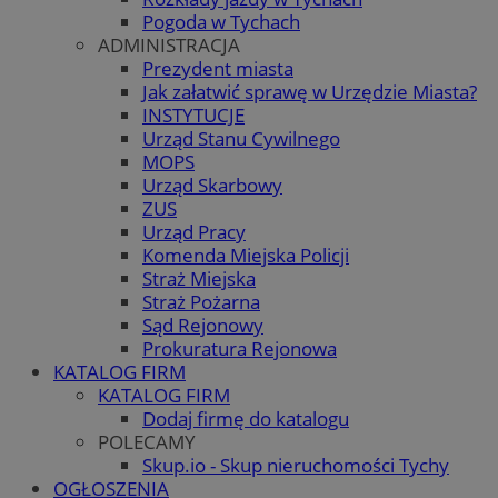
Pogoda w Tychach
ADMINISTRACJA
Prezydent miasta
Jak załatwić sprawę w Urzędzie Miasta?
INSTYTUCJE
Urząd Stanu Cywilnego
MOPS
Urząd Skarbowy
ZUS
Urząd Pracy
Komenda Miejska Policji
Straż Miejska
Straż Pożarna
Sąd Rejonowy
Prokuratura Rejonowa
KATALOG FIRM
KATALOG FIRM
Dodaj firmę do katalogu
POLECAMY
Skup.io - Skup nieruchomości Tychy
OGŁOSZENIA