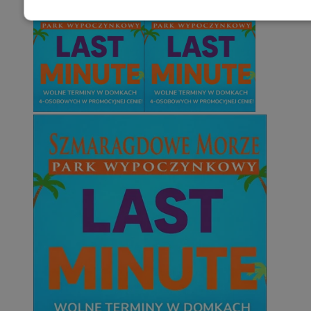
Niezbędne
Wydajność
Targetowani
Niesklasyfikowane
Niezbędne
Wydajność
Targetowanie
Funkcjonalno
Niezbędne pliki cookie umożliwiają korzystanie z podstawowych fun
takich jak logowanie użytkownika i zarządzanie kontem. Bez niezb
można prawidłowo korzystać ze strony internetowej.
Provider
/
Okres
Nazwa
Domena
przechowywani
SessID
mojetychy.pl
1 rok