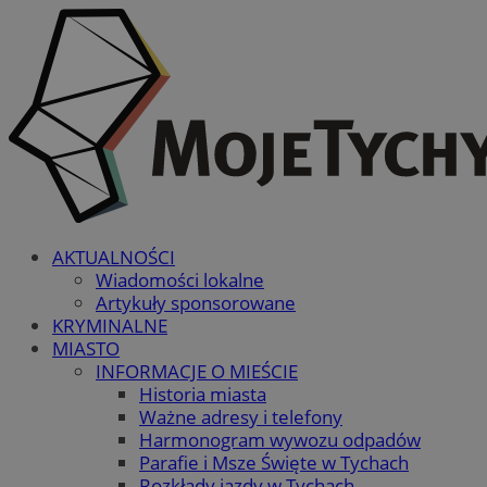
AKTUALNOŚCI
Wiadomości lokalne
Artykuły sponsorowane
KRYMINALNE
MIASTO
INFORMACJE O MIEŚCIE
Historia miasta
Ważne adresy i telefony
Harmonogram wywozu odpadów
Parafie i Msze Święte w Tychach
Rozkłady jazdy w Tychach