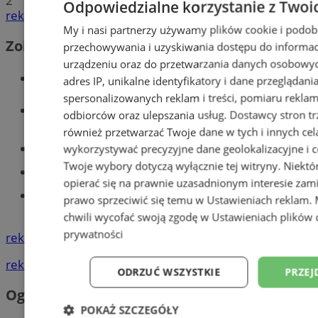
2
Odpowiedzialne korzystanie z Twoi
reklama
My i nasi partnerzy używamy plików cookie i podob
Zobacz również
przechowywania i uzyskiwania dostępu do informac
urządzeniu oraz do przetwarzania danych osobowych
Wiadomości kryminalne w Tychach
adres IP, unikalne identyfikatory i dane przeglądani
spersonalizowanych reklam i treści, pomiaru reklam i
Wiadomości lokalne
odbiorców oraz ulepszania usług.
Dostawcy stron tr
również przetwarzać Twoje dane w tych i innych cel
Części samochodowe do -70%!
wykorzystywać precyzyjne dane geolokalizacyjne i c
Twoje wybory dotyczą wyłącznie tej witryny. Niekt
Tworzenie stron www - Tychy
opierać się na prawnie uzasadnionym interesie zami
Znajdź pracę - codziennie nowe
prawo sprzeciwić się temu w
Ustawieniach reklam
.
ogłoszenia
chwili wycofać swoją zgodę w
Ustawieniach plików 
prywatności
reklama
reklama
ODRZUĆ WSZYSTKIE
PRZEJ
Ogłoszenia
POKAŻ SZCZEGÓŁY