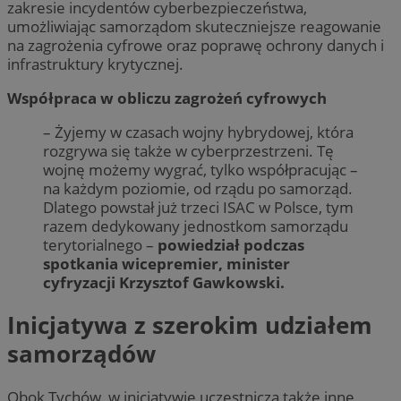
zakresie incydentów cyberbezpieczeństwa,
umożliwiając samorządom skuteczniejsze reagowanie
na zagrożenia cyfrowe oraz poprawę ochrony danych i
infrastruktury krytycznej.
Współpraca w obliczu zagrożeń cyfrowych
– Żyjemy w czasach wojny hybrydowej, która
rozgrywa się także w cyberprzestrzeni. Tę
wojnę możemy wygrać, tylko współpracując –
na każdym poziomie, od rządu po samorząd.
Dlatego powstał już trzeci ISAC w Polsce, tym
razem dedykowany jednostkom samorządu
terytorialnego –
powiedział podczas
spotkania wicepremier, minister
cyfryzacji Krzysztof Gawkowski.
Inicjatywa z szerokim udziałem
samorządów
Obok Tychów, w inicjatywie uczestniczą także inne