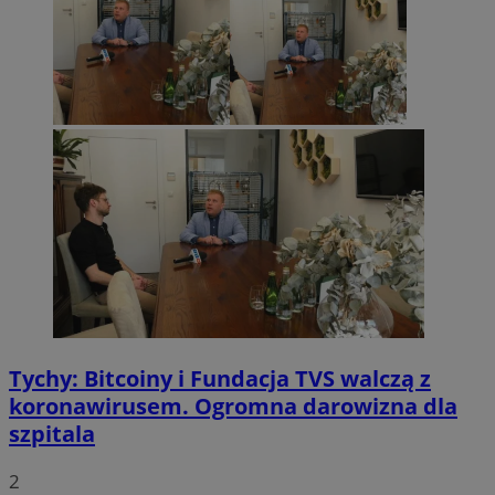
Tychy: Bitcoiny i Fundacja TVS walczą z
koronawirusem. Ogromna darowizna dla
szpitala
2