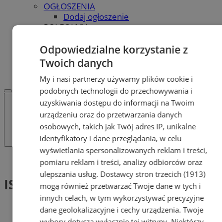
OGŁOSZENIA
Dodaj ogłoszenie
POLECAMY
Protocol IT
Pracuj.pl - praca w Tychach
Odpowiedzialne korzystanie z
REKLAMA
Twoich danych
WSPÓŁPRACA
My i nasi partnerzy używamy plików cookie i
podobnych technologii do przechowywania i
uzyskiwania dostępu do informacji na Twoim
urządzeniu oraz do przetwarzania danych
osobowych, takich jak Twój adres IP, unikalne
identyfikatory i dane przeglądania, w celu
wyświetlania spersonalizowanych reklam i treści,
Tag: ISAC-JST
pomiaru reklam i treści, analizy odbiorców oraz
ulepszania usług.
Dostawcy stron trzecich (1913)
ISAC-JST (1)
mogą również przetwarzać Twoje dane w tych i
innych celach, w tym wykorzystywać precyzyjne
dane geolokalizacyjne i cechy urządzenia. Twoje
wybory dotyczą wyłącznie tej witryny. Niektórzy