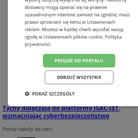
dostawcy mogą opierać się na prawnie
uzasadnionym interesie zamiast na zgodzie; masz
prawo sprzeciwić się temu w
Ustawieniach
reklam
. Możesz w każdej chwili wycofać swoją
zgodę w
Ustawieniach plików cookie
.
Polityka
prywatności
PRZEJDŹ DO PORTALU
ODRZUĆ WSZYSTKIE
POKAŻ SZCZEGÓŁY
Tychy dołączają do platformy ISAC-JST,
Niezbędne
Wydajność
Targetowanie
wzmacniając cyberbezpieczeństwo
Portal należy do sieci
Funkcjonalność
Niesklasyfikowane