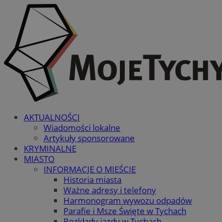
AKTUALNOŚCI
Wiadomości lokalne
Artykuły sponsorowane
KRYMINALNE
MIASTO
INFORMACJE O MIEŚCIE
Historia miasta
Ważne adresy i telefony
Harmonogram wywozu odpadów
Parafie i Msze Święte w Tychach
Rozkłady jazdy w Tychach