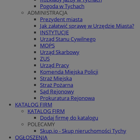
Pogoda w Tychach
ADMINISTRACJA
Prezydent miasta
Jak załatwić sprawę w Urzędzie Miasta?
INSTYTUCJE
Urząd Stanu Cywilnego
MOPS
Urząd Skarbowy
ZUS
Urząd Pracy
Komenda Miejska Policji
Straż Miejska
Straż Pożarna
Sąd Rejonowy
Prokuratura Rejonowa
KATALOG FIRM
KATALOG FIRM
Dodaj firmę do katalogu
POLECAMY
Skup.io - Skup nieruchomości Tychy
OGŁOSZENIA