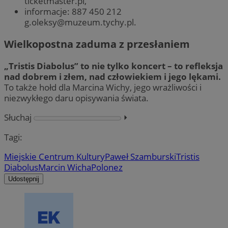
ticketmaster.pl,
informacje: 887 450 212
g.oleksy@muzeum.tychy.pl
.
Wielkopostna zaduma z przesłaniem
„Tristis Diabolus” to nie tylko koncert – to refleksja
nad dobrem i złem, nad człowiekiem i jego lękami.
To także hołd dla Marcina Wichy, jego wrażliwości i
niezwykłego daru opisywania świata.
Słuchaj
⏵︎
Tagi:
Miejskie Centrum Kultury
Paweł Szamburski
Tristis
Diabolus
Marcin Wicha
Polonez
Udostępnij