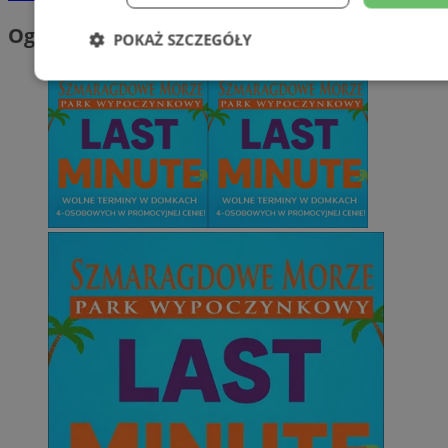
Ogłoszenia
POKAŻ SZCZEGÓŁY
Niezbędne
Wydajność
Targetowani
Niesklasyfikowane
Niezbędne
Wydajność
Targetowanie
Funkcjonalno
Niezbędne pliki cookie umożliwiają korzystanie z podstawowych fun
takich jak logowanie użytkownika i zarządzanie kontem. Bez niezb
można prawidłowo korzystać ze strony internetowej.
Provider
/
Okres
Nazwa
Domena
przechowywani
SessID
mojetychy.pl
1 rok