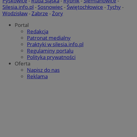
Pyskowice
-
Ruda Śląska
-
Rybnik
-
Siemianowice
-
Silesia.info.pl
-
Sosnowiec
-
Świętochłowice
-
Tychy
-
Wodzisław
-
Zabrze
-
Żory
Portal
Redakcja
Patronat medialny
Praktyki w silesia.info.pl
Regulaminy portalu
Polityka prywatności
Oferta
Napisz do nas
Reklama