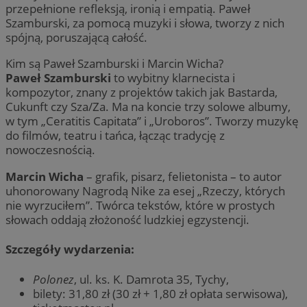
przepełnione refleksją, ironią i empatią. Paweł
Szamburski, za pomocą muzyki i słowa, tworzy z nich
spójną, poruszającą całość.
Kim są Paweł Szamburski i Marcin Wicha?
Paweł Szamburski
to wybitny klarnecista i
kompozytor, znany z projektów takich jak Bastarda,
Cukunft czy Sza/Za. Ma na koncie trzy solowe albumy,
w tym „Ceratitis Capitata” i „Uroboros”. Tworzy muzykę
do filmów, teatru i tańca, łącząc tradycję z
nowoczesnością.
Marcin Wicha
– grafik, pisarz, felietonista – to autor
uhonorowany Nagrodą Nike za esej „Rzeczy, których
nie wyrzuciłem”. Twórca tekstów, które w prostych
słowach oddają złożoność ludzkiej egzystencji.
Szczegóły wydarzenia:
Polonez
, ul. ks. K. Damrota 35, Tychy,
bilety: 31,80 zł (30 zł + 1,80 zł opłata serwisowa),