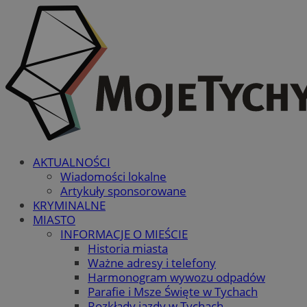
AKTUALNOŚCI
Wiadomości lokalne
Artykuły sponsorowane
KRYMINALNE
MIASTO
INFORMACJE O MIEŚCIE
Historia miasta
Ważne adresy i telefony
Harmonogram wywozu odpadów
Parafie i Msze Święte w Tychach
Rozkłady jazdy w Tychach