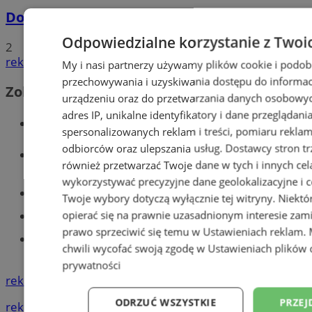
Dowody osobiste z odciskami palców
Odpowiedzialne korzystanie z Twoi
2
reklama
My i nasi partnerzy używamy plików cookie i podob
przechowywania i uzyskiwania dostępu do informac
Zobacz również
urządzeniu oraz do przetwarzania danych osobowych
adres IP, unikalne identyfikatory i dane przeglądani
Wiadomości kryminalne w Tychach
spersonalizowanych reklam i treści, pomiaru reklam i
odbiorców oraz ulepszania usług.
Dostawcy stron tr
Wiadomości lokalne
również przetwarzać Twoje dane w tych i innych cel
wykorzystywać precyzyjne dane geolokalizacyjne i c
Części samochodowe do -70%!
Twoje wybory dotyczą wyłącznie tej witryny. Niekt
opierać się na prawnie uzasadnionym interesie zami
Tworzenie stron www - Tychy
prawo sprzeciwić się temu w
Ustawieniach reklam
.
Znajdź pracę - codziennie nowe
chwili wycofać swoją zgodę w
Ustawieniach plików 
ogłoszenia
prywatności
reklama
ODRZUĆ WSZYSTKIE
PRZEJ
reklama