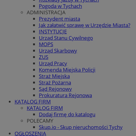
Pogoda w Tychach
ADMINISTRACJA
Prezydent miasta
Jak załatwić sprawę w Urzędzie Miasta?
INSTYTUCJE
Urząd Stanu Cywilnego
MOPS
Urząd Skarbowy
ZUS
Urząd Pracy
Komenda Miejska Policji
Straż Miejska
Straż Pożarna
Sąd Rejonowy
Prokuratura Rejonowa
KATALOG FIRM
KATALOG FIRM
Dodaj firmę do katalogu
POLECAMY
Skup.io - Skup nieruchomości Tychy
OGŁOSZENIA