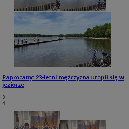
Paprocany: 23-letni mężczyzna utopił się w
jeziorze
3
4