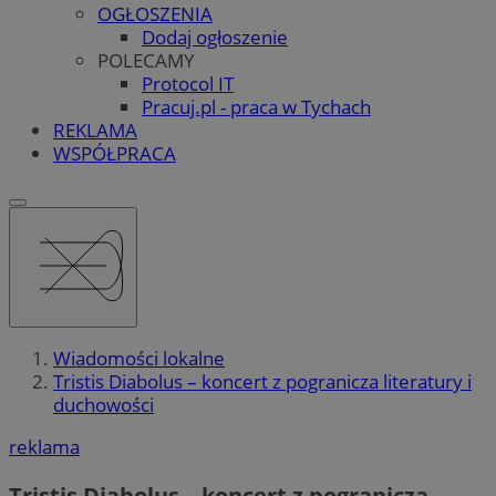
OGŁOSZENIA
Dodaj ogłoszenie
POLECAMY
Protocol IT
Pracuj.pl - praca w Tychach
REKLAMA
WSPÓŁPRACA
Wiadomości lokalne
Tristis Diabolus – koncert z pogranicza literatury i
duchowości
reklama
Tristis Diabolus – koncert z pogranicza