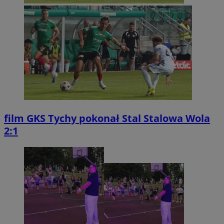
film
GKS Tychy pokonał Stal Stalowa Wola
2:1