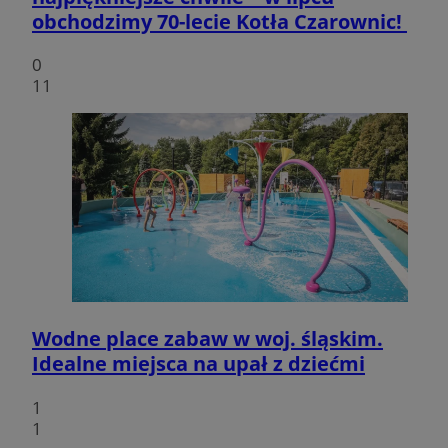
obchodzimy 70-lecie Kotła Czarownic!
0
11
Google
VISITOR_PRIVACY_METADATA
5 miesięcy 4
YouTube
tygodnie
.youtube.com
Wodne place zabaw w woj. śląskim.
Idealne miejsca na upał z dziećmi
1
1