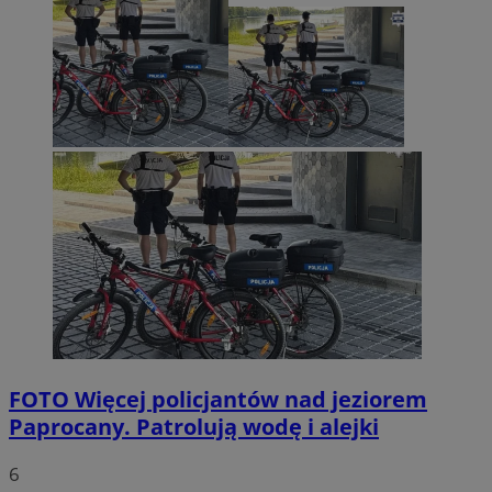
FOTO
Więcej policjantów nad jeziorem
Paprocany. Patrolują wodę i alejki
6