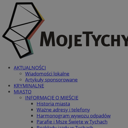
AKTUALNOŚCI
Wiadomości lokalne
Artykuły sponsorowane
KRYMINALNE
MIASTO
INFORMACJE O MIEŚCIE
Historia miasta
Ważne adresy i telefony
Harmonogram wywozu odpadów
Parafie i Msze Święte w Tychach
Rozkłady jazdy w Tychach