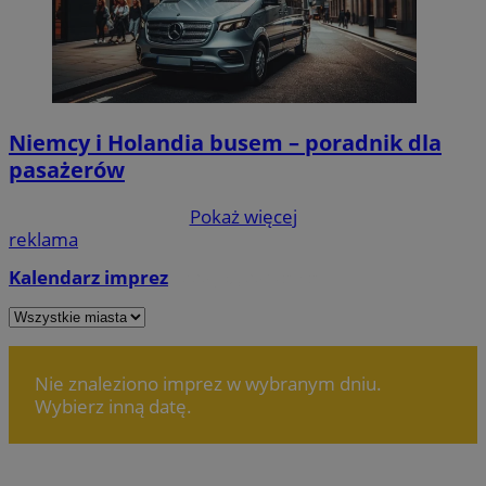
Niemcy i Holandia busem – poradnik dla
pasażerów
Pokaż więcej
reklama
Kalendarz imprez
Dodaj wydarzenie
Nie znaleziono imprez w wybranym dniu.
Wybierz inną datę.