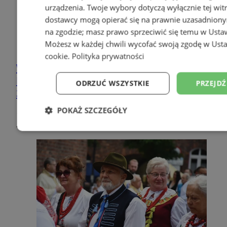
urządzenia. Twoje wybory dotyczą wyłącznie tej wit
dostawcy mogą opierać się na prawnie uzasadniony
na zgodzie; masz prawo sprzeciwić się temu w
Usta
Możesz w każdej chwili wycofać swoją zgodę w
Usta
cookie
.
Polityka prywatności
Włoskie "dolce vita" na śląskim
Nikiszowcu – Jarmark u Babci Anny
ODRZUĆ WSZYSTKIE
PRZEJD
2026
POKAŻ SZCZEGÓŁY
1
45
Niezbędne
Wydajność
Targetowanie
Niesklasyfikowane