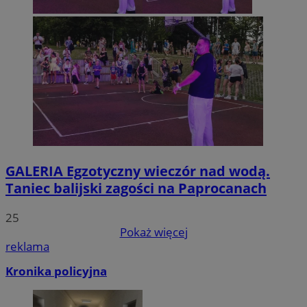
GALERIA
Egzotyczny wieczór nad wodą.
Taniec balijski zagości na Paprocanach
25
Pokaż więcej
reklama
Kronika policyjna