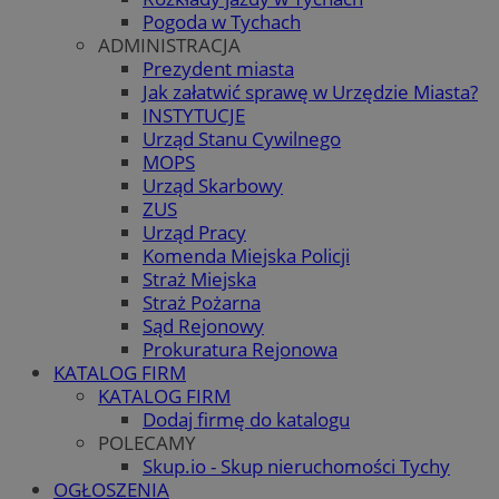
Pogoda w Tychach
ADMINISTRACJA
Prezydent miasta
Jak załatwić sprawę w Urzędzie Miasta?
INSTYTUCJE
Urząd Stanu Cywilnego
MOPS
Urząd Skarbowy
ZUS
Urząd Pracy
Komenda Miejska Policji
Straż Miejska
Straż Pożarna
Sąd Rejonowy
Prokuratura Rejonowa
KATALOG FIRM
KATALOG FIRM
Dodaj firmę do katalogu
POLECAMY
Skup.io - Skup nieruchomości Tychy
OGŁOSZENIA