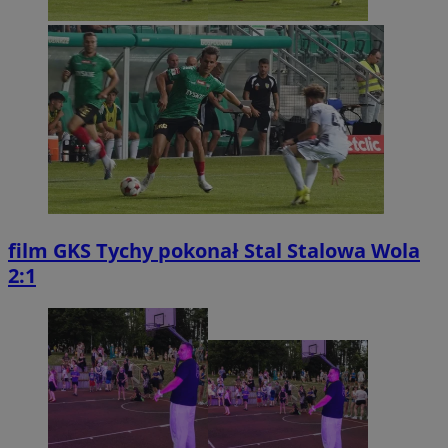
film
GKS Tychy pokonał Stal Stalowa Wola
2:1