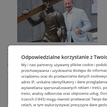
W Wiśle oficjalnie zostało otwarte
Odpowiedzialne korzystanie z Twoi
Beskidzkie Centrum Narciarstwa im.
Adama Małysza
My i nasi partnerzy używamy plików cookie i podob
przechowywania i uzyskiwania dostępu do informac
0
urządzeniu oraz do przetwarzania danych osobowych
24
adres IP, unikalne identyfikatory i dane przeglądania
wyświetlania spersonalizowanych reklam i treści, p
treści, analizy odbiorców oraz ulepszania usług.
Dos
trzecich (1845)
mogą również przetwarzać Twoje dan
celach, w tym wykorzystywać precyzyjne dane geolok