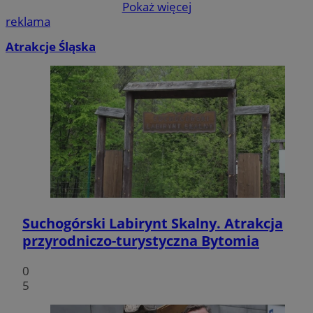
Pokaż więcej
reklama
Atrakcje Śląska
Suchogórski Labirynt Skalny. Atrakcja
przyrodniczo-turystyczna Bytomia
0
5