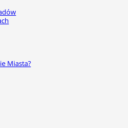
adów
ach
ie Miasta?