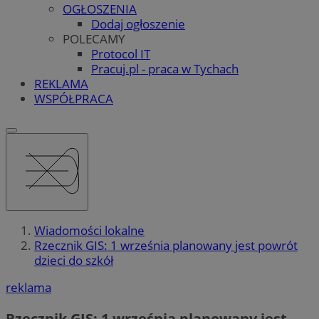
OGŁOSZENIA
Dodaj ogłoszenie
POLECAMY
Protocol IT
Pracuj.pl - praca w Tychach
REKLAMA
WSPÓŁPRACA
Wiadomości lokalne
Rzecznik GIS: 1 września planowany jest powrót
dzieci do szkół
reklama
Rzecznik GIS: 1 września planowany jest