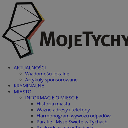
AKTUALNOŚCI
Wiadomości lokalne
Artykuły sponsorowane
KRYMINALNE
MIASTO
INFORMACJE O MIEŚCIE
Historia miasta
Ważne adresy i telefony
Harmonogram wywozu odpadów
Parafie i Msze Święte w Tychach
Rozkłady jazdy w Tychach