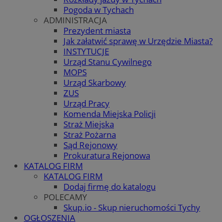
Pogoda w Tychach
ADMINISTRACJA
Prezydent miasta
Jak załatwić sprawę w Urzędzie Miasta?
INSTYTUCJE
Urząd Stanu Cywilnego
MOPS
Urząd Skarbowy
ZUS
Urząd Pracy
Komenda Miejska Policji
Straż Miejska
Straż Pożarna
Sąd Rejonowy
Prokuratura Rejonowa
KATALOG FIRM
KATALOG FIRM
Dodaj firmę do katalogu
POLECAMY
Skup.io - Skup nieruchomości Tychy
OGŁOSZENIA