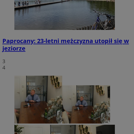
Paprocany: 23-letni mężczyzna utopił się w
jeziorze
3
4