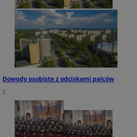
Dowody osobiste z odciskami palców
2