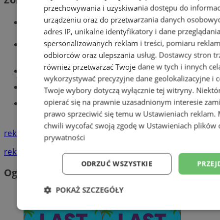
przechowywania i uzyskiwania dostępu do informac
urządzeniu oraz do przetwarzania danych osobowych
Wiadomości kryminalne w Tychach
adres IP, unikalne identyfikatory i dane przeglądani
Wiadomości lokalne
spersonalizowanych reklam i treści, pomiaru reklam i
odbiorców oraz ulepszania usług.
Dostawcy stron tr
również przetwarzać Twoje dane w tych i innych cel
Części samochodowe do -70%!
wykorzystywać precyzyjne dane geolokalizacyjne i c
Tworzenie stron www - Tychy
Twoje wybory dotyczą wyłącznie tej witryny. Niekt
opierać się na prawnie uzasadnionym interesie zami
Znajdź pracę - codziennie nowe
ogłoszenia
prawo sprzeciwić się temu w
Ustawieniach reklam
.
chwili wycofać swoją zgodę w
Ustawieniach plików 
reklama
prywatności
reklama
ODRZUĆ WSZYSTKIE
PRZEJ
Ogłoszenia
POKAŻ SZCZEGÓŁY
Niezbędne
Wydajność
Targetowani