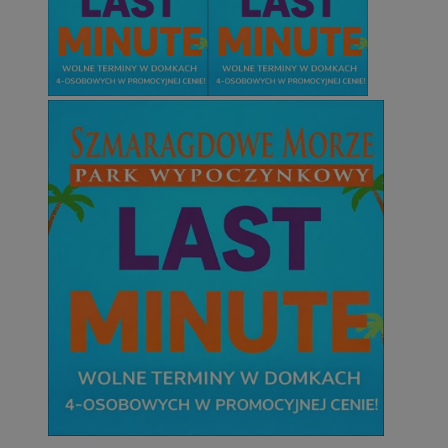
Niesklasyfikowane
Niezbędne
Wydajność
Targetowanie
Funkcjonalno
Niezbędne pliki cookie umożliwiają korzystanie z podstawowych fun
takich jak logowanie użytkownika i zarządzanie kontem. Bez niezb
można prawidłowo korzystać ze strony internetowej.
Provider
/
Okres
Nazwa
Domena
przechowywani
SessID
mojetychy.pl
1 rok
QeSessID
mojetychy.pl
1 rok