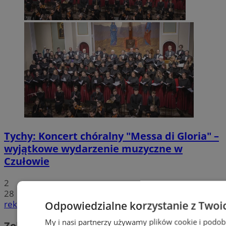
Tychy: Koncert chóralny "Messa di Gloria" –
wyjątkowe wydarzenie muzyczne w
Czułowie
2
28
Odpowiedzialne korzystanie z Twoi
reklama
My i nasi partnerzy używamy plików cookie i podob
Zobacz również