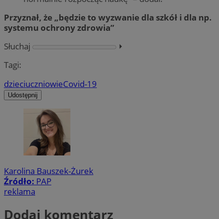
Przyznał, że „będzie to wyzwanie dla szkół i dla np.
systemu ochrony zdrowia”
Słuchaj
⏵︎
Tagi:
dzieci
uczniowie
Covid-19
Udostępnij
Karolina Bauszek-Żurek
Źródło:
PAP
reklama
Dodaj komentarz