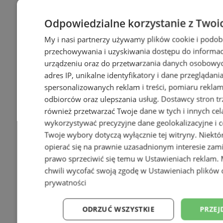
Odpowiedzialne korzystanie z Twoi
My i nasi partnerzy używamy plików cookie i podob
przechowywania i uzyskiwania dostępu do informac
urządzeniu oraz do przetwarzania danych osobowych
adres IP, unikalne identyfikatory i dane przeglądani
spersonalizowanych reklam i treści, pomiaru reklam i
odbiorców oraz ulepszania usług.
Dostawcy stron tr
również przetwarzać Twoje dane w tych i innych cel
wykorzystywać precyzyjne dane geolokalizacyjne i c
Twoje wybory dotyczą wyłącznie tej witryny. Niekt
opierać się na prawnie uzasadnionym interesie zami
prawo sprzeciwić się temu w
Ustawieniach reklam
.
chwili wycofać swoją zgodę w
Ustawieniach plików 
prywatności
ODRZUĆ WSZYSTKIE
PRZEJ