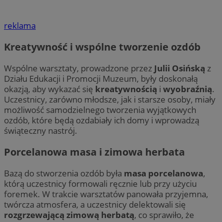
Googl
do r
ANONCHK
9 minut 58
Te
Microsoft
użyt
sekund
inf
Corporation
reklama
przy
sp
.c.clarity.ms
wyge
ko
ident
int
Kreatywność i wspólne tworzenie ozdób
uwzg
re
żądan
ko
służ
pr
Wspólne warsztaty, prowadzone przez
Julii Osińską
z
doty
wi
sesji
Działu Edukacji i Promocji Muzeum, były doskonałą
rapo
__Secure-
.youtube.com
5 miesięcy 4
Uż
okazją, aby wykazać się
kreatywnością
i
wyobraźnią
.
witry
ROLLOUT_TOKEN
tygodnie
za
Uczestnicy, zarówno młodsze, jak i starsze osoby, miały
fun
_ga_MG4479S3YN
.mojetychy.pl
1 rok 1 miesiąc
Ten p
ek
możliwość samodzielnego tworzenia wyjątkowych
prze
Po
utrz
ozdób, które będą ozdabiały ich domy i wprowadzą
ko
fu
świąteczny nastrój.
int
uż
te
Porcelanowa masa i zimowa herbata
et
sp
da
Bazą do stworzenia ozdób była
masa porcelanowa
,
po
którą uczestnicy formowali ręcznie lub przy użyciu
MR
1 tydzień
To 
Microsoft
foremek. W trakcie warsztatów panowała przyjemna,
Mi
Corporation
uż
twórcza atmosfera, a uczestnicy delektowali się
.c.bing.com
wy
rozgrzewającą zimową herbatą
, co sprawiło, że
in