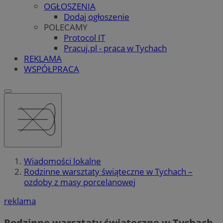
OGŁOSZENIA
Dodaj ogłoszenie
POLECAMY
Protocol IT
Pracuj.pl - praca w Tychach
REKLAMA
WSPÓŁPRACA
Wiadomości lokalne
Rodzinne warsztaty świąteczne w Tychach –
ozdoby z masy porcelanowej
reklama
Rodzinne warsztaty świąteczne w Tychach