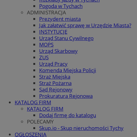
Pogoda w Tychach
ADMINISTRACJA
Prezydent miasta
Jak załatwić sprawę w Urzędzie Miasta?
INSTYTUCJE
Urząd Stanu Cywilnego
MOPS
Urząd Skarbowy
ZUS
Urząd Pracy
Komenda Miejska Policji
Straż Miejska
Straż Pożarna
Sąd Rejonowy
Prokuratura Rejonowa
KATALOG FIRM
KATALOG FIRM
Dodaj firmę do katalogu
POLECAMY
Skup.io - Skup nieruchomości Tychy
OGŁOSZENIA