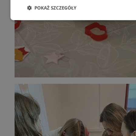
POKAŻ SZCZEGÓŁY
Niezbędne
Wydajność
Targetowani
Niesklasyfikowane
Niezbędne
Wydajność
Targetowanie
Funkcjonalno
Niezbędne pliki cookie umożliwiają korzystanie z podstawowych fun
takich jak logowanie użytkownika i zarządzanie kontem. Bez niezb
można prawidłowo korzystać ze strony internetowej.
Provider
/
Okres
Nazwa
Domena
przechowywani
SessID
mojetychy.pl
1 rok