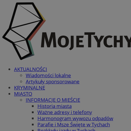
AKTUALNOŚCI
Wiadomości lokalne
Artykuły sponsorowane
KRYMINALNE
MIASTO
INFORMACJE O MIEŚCIE
Historia miasta
Ważne adresy i telefony
Harmonogram wywozu odpadów
Parafie i Msze Święte w Tychach
Rozkłady jazdy w Tychach