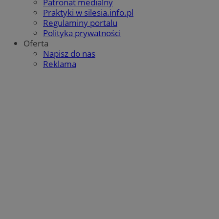
Patronat medialny
Praktyki w silesia.info.pl
Regulaminy portalu
Polityka prywatności
Oferta
Napisz do nas
Reklama
CookieScriptConsent
4 tygodnie 2 dni
CookieScript
mojetychy.pl