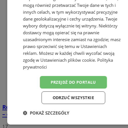
mogą również przetwarzać Twoje dane w tych i
innych celach, w tym wykorzystywać precyzyjne
dane geolokalizacyjne i cechy urządzenia. Twoje
wybory dotyczą wyłącznie tej witryny. Niektórzy
dostawcy mogą opierać się na prawnie
uzasadnionym interesie zamiast na zgodzie; masz
prawo sprzeciwić się temu w
Ustawieniach
reklam
. Możesz w każdej chwili wycofać swoją
zgodę w
Ustawieniach plików cookie
.
Polityka
prywatności
PRZEJDŹ DO PORTALU
ODRZUĆ WSZYSTKIE
Rodzinne warsztaty świąteczne w Tychach
POKAŻ SZCZEGÓŁY
– ozdoby z masy porcelanowej
Niezbędne
Wydajność
Targetowanie
17