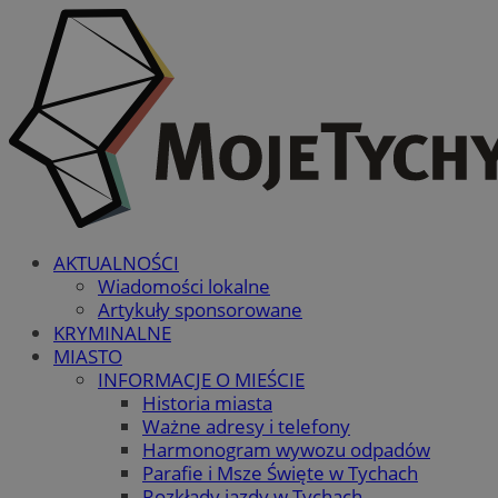
AKTUALNOŚCI
Wiadomości lokalne
Artykuły sponsorowane
KRYMINALNE
MIASTO
INFORMACJE O MIEŚCIE
Historia miasta
Ważne adresy i telefony
Harmonogram wywozu odpadów
Parafie i Msze Święte w Tychach
Rozkłady jazdy w Tychach