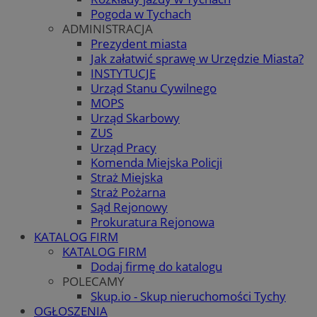
Pogoda w Tychach
ADMINISTRACJA
Prezydent miasta
Jak załatwić sprawę w Urzędzie Miasta?
INSTYTUCJE
Urząd Stanu Cywilnego
MOPS
Urząd Skarbowy
ZUS
Urząd Pracy
Komenda Miejska Policji
Straż Miejska
Straż Pożarna
Sąd Rejonowy
Prokuratura Rejonowa
KATALOG FIRM
KATALOG FIRM
Dodaj firmę do katalogu
POLECAMY
Skup.io - Skup nieruchomości Tychy
OGŁOSZENIA