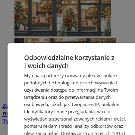
Odpowiedzialne korzystanie z
Twoich danych
My i nasi partnerzy używamy plików cookie i
podobnych technologii do przechowywania i
uzyskiwania dostępu do informacji na Twoim
urządzeniu oraz do przetwarzania danych
osobowych, takich jak Twój adres IP, unikalne
Zgłoś swoją witrynę do konkursu na
identyfikatory i dane przeglądania, w celu
najpiękniejszą świąteczną dekorację w
wyświetlania spersonalizowanych reklam i treści,
Tychach!
pomiaru reklam i treści, analizy odbiorców oraz
ulepszania usług.
Dostawcy stron trzecich (1913)