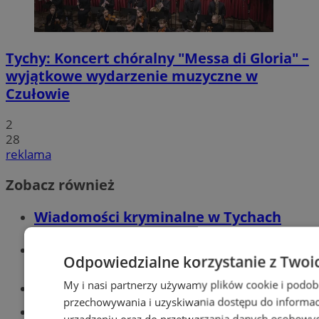
Tychy: Koncert chóralny "Messa di Gloria" –
wyjątkowe wydarzenie muzyczne w
Czułowie
2
28
reklama
Zobacz również
Wiadomości kryminalne w Tychach
Wiadomości lokalne
Odpowiedzialne korzystanie z Twoi
My i nasi partnerzy używamy plików cookie i podob
Części samochodowe do -70%!
przechowywania i uzyskiwania dostępu do informac
Tworzenie stron www - Tychy
urządzeniu oraz do przetwarzania danych osobowych