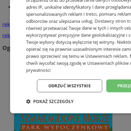
Znajdź pracę - codziennie nowe
adres IP, unikalne identyfikatory i dane przeglądani
ogłoszenia
spersonalizowanych reklam i treści, pomiaru reklam i
odbiorców oraz ulepszania usług.
Dostawcy stron tr
reklama
również przetwarzać Twoje dane w tych i innych cel
reklama
wykorzystywać precyzyjne dane geolokalizacyjne i c
Twoje wybory dotyczą wyłącznie tej witryny. Niekt
Ogłoszenia
opierać się na prawnie uzasadnionym interesie zami
prawo sprzeciwić się temu w
Ustawieniach reklam
.
chwili wycofać swoją zgodę w
Ustawieniach plików 
prywatności
ODRZUĆ WSZYSTKIE
PRZEJ
POKAŻ SZCZEGÓŁY
Niezbędne
Wydajność
Targetowani