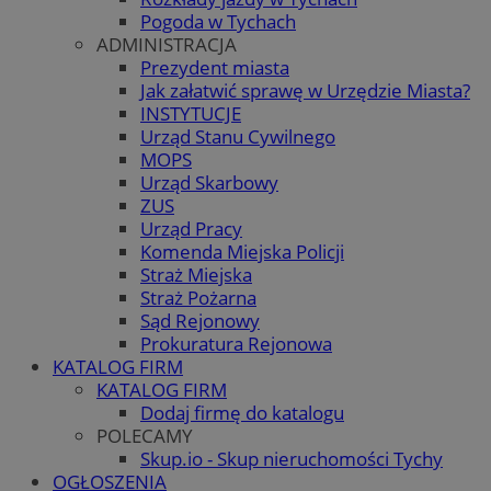
Pogoda w Tychach
ADMINISTRACJA
Prezydent miasta
Jak załatwić sprawę w Urzędzie Miasta?
INSTYTUCJE
Urząd Stanu Cywilnego
MOPS
Urząd Skarbowy
ZUS
Urząd Pracy
Komenda Miejska Policji
Straż Miejska
Straż Pożarna
Sąd Rejonowy
Prokuratura Rejonowa
KATALOG FIRM
KATALOG FIRM
Dodaj firmę do katalogu
POLECAMY
Skup.io - Skup nieruchomości Tychy
OGŁOSZENIA