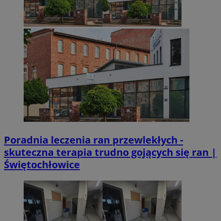
CookieScriptConsent
4 tygodnie 2 dn
CookieScript
mojetychy.pl
Googl
VISITOR_PRIVACY_METADATA
5 miesięcy 4
YouTube
tygodnie
.youtube.com
Poradnia leczenia ran przewlekłych -
skuteczna terapia trudno gojących się ran |
Świętochłowice