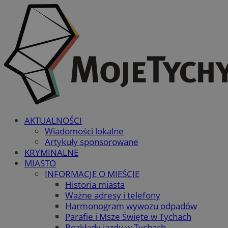
AKTUALNOŚCI
Wiadomości lokalne
Artykuły sponsorowane
KRYMINALNE
MIASTO
INFORMACJE O MIEŚCIE
Historia miasta
Ważne adresy i telefony
Harmonogram wywozu odpadów
Parafie i Msze Święte w Tychach
Rozkłady jazdy w Tychach