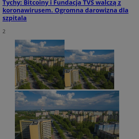
Tychy: Bitcoiny i Fundacja TVS walczą z
koronawirusem. Ogromna darowizna dla
szpitala
2