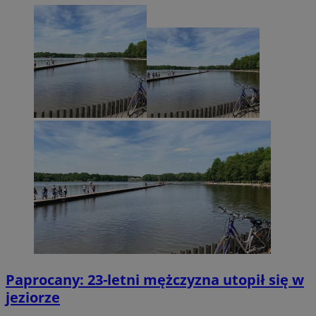
Paprocany: 23-letni mężczyzna utopił się w
jeziorze