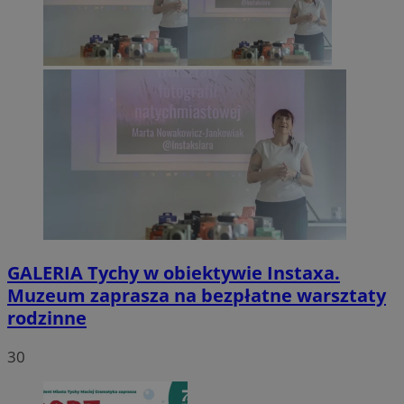
GALERIA
Tychy w obiektywie Instaxa.
Muzeum zaprasza na bezpłatne warsztaty
rodzinne
30