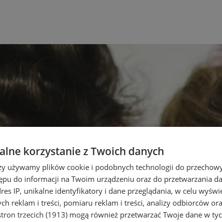
lne korzystanie z Twoich danych
rzy używamy plików cookie i podobnych technologii do przechow
ępu do informacji na Twoim urządzeniu oraz do przetwarzania 
dres IP, unikalne identyfikatory i dane przeglądania, w celu wyświ
h reklam i treści, pomiaru reklam i treści, analizy odbiorców or
tron trzecich (1913)
mogą również przetwarzać Twoje dane w tych