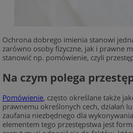
SessID
QeSessID
MvSessID
__cf_bm
Ochrona dobrego imienia stanowi jedn
zarówno osoby fizyczne, jak i prawne mo
VISITOR_PRIVACY_
stanowić np. pomówienie, czyli przest
Na czym polega przestę
CookieScriptConse
Pomówienie
, często określane także ja
__cf_bm
prawnemu określonych cech, działań lub 
zaufania niezbędnego dla wykonywania 
elementem tego przestępstwa jest for
Nazwa