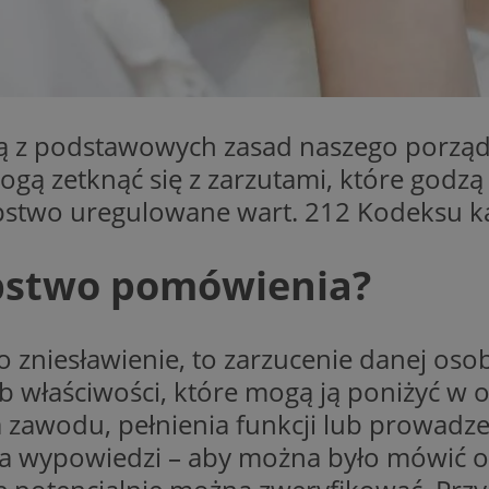
mojetychy.pl
1 rok
Ten plik cookie przechowuje identyfik
mojetychy.pl
1 rok
Ten plik cookie przechowuje identyfik
mojetychy.pl
1 rok
Ten plik cookie przechowuje identyfik
30 minut
Ten plik cookie służy do rozróżniania
Cloudflare
to korzystne dla strony internetowe
Inc.
ą z podstawowych zasad naszego porzą
umożliwia tworzenie ważnych rapor
.x.com
korzystania z jej witryny internetowe
gą zetknąć się z zarzutami, które godzą 
METADATA
5 miesięcy 4
Ten plik cookie jest używany do pr
YouTube
ępstwo uregulowane wart. 212 Kodeksu k
tygodnie
użytkownika i wyboru prywatności dla
.youtube.com
witryną. Rejestruje dane dotyczące 
odwiedzającego na różne polityki i 
prywatności, zapewniając, że ich pre
pstwo pomówienia?
uhonorowane w przyszłych sesjach.
nt
4 tygodnie 2 dni
Ten plik cookie jest używany przez 
CookieScript
Script.com do zapamiętywania prefe
mojetychy.pl
zgody użytkownika na pliki cookie. J
Google Privacy Policy
aby baner cookie Cookie-Script.com 
ko zniesławienie, to zarzucenie danej os
29 minut 57
Ten plik cookie służy do rozróżniania
Cloudflare
właściwości, które mogą ją poniżyć w opi
sekund
to korzystne dla strony internetowe
Inc.
umożliwia tworzenie ważnych rapor
.twitter.com
zawodu, pełnienia funkcji lub prowadz
korzystania z jej witryny internetowe
ma wypowiedzi – aby można było mówić o
Provider
/
Domena
Okres przechow