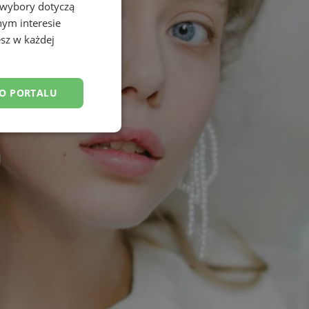
 wybory dotyczą
nym interesie
sz w każdej
DO PORTALU
esklasyfikowane
ane
owanie użytkownika i
j.